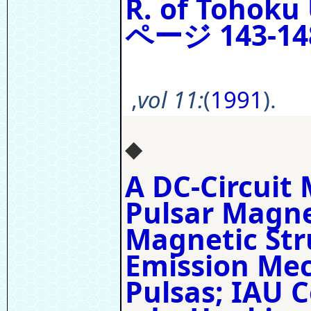
R. of Tohoku 
ページ 143-14
,
vol 11:
(
1991
).
◆
A DC-Circuit 
Pulsar Magne
Magnetic Str
Emission Mec
Pulsas; IAU C