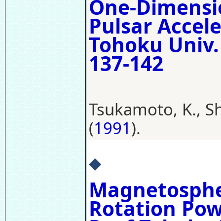
One-Dimensio
Pulsar Acceler
Tohoku Univ.
137-142
Tsukamoto, K., Shi
(
1991
).
◆
Magnetosphe
Rotation Powe