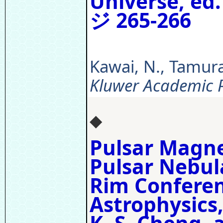
Universe, ed
ジ 265-266
Kawai, N., Tamura,
Kluwer Academic P
◆
Pulsar Magn
Pulsar Nebula
Rim Conferen
Astrophysics,