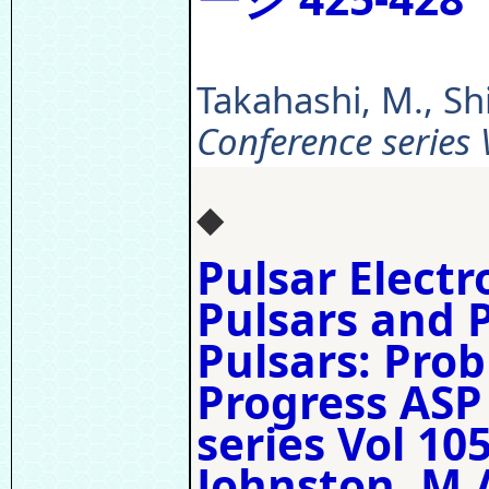
Takahashi, M., Shi
Conference series 
◆
Pulsar Elect
Pulsars and P
Pulsars: Pro
Progress ASP
series Vol 105
Johnston, M.