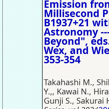
Emission fro
Millisecond 
B1937+21 wit
Astronomy --
Beyond", eds.
Wex, and Wi
353-354
Takahashi M., Shib
Y.,, Kawai N., Hir
Gunji S., Sakurai 