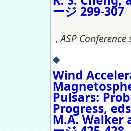
K. S. Cheng, 
ージ 299-307
,
ASP Conference s
◆
Wind Acceler
Magnetosphe
Pulsars: Pro
Progress, eds
M.A. Walker 
ージ 425-428