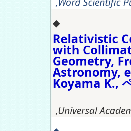
,
Word Scientific Pu
◆
Relativistic 
with Collimat
Geometry, Fro
Astronomy, e
Koyama K., 
,
Universal Academ
◆