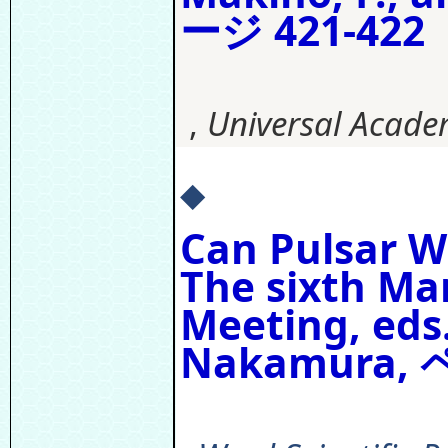
ージ 421-422
,
Universal Academ
◆
Can Pulsar W
The sixth Ma
Meeting, eds.
Nakamura, 