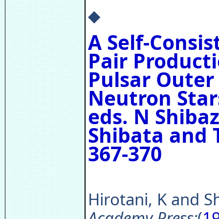
◆
A Self-Consis
Pair Product
Pulsar Outer
Neutron Star
eds. N Shibaz
Shibata and
367-370
Hirotani, K and Sh
Academy Press:
(
1