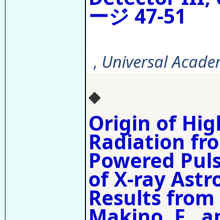
ージ 47-51
,
Universal Academ
◆
Origin of Hi
Radiation fr
Powered Puls
of X-ray Astr
Results from
Makino, F., a