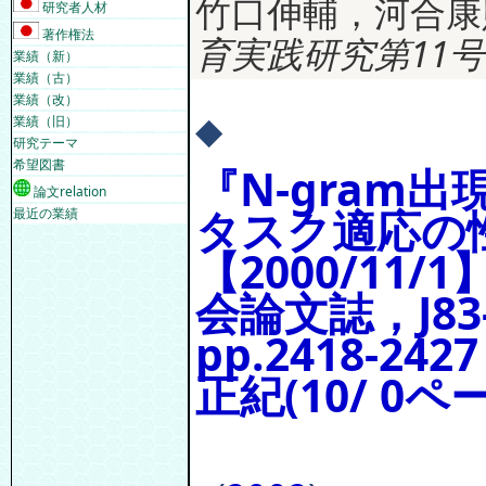
竹口伸輔，河合康則
研究者人材
著作権法
育実践研究第11号
業績（新）
業績（古）
業績（改）
◆
業績（旧）
研究テーマ
希望図書
『N-gram
論文relation
タスク適応の
最近の業績
【2000/11
会論文誌，J83-
pp.2418-2
正紀(10/ 0ペ