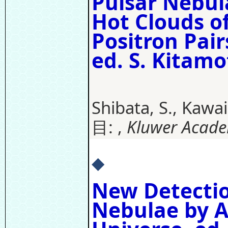
Pulsar Nebula
Hot Clouds of
Positron Pair
ed. S. Kitam
Shibata, S., Kawa
目: ,
Kluwer Academ
◆
New Detectio
Nebulae by A