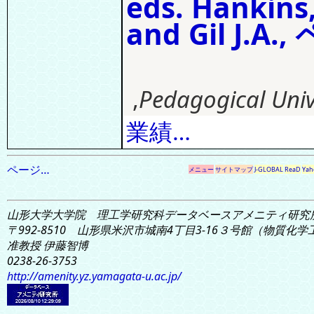
eds. Hankins,
and Gil J.A.
,
Pedagogical Univ.
業績…
ページ…
メニュー
サイトマップ
J-GLOBAL
ReaD
Yah
山形大学大学院 理工学研究科
データベースアメニティ研究
〒992-8510 山形県米沢市城南4丁目3-16
３号館（物質化学工学
准教授 伊藤智博
0238-26-3753
http://amenity.yz.yamagata-u.ac.jp/