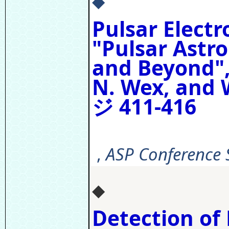
◆
Pulsar Elect
"Pulsar Astro
and Beyond",
N. Wex, and 
ジ 411-416
,
ASP Conference S
◆
Detection of 