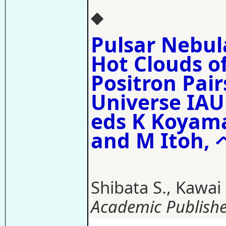
◆
Pulsar Nebula
Hot Clouds of
Positron Pair
Universe IAU
eds K Koyama
and M Itoh,
Shibata S., Kawai 
Academic Publishe