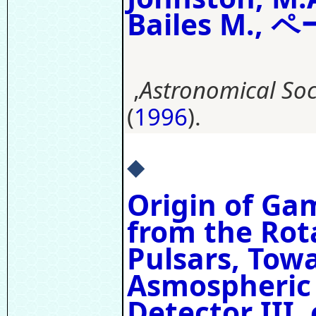
Bailes M., ペ
,
Astronomical Soci
(
1996
).
◆
Origin of Ga
from the Rot
Pulsars, Tow
Asmospheric
Detector III, 