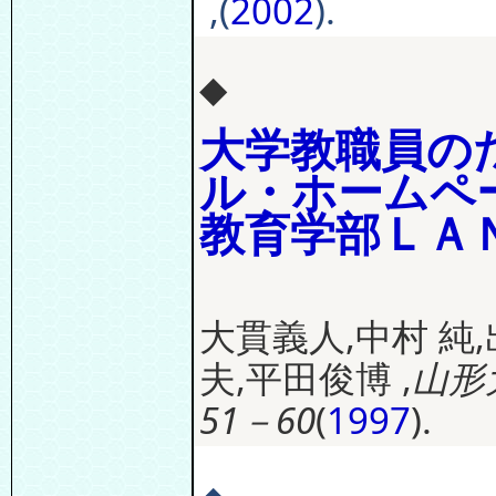
,
(
2002
).
◆
大学教職員の
ル・ホームペ
教育学部ＬＡ
大貫義人,中村 純,
夫,平田俊博 ,
山形
51－60
(
1997
).