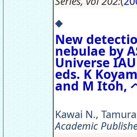
Series, vol 202:
(
20
◆
New detectio
nebulae by A
Universe IAU
eds. K Koyam
and M Itoh,
Kawai N., Tamura K
Academic Publishe