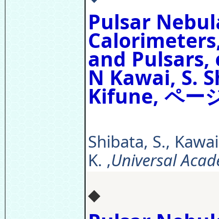
Pulsar Nebul
Calorimeters
and Pulsars, 
N Kawai, S. S
Kifune, ページ
Shibata, S., Kawa
K. ,
Universal Acad
◆