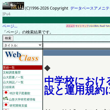
(C)1996-2026 Copyright
データベースアメニテ
IPv4
ページ…
メニュー
サイトマップ
J-GLOBAL
ReaD
Yah
「ページ」の検索結果です。
◆
業績一覧
文献調査履歴
中学校におけ
山大図書／一覧
山大雑誌／一覧
設と運用規約
口頭発表
特許電子図書館
山形大学研究者情報
研究開発支援