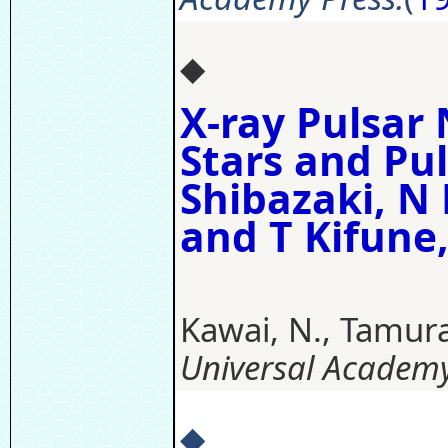
◆
X-ray Pulsar
Stars and Pul
Shibazaki, N 
and T Kifun
Kawai, N., Tamura,
Universal Academy
◆