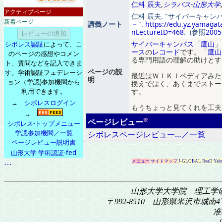
仁科 辰夫
,
シラバス-山形大学
アクティブページ
仁科 辰夫.
サイバーキャン
新着ページ
講義ノート
－
.
https://edu.yz.yamagat
nLectureID=468
. (参照
2005
サイバーキャンパス
「
鷹山
」
シボレス認証
によって、こ
ース
の
レコード
です
。
「
鷹山
のページの感想やコメン
る専門用語の理解の助けとす
ト、質問などを記入できま
ページの説
す。学術認証フェデレーシ
最近はＷＩＫＩ
ペディア
みた
明
ョン（学認)参加機関から
換えではく
、
あくまで
ストー
利用できます。
す
。
→
シボレスログイン
もうちょっと見てくれ
を
工夫
→
※
ページレビュー
シボレス-トップメニュー
学認参加機関／一覧
シボレスページレビュー…／一覧
ページレビュー説明書
山形大学 学術認証-fed
…
メニュー
サイトマップ
J-GLOBAL
ReaD
Yah
山形大学大学院 理工学
〒992-8510 山形県米沢市城南4丁
准