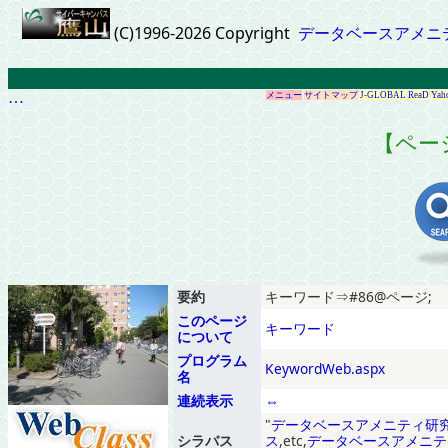
(C)1996-2026 Copyright
データベースアメニ
…
メニュー
サイトマップ
J-GLOBAL
ReaD
Yah
【ペー
要約
キーワード⇒#86@ページ;
このページ
キーワード
について
プログラム
KeywordWeb.aspx
名
連続表示
⇔
データベースアメニティ研
シラバス
ス
,etc,
データベースアメニテ