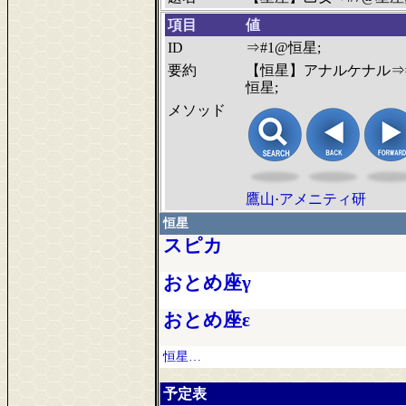
項目
値
ID
⇒#1@恒星;
要約
【恒星】アナルケナル⇒
恒星;
メソッド
鷹山
·
アメニティ研
恒星
スピカ
おとめ座γ
おとめ座ε
恒星…
予定表