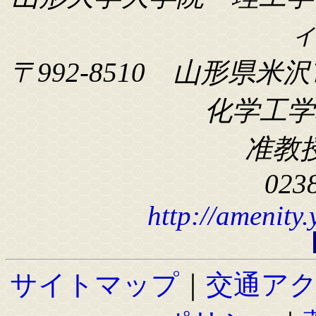
〒992-8510 山形県米沢
化学工学科
准教
023
http://amenity
サイトマップ
｜
交通ア