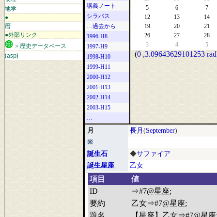
講義ノート
地学
5
6
7
シラバス
●
12
13
14
暦
…過去から
19
20
21
●外部リンク
26
27
28
1996-H8
3
4
5
＞歴史データベース
1997-H9
(
0
,
3.09643629101253 rad
(asp)
1998-H10
1999-H11
2000-H12
2001-H13
2002-H14
2003-H15
…
月
長月
(
September
)
※
誕生石
◆
サファイア
誕生星座
乙女
項目
値
ID
⇒#7@星座;
要約
乙女⇒#7@星座;
題名
【星座】乙女⇒#7@星座