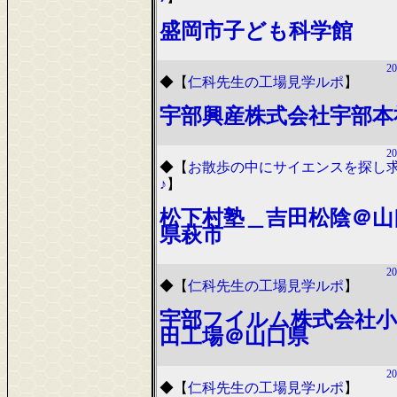
盛岡市子ども科学館
20
◆
【
仁科先生の工場見学ルポ
】
宇部興産株式会社宇部本
20
◆
【
お散歩の中にサイエンスを探し
♪
】
松下村塾＿吉田松陰＠山
県萩市
20
◆
【
仁科先生の工場見学ルポ
】
宇部フイルム株式会社小
田工場＠山口県
20
◆
【
仁科先生の工場見学ルポ
】