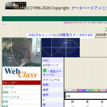
(C)1996-2026 Copyright
データベースアメニ
…
メニュー
サイトマップ
J-GLOBAL
ReaD
Yah
2
2004
小白川キャンパス
(
2
)
消費電力
P
=
410.6 kW
(asp)
●外部リンク
＞歴史デー
タベース
スケジュール
カレンダー
時間
シラバス
物理
□
←
→
2003
1
2
3
4
5
6
7
8
9
10
11
12
2004
1
講義ノート
地学
スケジュール
8月
●
時間
日
月
火
暦
物理
29
30
31