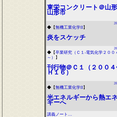
東栄コンクリート＠山
山形市
20
◆
【
無機工業化学II
】
炎をスケッチ
20
◆
【
卒業研究（Ｃ１-電気化学２００
～）
】
刊行物＠Ｃ１（２００４
Ｈ１６）
20
◆
【
無機工業化学II
】
光エネルギーから熱エ
ギーへ
講義ノート…