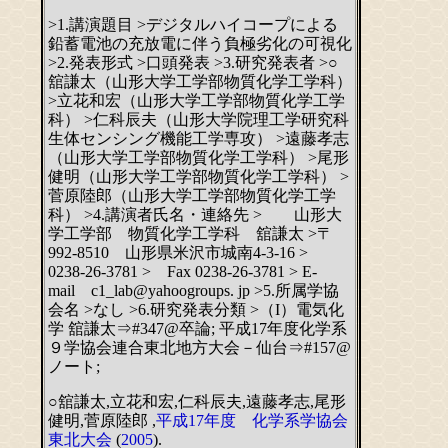
>1.講演題目 >デジタルハイコープによる
鉛蓄電池の充放電に伴う負極劣化の可視化
>2.発表形式 >口頭発表 >3.研究発表者 >○
舘謙太（山形大学工学部物質化学工学科）
>立花和宏（山形大学工学部物質化学工学
科） >仁科辰夫（山形大学院理工学研究科
生体センシング機能工学専攻） >遠藤孝志
（山形大学工学部物質化学工学科） >尾形
健明（山形大学工学部物質化学工学科） >
菅原陸郎（山形大学工学部物質化学工学
科） >4.講演者氏名・連絡先 > 山形大
学工学部 物質化学工学科 舘謙太 >〒
992-8510 山形県米沢市城南4-3-16 >
0238-26-3781 > Fax 0238-26-3781 > E-
mail c1_lab@yahoogroups. jp >5.所属学協
会名 >なし >6.研究発表分類 >（I）電気化
学 舘謙太⇒#347@卒論; 平成17年度化学系
９学協会連合東北地方大会－仙台⇒#157@
ノート;
○舘謙太,立花和宏,仁科辰夫,遠藤孝志,尾形
健明,菅原陸郎 ,
平成17年度 化学系学協会
東北大会
(
2005
).