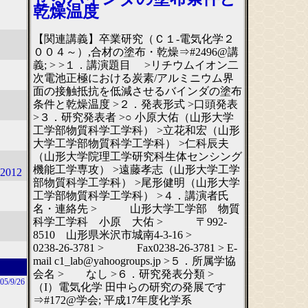
乾燥温度
【関連講義】卒業研究（Ｃ１-電気化学２
００４～）,合材の塗布・乾燥⇒#2496@講
義; > >１．講演題目 >リチウムイオン二
次電池正極における炭素/アルミニウム界
面の接触抵抗を低減させるバインダの塗布
条件と乾燥温度 >２．発表形式 >口頭発表
>３．研究発表者 >○ 小原大佑（山形大学
工学部物質科学工学科） >立花和宏（山形
大学工学部物質科学工学科） >仁科辰夫
（山形大学院理工学研究科生体センシング
機能工学専攻） >遠藤孝志（山形大学工学
012
部物質科学工学科） >尾形健明（山形大学
工学部物質科学工学科） >４．講演者氏
名・連絡先 > 山形大学工学部 物質
科学工学科 小原 大佑 > 〒992-
8510 山形県米沢市城南4‐3‐16 >
0238-26-3781 > Fax0238-26-3781 > E-
mail c1_lab@yahoogroups.jp >５．所属学協
会名 > なし >６．研究発表分類 >
05/9/26
（I）電気化学 田中らの研究の発展です
⇒#172@学会; 平成17年度化学系