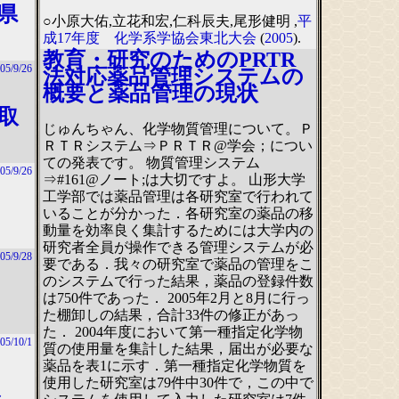
県
○小原大佑,立花和宏,仁科辰夫,尾形健明 ,
平
成17年度 化学系学協会東北大会
(
2005
).
教育・研究のためのPRTR
05/9/26
法対応薬品管理システムの
概要と薬品管理の現状
取
じゅんちゃん、化学物質管理について。Ｐ
ＲＴＲシステム⇒ＰＲＴＲ@学会；につい
ての発表です。 物質管理システム
05/9/26
⇒#161@ノート;は大切ですよ。 山形大学
工学部では薬品管理は各研究室で行われて
いることが分かった．各研究室の薬品の移
動量を効率良く集計するためには大学内の
研究者全員が操作できる管理システムが必
05/9/28
要である．我々の研究室で薬品の管理をこ
のシステムで行った結果，薬品の登録件数
は750件であった． 2005年2月と8月に行っ
た棚卸しの結果，合計33件の修正があっ
た． 2004年度において第一種指定化学物
05/10/1
質の使用量を集計した結果，届出が必要な
薬品を表1に示す．第一種指定化学物質を
使用した研究室は79件中30件で，この中で
ス