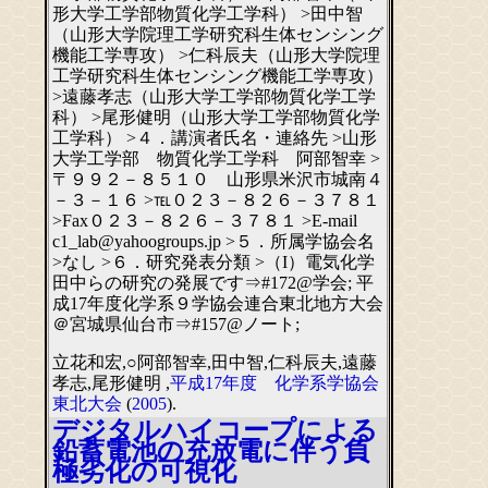
形大学工学部物質化学工学科） >田中智
（山形大学院理工学研究科生体センシング
機能工学専攻） >仁科辰夫（山形大学院理
工学研究科生体センシング機能工学専攻）
>遠藤孝志（山形大学工学部物質化学工学
科） >尾形健明（山形大学工学部物質化学
工学科） >４．講演者氏名・連絡先 >山形
大学工学部 物質化学工学科 阿部智幸 >
〒９９２－８５１０ 山形県米沢市城南４
－３－１６ >℡０２３－８２６－３７８１
>Fax０２３－８２６－３７８１ >E-mail
c1_lab@yahoogroups.jp >５．所属学協会名
>なし >６．研究発表分類 >（I）電気化学
田中らの研究の発展です⇒#172@学会; 平
成17年度化学系９学協会連合東北地方大会
＠宮城県仙台市⇒#157@ノート;
立花和宏,○阿部智幸,田中智,仁科辰夫,遠藤
孝志,尾形健明 ,
平成17年度 化学系学協会
東北大会
(
2005
).
デジタルハイコープによる
鉛蓄電池の充放電に伴う負
極劣化の可視化