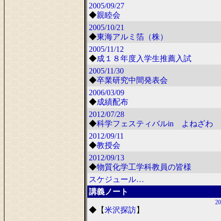
2005/09/27
◆
親睦会
2005/10/21
◆
東海アルミ箔（株）
2005/11/12
◆
成１８年度入学生推薦入試
2005/11/30
◆
卒業研究中間発表会
2006/03/09
◆
成績配布
2012/07/28
◆
科学フェスティバルin よねざわ 2
2012/09/11
◆
教授会
2012/09/13
◆
物質化学工学科教員の皆様
スケジュール…
講義ノート
20
◆
【
米沢探訪
】