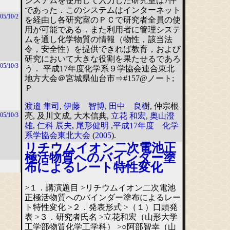
システムを使用して入力した研究室は7件
であった．このシステムはインターネット
05/10/2
を経由し各研究室のＰＣで研究者全員の使
用が可能である．また利用者に管理システ
ムを通し化学物質の情報（物性，該当法
令，安全性）を提供できれば教育，および
研究において大きな役割を果たせるであろ
05/10/3
う． 平成17年度化学系９学協会連合東北
地方大会＠宮城県仙台市⇒#157@ノート;
Ｐ
渡邉 隼司
,
伊藤 智博
,
田中 良樹
, 仲宗根
亮, 及川文成, 大木信典,
立花 和宏
,
奥山澄
05/10/3
雄
,
仁科 辰夫
,
尾形健明
,
平成17年度 化学
系学協会東北大会
(
2005
).
リチウムイオン二次電池正
極活物質へのバインダー塗
布によるレート特性変化
>１．講演題目 >リチウムイオン二次電池
正極活物質へのバインダー塗布によるレー
ト特性変化 >２．発表形式 >（１）口頭発
表 >３．研究者氏名 >立花和宏（山形大学
工学部物質化学工学科） >○阿部智幸（山