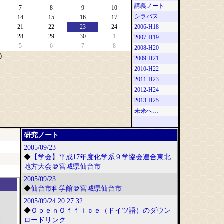
講義ノート
7
8
9
10
シラバス
14
15
16
17
21
22
23
24
2006-H18
28
29
30
1
2007-H19
5
6
7
8
2008-H20
)
2009-H21
2010-H22
2011-H23
2012-H24
2013-H25
未来へ…
…
研究ノート
2005/09/23
◆
【学会】平成17年度化学系９学協会連合東北
地方大会＠宮城県仙台市
2005/09/23
◆
仙台市科学館＠宮城県仙台市
2005/09/24
20:27:32
◆
ＯｐｅｎＯｆｆｉｃｅ（ドイツ語）のダウン
ロードリンク
;