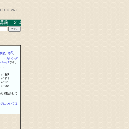
cted via
 ２０２３．３．１７ 米沢キャンパス中示Ａ
2)
季節
。
春
、
・
・
・
カレンダ
る
ページ
で
す
。
・
・
暦
＋
1867
暦
＋
1911
暦
＋
1925
暦
＋
1988
なので勘弁して
ージについては