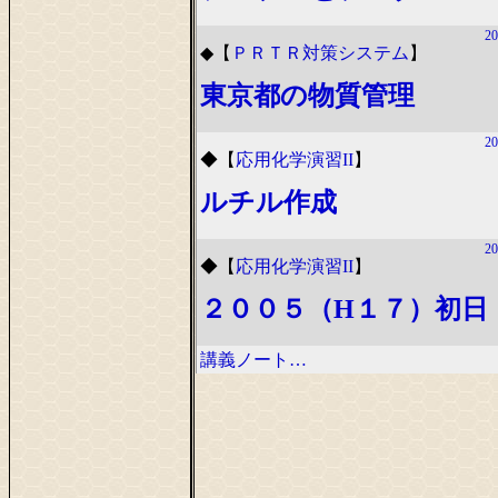
20
◆
【
ＰＲＴＲ対策システム
】
東京都の物質管理
20
◆
【
応用化学演習II
】
ルチル作成
20
◆
【
応用化学演習II
】
２００５（H１７）初日
講義ノート…