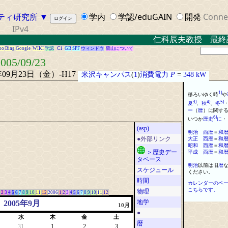
ティ研究所
▼
学内
学認/eduGAIN
開発
Conne
IPv4
仁科辰夫教授 最終講義
oo
Bing
Google
WIKI
学認
C1
GB
SPF
ウィンドウ
鷹山について
005/09/23
年09月23日（金）-H17
米沢キャンパス
(
1
)
消費電力
P
=
348 kW
1)
移ろいゆく時
や
3)
4)
5)
夏
、
秋
、
冬
ー
（
暦
）
に
関す
6)
いつか
歴史
に
・
(asp)
明治
西
暦
＝
和
大正
西
暦
＝
和
●外部リンク
昭和
西
暦
＝
和
平成
西
暦
＝
和
＞歴史デー
タベース
明治
以前は旧
暦
スケジュール
ください
。
時間
カレンダーのペ
こちらです。
物理
2
3
4
5
6
7
8
9
10
11
12
2006
1
2
3
4
5
6
7
8
9
10
11
12
地学
2005年9月
10月
●
水
木
金
土
暦
31
1
2
3