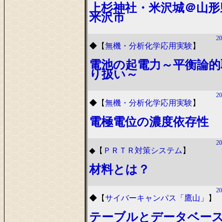
上杉神社・米沢城＠山形
米沢市
20
◆
【
無機・分析化学応用実験
】
電池の起電力～平衡論的
り扱い～
20
◆
【
無機・分析化学応用実験
】
電極電位の濃度依存性
20
◆
【
ＰＲＴＲ対策システム
】
材料とは？
20
◆
【
サイバーキャンパス「鷹山」
】
テーブルとデータベー