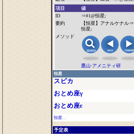
項目
値
ID
⇒#1@恒星;
要約
【恒星】アナルケナル⇒
恒星;
メソッド
鷹山
·
アメニティ研
恒星
スピカ
おとめ座γ
おとめ座ε
恒星…
予定表