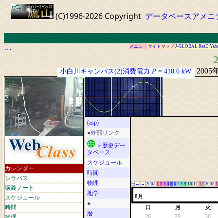
(C)1996-2026 Copyright
データベースアメニ
…
メニュー
サイトマップ
J-GLOBAL
ReaD
Yah
2
2005
小白川キャンパス
(
2
)
消費電力
P
=
410.6 kW
(asp)
●外部リンク
＞歴史デー
タベース
スケジュール
カレンダー
時間
シラバス
物理
□
←
→
2004
1
2
3
4
5
6
7
8
9
10
11
12
2005
1
講義ノート
地学
スケジュール
8月
●
時間
日
月
火
暦
物理
28
29
30