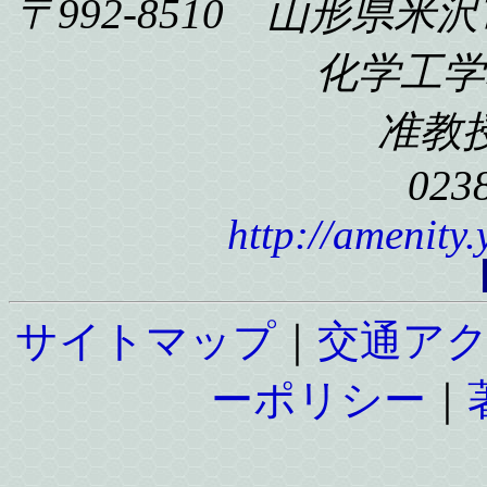
〒992-8510 山形県米沢
化学工学科
准教
023
http://amenity
サイトマップ
｜
交通ア
ーポリシー
｜