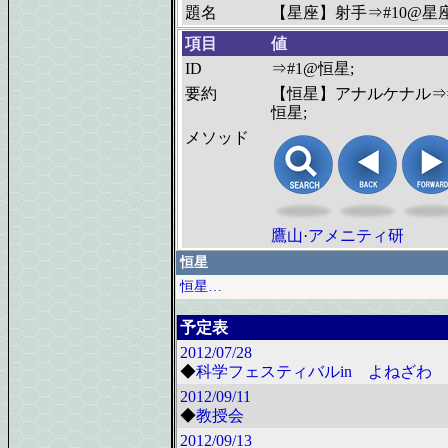
題名
【星座】射手⇒#10@星座
項目
値
ID
⇒#1@恒星;
要約
【恒星】アナルケナル⇒
恒星;
メソッド
鷹山
·
アメニティ研
恒星
恒星…
予定表
2012/07/28
◆
科学フェスティバルin よねざわ 2
2012/09/11
◆
教授会
2012/09/13