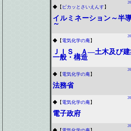
20
◆
【
ピカッとさいえんす
】
イルミネーション～半
～
20
◆
【
電気化学の庵
】
ＪＩＳ．Ａ―土木及び建
一般・構造
20
◆
【
電気化学の庵
】
法務省
20
◆
【
電気化学の庵
】
電子政府
20
◆
【
電気化学の庵
】