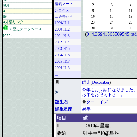
講義ノート
地学
2
3
4
シラバス
●
9
10
11
暦
…過去から
16
17
18
●外部リンク
23
24
25
1999-H11
30
31
1
＞歴史データベース
2000-H12
(
0
,
4.36941565509545 rad
(asp)
2001-H13
2002-H14
2003-H15
2004-H16
2005-H17
2006-H18
…
月
師走
(
December
)
今年もお世話になりました
※
お年をお迎え下さい。
誕生石
◆
ターコイズ
誕生星座
射手
項目
値
ID
⇒#10@星座;
要約
射手⇒#10@星座;