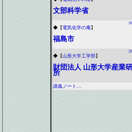
文部科学省
20
◆
【
電気化学の庵
】
福島市
20
◆
【
山形大学工学部
】
財団法人 山形大学産業
所
講義ノート…