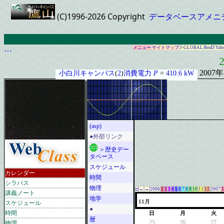
(C)1996-2026 Copyright
データベースアメニ
…
メニュー
サイトマップ
J-GLOBAL
ReaD
Yah
2
2007
小白川キャンパス
(
2
)
消費電力
P
=
410.6 kW
(asp)
●外部リンク
＞歴史デー
タベース
スケジュール
カレンダー
時間
シラバス
物理
□
←
→
2006
1
2
3
4
5
6
7
8
9
10
11
12
2007
1
講義ノート
地学
スケジュール
11月
●
時間
日
月
火
暦
物理
25
26
27