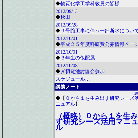
◆
物質化学工学科教員の皆様
2012/09/13
◆
秋田
2012/09/28
◆
９号館工事に伴う一部断水につい
2012/10/01
◆
平成２５年度科研費公募情報ペー
2012/10/01
◆
３年生の仮配属
2012/10/08
◆
〆切電池討論会参加
スケジュール…
講義ノート
20
◆
【
０から１を生み出す研究シーズ
ニュアル
】
（概略）０から１を生み
す研究シーズ活用マニ
ル