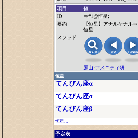
項目
値
ID
⇒#1@恒星;
要約
【恒星】アナルケナル⇒
恒星;
メソッド
鷹山
·
アメニティ研
恒星
てんびん座α
てんびん座σ
てんびん座β
恒星…
予定表