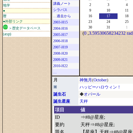
講義ノート
地学
2
3
4
シラバス
●
9
10
11
暦
…過去から
16
17
18
●外部リンク
23
24
25
2003-H15
30
31
1
＞歴史データベース
2004-H16
(
0
,
3.59530658234232 rad
(asp)
2005-H17
2006-H18
2007-H19
2008-H20
2009-H21
2010-H22
…
月
神無月
(
October
)
※
ハッピーハロウィン！
誕生石
◆
オパール
誕生星座
天秤
項目
値
ID
⇒#8@星座;
要約
天秤⇒#8@星座;
題名
【星座】天秤⇒#8@星座