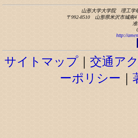
山形大学大学院 理工学
〒992-8510 山形県米沢市城南4丁
准
http://amen
サイトマップ
｜
交通ア
ーポリシー
｜