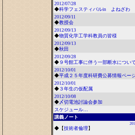
2012/07/28
◆
科学フェスティバルin よねざわ 2
2012/09/11
◆
教授会
2012/09/13
◆
物質化学工学科教員の皆様
2012/09/13
◆
秋田
2012/09/28
◆
９号館工事に伴う一部断水につい
2012/10/01
◆
平成２５年度科研費公募情報ペー
2012/10/01
◆
３年生の仮配属
2012/10/08
◆
〆切電池討論会参加
スケジュール…
講義ノート
201
◆
【
技術者倫理
】