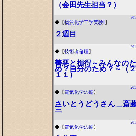
（会田先生担当？）
201
◆
【
物質化学工学実験Ⅰ
】
２週目
201
◆
【
技術者倫理
】
善悪と損得～みんなの
め？自分のため？～（２
１１）
201
◆
【
電気化学の庵
】
さいとうどうさん＿斎
三
201
◆
【
電気化学の庵
】