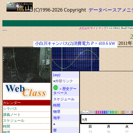
(C)1996-2026 Copyright
データベースアメニ
…
メニュー
サイトマップ
J-GLOBAL
ReaD
Yah
2
2011
小白川キャンパス
(
2
)
消費電力
P
=
410.6 kW
(asp)
●外部リンク
＞歴史デー
タベース
スケジュール
カレンダー
時間
シラバス
物理
□
←
→
2010
1
2
3
4
5
6
7
8
9
10
11
12
2011
1
講義ノート
地学
スケジュール
9月
●
時間
日
月
火
暦
物理
25
26
27