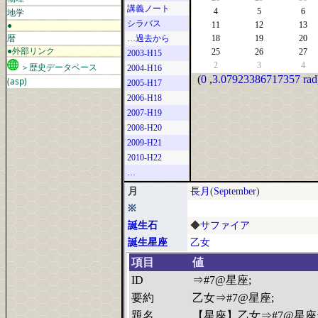
講義ノート
地学
4
5
6
シラバス
●
11
12
13
暦
…過去から
18
19
20
●外部リンク
25
26
27
2003-H15
2
3
4
＞歴史データベース
2004-H16
(
0
,
3.07923386717357 rad
(asp)
2005-H17
2006-H18
2007-H19
2008-H20
2009-H21
2010-H22
…
月
長月
(
September
)
※
誕生石
◆
サファイア
誕生星座
乙女
項目
値
ID
⇒#7@星座;
要約
乙女⇒#7@星座;
題名
【星座】乙女⇒#7@星座