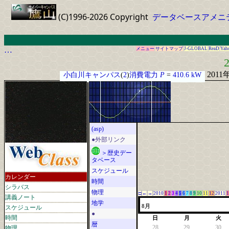
(C)1996-2026 Copyright
データベースアメニ
…
メニュー
サイトマップ
J-GLOBAL
ReaD
Yah
2
2011
小白川キャンパス
(
2
)
消費電力
P
=
410.6 kW
(asp)
●外部リンク
＞歴史デー
タベース
スケジュール
カレンダー
時間
シラバス
物理
□
←
→
2010
1
2
3
4
5
6
7
8
9
10
11
12
2011
1
講義ノート
地学
スケジュール
8月
●
時間
日
月
火
暦
物理
28
29
30