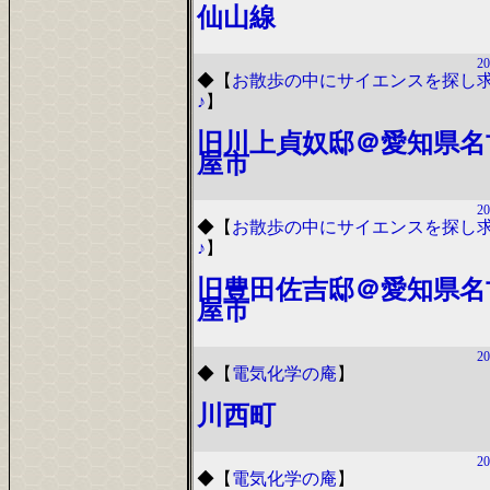
仙山線
20
◆
【
お散歩の中にサイエンスを探し
♪
】
旧川上貞奴邸＠愛知県名
屋市
20
◆
【
お散歩の中にサイエンスを探し
♪
】
旧豊田佐吉邸＠愛知県名
屋市
20
◆
【
電気化学の庵
】
川西町
20
◆
【
電気化学の庵
】