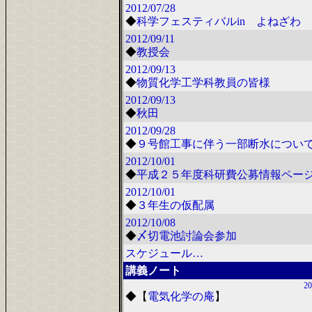
2012/07/28
◆
科学フェスティバルin よねざわ 2
2012/09/11
◆
教授会
2012/09/13
◆
物質化学工学科教員の皆様
2012/09/13
◆
秋田
2012/09/28
◆
９号館工事に伴う一部断水につい
2012/10/01
◆
平成２５年度科研費公募情報ペー
2012/10/01
◆
３年生の仮配属
2012/10/08
◆
〆切電池討論会参加
スケジュール…
講義ノート
20
◆
【
電気化学の庵
】