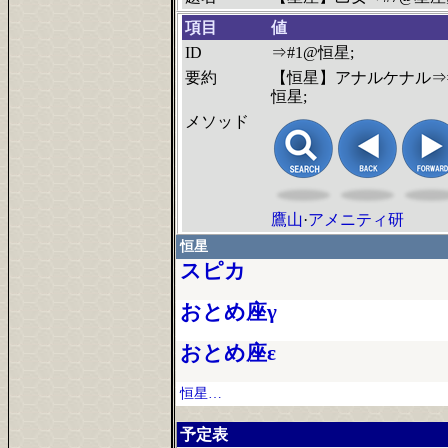
項目
値
ID
⇒#1@恒星;
要約
【恒星】アナルケナル⇒
恒星;
メソッド
鷹山
·
アメニティ研
恒星
スピカ
おとめ座γ
おとめ座ε
恒星…
予定表