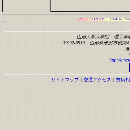
…
メニュー
サイトマップ
J-GLOBAL
ReaD
Yah
山形大学大学院 理工学
〒992-8510 山形県米沢市城南4丁
准
http://amen
サイトマップ
｜
交通アクセス
｜
技術相