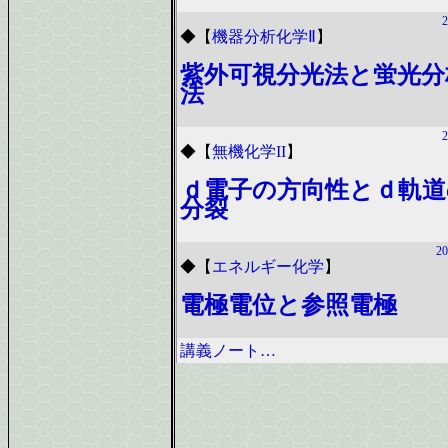
2
◆
【
機器分析化学Ⅱ
】
紫外可視分光法と蛍光分
法
2
◆
【
無機化学II
】
ｄ電子の方向性とｄ軌道
分裂
20
◆
【
エネルギー化学
】
電極電位と参照電極
講義ノート…