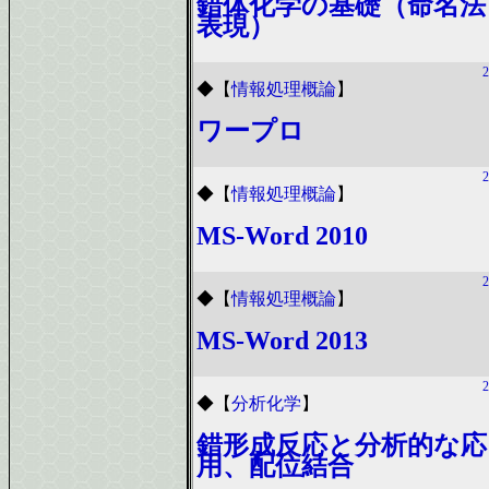
錯体化学の基礎（命名法
表現）
2
◆
【
情報処理概論
】
ワープロ
2
◆
【
情報処理概論
】
MS-Word 2010
2
◆
【
情報処理概論
】
MS-Word 2013
2
◆
【
分析化学
】
錯形成反応と分析的な応
用、配位結合