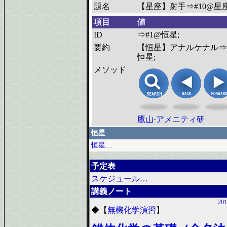
題名
【星座】射手⇒#10@星座
項目
値
ID
⇒#1@恒星;
要約
【恒星】アナルケナル⇒
恒星;
メソッド
鷹山
·
アメニティ研
恒星
恒星…
予定表
スケジュール…
講義ノート
201
◆
【
無機化学演習
】