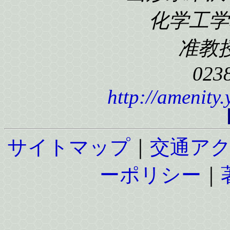
化学工学科
准教
023
http://amenity
サイトマップ
｜
交通ア
ーポリシー
｜