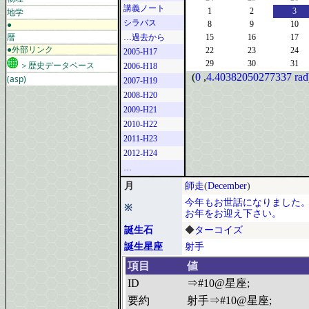
講義ノート
地学
1
2
3
シラバス
●
8
9
10
暦
…過去から
15
16
17
●外部リンク
22
23
24
2005-H17
29
30
31
＞歴史データベース
2006-H18
(
0
,
4.40382050277337 rad
(asp)
2007-H19
2008-H20
2009-H21
2010-H22
2011-H23
2012-H24
…
月
師走
(
December
)
今年もお世話になりました
※
お年をお迎え下さい。
誕生石
◆
ターコイズ
誕生星座
射手
項目
値
ID
⇒#10@星座;
要約
射手⇒#10@星座;