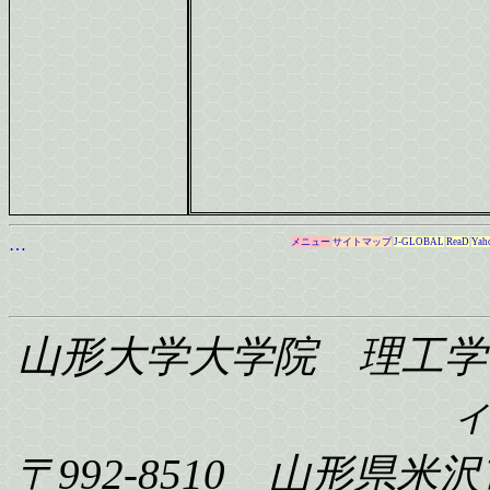
…
メニュー
サイトマップ
J-GLOBAL
ReaD
Yah
山形大学大学院 理工学
〒992-8510 山形県米沢