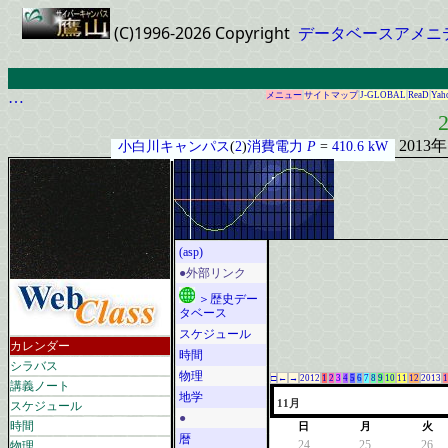
(C)1996-2026 Copyright
データベースアメニ
…
メニュー
サイトマップ
J-GLOBAL
ReaD
Yah
2
2013
小白川キャンパス
(
2
)
消費電力
P
=
410.6 kW
(asp)
●外部リンク
＞歴史デー
タベース
スケジュール
カレンダー
時間
シラバス
物理
□
←
→
2012
1
2
3
4
5
6
7
8
9
10
11
12
2013
1
講義ノート
地学
スケジュール
11月
●
時間
日
月
火
暦
物理
24
25
26