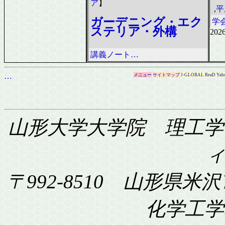
ア
】
,
平
ガーデニング・エク
学
ステリア・外構
2026
講義ノート…
…
メニュー
サイトマップ
J-GLOBAL
ReaD
Yah
山形大学大学院 理工学
〒992-8510 山形県米沢
化学工学科