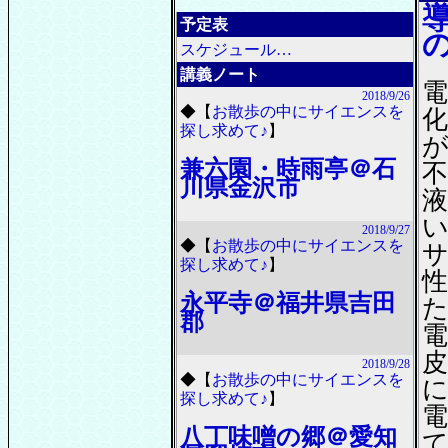
予定表
スケジュール…
講義ノート
2018/9/26
◆
【
お散歩の中にサイエンスを
探し求めて♪
】
兼六園・時雨亭＠石
川県金沢市
2018/9/27
◆
【
お散歩の中にサイエンスを
探し求めて♪
】
永平寺＠福井県吉田
郡
2018/9/28
◆
【
お散歩の中にサイエンスを
探し求めて♪
】
八丁味噌の郷＠愛知
て