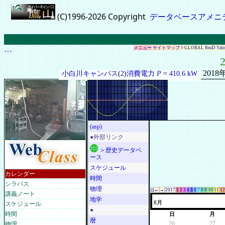
(C)1996-2026 Copyright
データベースアメニ
…
メニュー
サイトマップ
J-GLOBAL
ReaD
Yah
2
2018
小白川キャンパス
(
2
)
消費電力
P
=
410.6 kW
(asp)
●外部リンク
＞歴史データベ
ース
スケジュール
カレンダー
時間
シラバス
物理
□
←
→
2017
1
2
3
4
5
6
7
8
9
10
11
12
講義ノート
地学
スケジュール
8月
●
時間
日
月
暦
物理
26
27