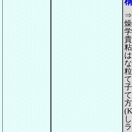
⇒
燥
学
貴
粘
な
て
方
(