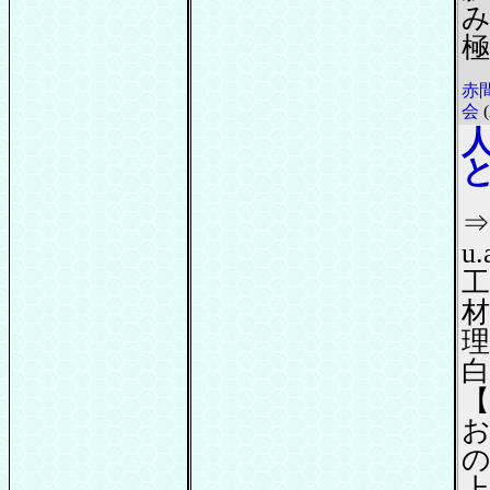
み
赤
会
(
⇒#
u.
材
理
白
【