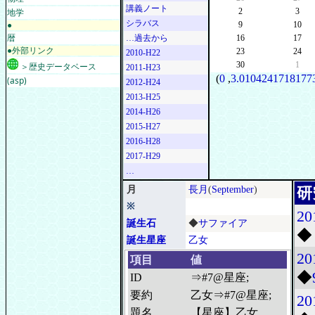
講義ノート
地学
2
3
シラバス
●
9
10
暦
…過去から
16
17
●外部リンク
23
24
2010-H22
30
1
＞歴史データベース
2011-H23
(
0
,
3.01042417181773
(asp)
2012-H24
2013-H25
2014-H26
2015-H27
2016-H28
2017-H29
…
月
長月
(
September
)
研
※
20
誕生石
◆
サファイア
◆
誕生星座
乙女
20
項目
値
◆
ID
⇒#7@星座;
要約
乙女⇒#7@星座;
20
題名
【星座】乙女