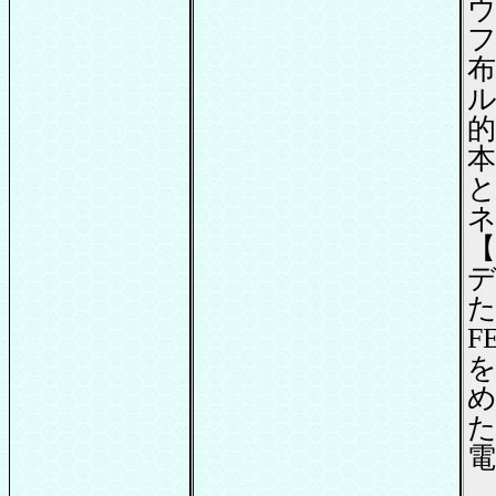
ウ
布
ル
的
本
【
た
F
た
電