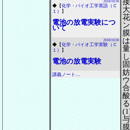
接
2018/10/30
◆
【
化学・バイオ工学英語（Ｃ
大
１）
】
花
電池の放電実験につ
いて
膜
2018/10/30
◆
【
化学・バイオ工学実験（Ｃ
１）
】
電池の放電実験
妨
講義ノート…
酸
る。
(
与
膜