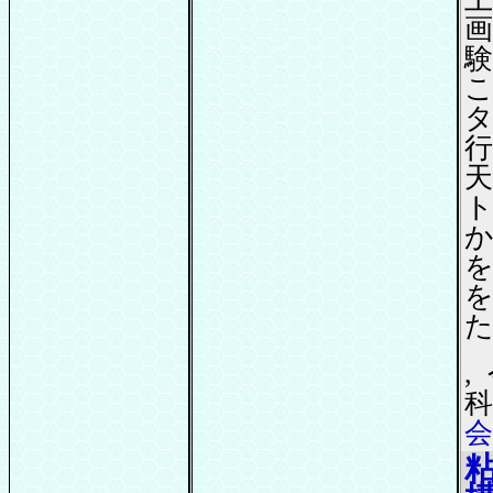
タ
行
ト
か
,
科
会