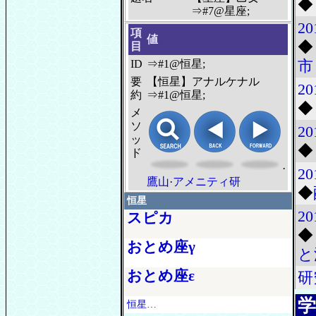
◆
⇒#7@星座;
20
項
値
◆
目
市
ID
⇒#1@恒星;
要
【恒星】アナルケナル
20
約
⇒#1@恒星;
◆
メ
ソ
20
ッ
◆
ド
·
20
鷹山
·
アメニティ研
◆
恒星
20
スピカ
◆
おとめ座γ
と
おとめ座ε
研
学
恒星…