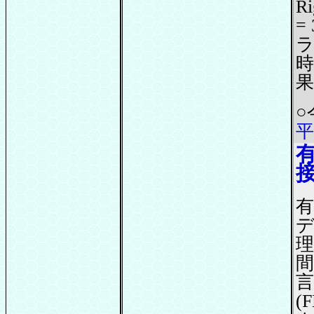
R
=
ラ
時
果
○
平
デ
理
間
(