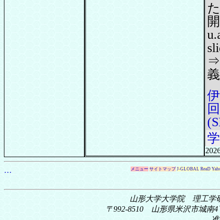
た
開U
u.
s
⇒
義
伊
(S
学
2026
…
メニュー
サイトマップ
J-GLOBAL
ReaD
Yah
山形大学大学院 理工学
〒992-8510 山形県米沢市城南4丁
准