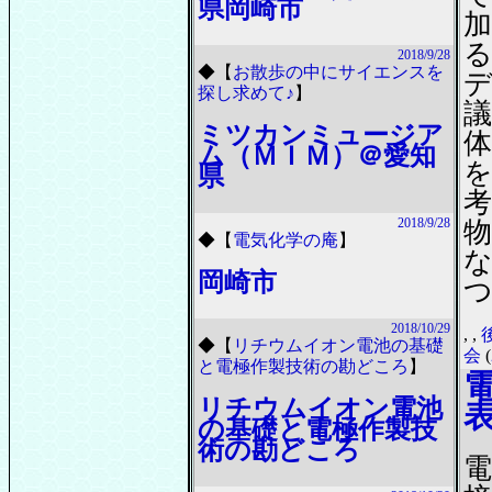
県岡崎市
2018/9/28
◆
【
お散歩の中にサイエンスを
探し求めて♪
】
議
ミツカンミュージア
ム（ＭＩＭ）＠愛知
県
2018/9/28
◆
【
電気化学の庵
】
岡崎市
2018/10/29
,
,
◆
【
リチウムイオン電池の基礎
会
(
と電極作製技術の勘どころ
】
リチウムイオン電池
の基礎と電極作製技
術の勘どころ