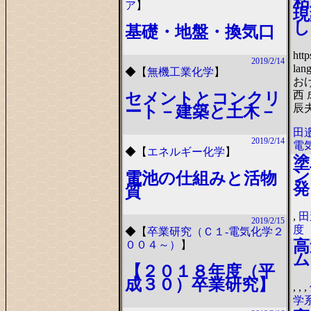
粘
ア
】
現
し
基礎・地盤・換気口
http
2019/2/14
la
◆
【
無機工業化学
】
お
西
セメントとコンクリ
辰夫
ート－建築と土木－
田邉
2019/2/14
電
◆
【
エネルギー化学
】
塗
ン
電池の仕組みと活物
発
質
,
田
2019/2/15
度
◆
【
卒業研究（Ｃ１-電気化学２
高
００４～）
】
ム
【２０１８年度（平
成３０）卒業研究】
,
,
,
学