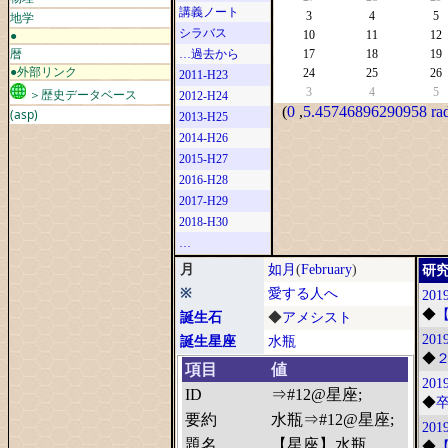
講義ノート
地学
3
4
5
シラバス
●
10
11
12
暦
…過去から
17
18
19
●外部リンク
24
25
26
2011-H23
3
4
5
＞歴史データベース
2012-H24
(
0
,
5.45746896290958 ra
(asp)
2013-H25
2014-H26
2015-H27
2016-H28
2017-H29
2018-H30
…
月
如月
(
February
)
研
※
愛する人へ
2019
◆
誕生石
◆
アメシスト
2019
誕生星座
水瓶
◆
項目
値
2019
ID
⇒#12@星座;
◆
要約
水瓶⇒#12@星座;
2019
題名
【星座】水瓶
◆