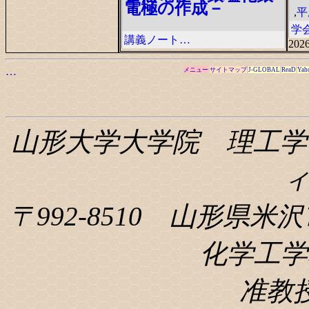
電極の作成－
,
平
学
講義ノート…
2026
…
メニュー
サイトマップ
J-GLOBAL
ReaD
Yah
山形大学大学院 理工学
〒992-8510 山形県米沢
化学工学科
准教