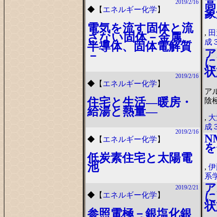
高
2019/2/16
◆
【
エネルギー化学
】
象
電気を流す固体と流
,
田
さない固体－金属、
成
半導体、固体電解質
ア
－
に
状
2019/2/16
◆
【
エネルギー化学
】
ア
住宅と生活―暖房・
陰
給湯と熱量―
,
大
成
2019/2/16
N
◆
【
エネルギー化学
】
を
低炭素住宅と太陽電
池
,
伊
系
ア
2019/2/21
に
◆
【
エネルギー化学
】
状
参照電極－銀塩化銀