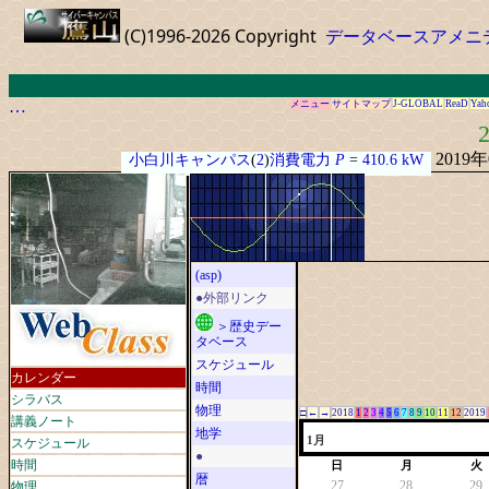
(C)1996-2026 Copyright
データベースアメニ
…
メニュー
サイトマップ
J-GLOBAL
ReaD
Yah
2
2019
小白川キャンパス
(
2
)
消費電力
P
=
410.6 kW
(asp)
●外部リンク
＞歴史デー
タベース
スケジュール
カレンダー
時間
シラバス
物理
□
←
→
2018
1
2
3
4
5
6
7
8
9
10
11
12
2019
講義ノート
地学
スケジュール
1月
●
時間
日
月
火
暦
物理
27
28
29