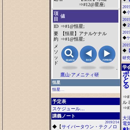
⇒#12@星座;
2019
◆
項
値
目
2019
◆
ID
⇒#1@恒星;
2019
要
【恒星】アナルケナル
◆
約
⇒#1@恒星;
2019
メ
◆
ソ
ッ
研
ド
学
·
ポ
鷹山
·
アメニティ研
と
恒星
る
恒星…
⇒
予定表
ル
⇒#
スケジュール…
講義ノート
大
2019/2/14
電
◆
【
サイバータウン・テクノロ