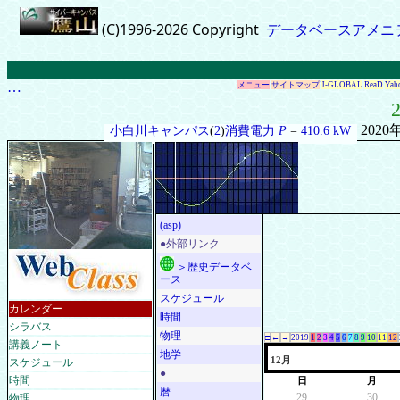
(C)1996-2026 Copyright
データベースアメニ
…
メニュー
サイトマップ
J-GLOBAL
ReaD
Yah
2
2020
小白川キャンパス
(
2
)
消費電力
P
=
410.6 kW
(asp)
●外部リンク
＞歴史データベ
ース
スケジュール
カレンダー
時間
シラバス
物理
□
←
→
2019
1
2
3
4
5
6
7
8
9
10
11
12
講義ノート
地学
スケジュール
12月
●
時間
日
月
暦
物理
29
30