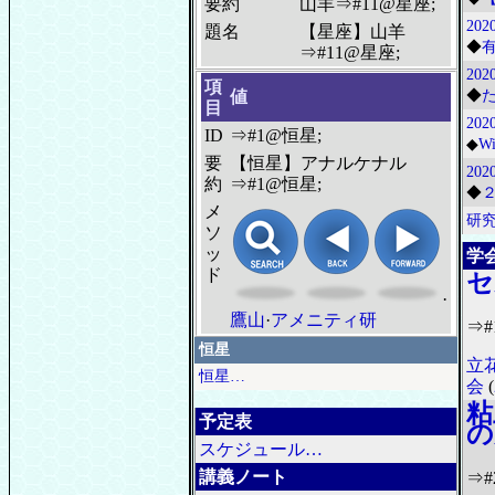
要約
山羊⇒#11@星座;
2020
題名
【星座】山羊
◆
⇒#11@星座;
202
項
値
◆
目
202
ID
⇒#1@恒星;
◆
W
要
【恒星】アナルケナル
2020
約
⇒#1@恒星;
◆
メ
研
ソ
ッ
学
ド
セ
·
鷹山
·
アメニティ研
⇒#
恒星
立
恒星…
会
(
粘
予定表
の
スケジュール…
講義ノート
⇒#