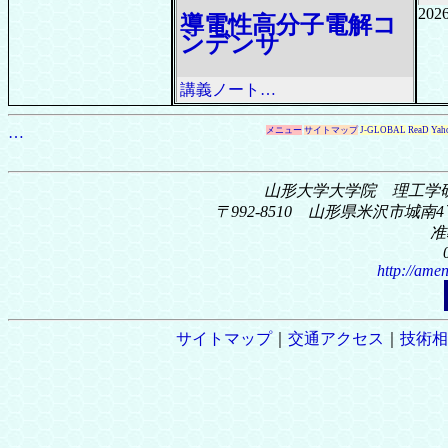
2026
導電性高分子電解コ
ンデンサ
講義ノート…
…
メニュー
サイトマップ
J-GLOBAL
ReaD
Yah
山形大学大学院 理工学
〒992-8510 山形県米沢市城南4丁
准
http://amen
サイトマップ
｜
交通アクセス
｜
技術相