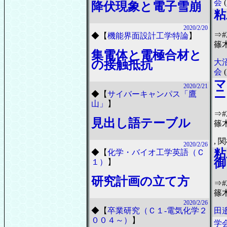
会
(
降伏現象と電子雪崩
粘
2020/2/20
⇒
◆
【
機能界面設計工学特論
】
篠
集電体と電極合材と
大
の接触抵抗
会
(
マ
2020/2/21
ニ
◆
【
サイバーキャンパス「鷹
山」
】
⇒
見出し語テーブル
篠
, 
2020/2/26
粘
◆
【
化学・バイオ工学英語（Ｃ
御
１）
】
研究計画の立て方
⇒
篠
2020/2/26
田邉
◆
【
卒業研究（Ｃ１-電気化学２
００４～）
】
学