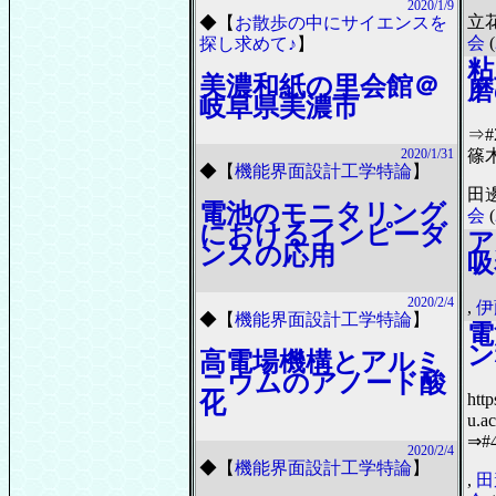
2020/1/9
立花
◆
【
お散歩の中にサイエンスを
会
(
探し求めて♪
】
粘
美濃和紙の里会館＠
磨
岐阜県美濃市
⇒
篠
2020/1/31
◆
【
機能界面設計工学特論
】
田
電池のモニタリング
会
(
におけるインピーダ
ア
ンスの応用
吸
2020/2/4
,
伊
◆
【
機能界面設計工学特論
】
電
ン
高電場機構とアルミ
ニウムのアノード酸
http
化
u.a
⇒#
2020/2/4
◆
【
機能界面設計工学特論
】
,
田