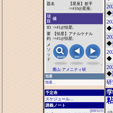
題名
【星座】射手
20
⇒#10@星座;
◆
項
値
20
目
ID
⇒#1@恒星;
◆
要
【恒星】アナルケナル
20
約
⇒#1@恒星;
◆
メ
ソ
20
ッ
◆
ド
·
20
鷹山
·
アメニティ研
◆
恒星
研
恒星…
学
予定表
スケジュール…
講義ノート
⇒
2020/12/15