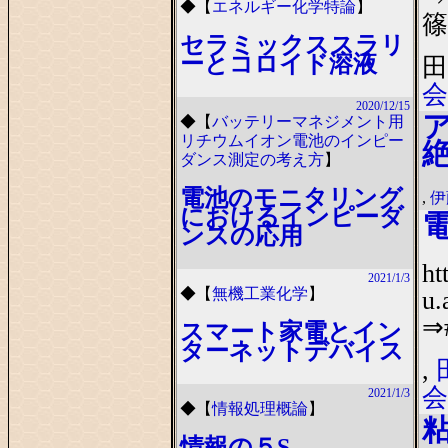
◆
【
エネルギー化学特論
】
篠
セラミックススラリ
ーとコロイド溶液
田
会
2020/12/15
◆
【
バッテリーマネジメント用
リチウムイオン電池のインピー
ダンス測定の考え方
】
電池のモニタリング
,
伊
におけるインピーダ
ンスの応用
ht
2021/1/3
◆
【
無機工業化学
】
u.
⇒
スマート家電とイン
ターネットデバイス
,
会
2021/1/3
◆
【
情報処理概論
】
情報の５S