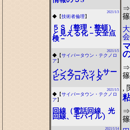
⇒
2021/1/3
篠
◆
【
技術者倫理
】
５Ｓ（整理・整頓）
大
と見える化－安全点
会
検－
2021/1/5
◆
【
サイバータウン・テクノロ
ア
】
⇒
インターネットサー
篠
ビスプロバイダ
,
2021/1/5
◆
【
サイバータウン・テクノロ
ア
】
⇒
回線（電話回線、光
回線、モバイル）
篠
2021/1/14