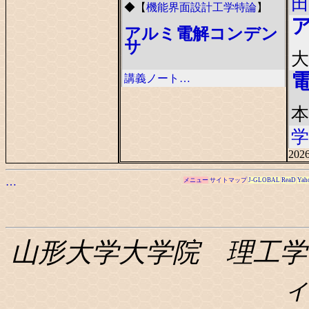
田
◆
【
機能界面設計工学特論
】
アルミ電解コンデン
サ
大
講義ノート…
本
学
2026
…
メニュー
サイトマップ
J-GLOBAL
ReaD
Yah
山形大学大学院 理工学