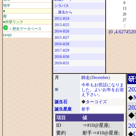
6
地学
シラバス
13
●
…過去から
20
暦
2012-H24
27
●外部リンク
2013-H25
3
＞歴史データベース
2014-H26
(
0
,
4.6274520
(asp)
2015-H27
2016-H28
2017-H29
2018-H30
2019-H31
…
月
師走
(
December
)
研
今年もお世話になりま
20
※
した。よいお年をお迎
え下さい。
◆
誕生石
◆
ターコイズ
20
誕生星座
射手
◆
項目
値
20
ID
⇒#10@星座;
◆
要約
射手⇒#10@星座;