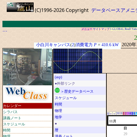
(C)1996-2026 Copyright
データベースアメニ
…
メニュー
サイトマップ
J-GLOBAL
ReaD
Yah
2
2020
小白川キャンパス
(
2
)
消費電力
P
=
410.6 kW
(asp)
●外部リンク
＞歴史データベース
スケジュール
時間
カレンダー
物理
シラバス
□
←
→
2019
1
2
3
4
5
6
地学
講義ノート
11月
スケジュール
●
日
時間
暦
29
物理
講義ノート