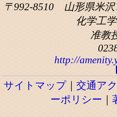
〒992-8510 山形県米沢
化学工学科
准教
023
http://amenity
サイトマップ
｜
交通ア
ーポリシー
｜