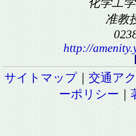
化学工学科
准教
023
http://amenity
サイトマップ
｜
交通ア
ーポリシー
｜