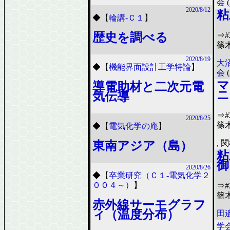
会
(
2020/8/12
粘
◆
【
輪講-Ｃ１
】
⇒
歴史を調べる
篠
2020/8/19
大
◆
【
機能界面設計工学特論
】
会
(
マ
導電助材と二次元電
ニ
気伝導
⇒
2020/8/25
篠
◆
【
電気化学の庵
】
, 
東南アジア（島）
粘
御
2020/8/26
◆
【
卒業研究（Ｃ１-電気化学２
００４～）
】
⇒
篠
赤外線サーモグラフ
ィ（温度分布）
田邉
学