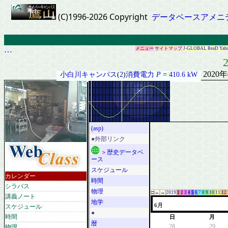
(C)1996-2026 Copyright
データベースアメニ
…
メニュー
サイトマップ
J-GLOBAL
ReaD
Yah
2
2020
小白川キャンパス
(
2
)
消費電力
P
=
410.6 kW
(asp)
●外部リンク
＞歴史データベ
ース
スケジュール
カレンダー
時間
シラバス
物理
□
←
→
2019
1
2
3
4
5
6
7
8
9
10
11
12
講義ノート
地学
スケジュール
6月
●
時間
日
月
暦
物理
28
29