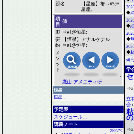
題名
【星座】蟹⇒#5@
2020
星座;
◆
項
2020
値
目
◆
ID
⇒#1@恒星;
2020
要
【恒星】アナルケナル
◆
約
⇒#1@恒星;
2020
メ
◆
ソ
研
ッ
学
ド
セ
·
鷹山
·
アメニティ研
⇒#
恒星
恒星…
立
会
(
予定表
粘
の
スケジュール…
講義ノート
⇒#
2020/7/2