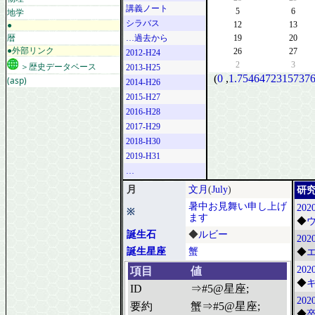
講義ノート
地学
5
6
シラバス
●
12
13
暦
…過去から
19
20
●外部リンク
26
27
2012-H24
2
3
＞歴史データベース
2013-H25
(
0
,
1.75464723157376
(asp)
2014-H26
2015-H27
2016-H28
2017-H29
2018-H30
2019-H31
…
月
文月
(
July
)
研
暑中お見舞い申し上げ
2020
※
ます
◆
誕生石
◆
ルビー
202
誕生星座
蟹
◆
2020
項目
値
◆
ID
⇒#5@星座;
2020
要約
蟹⇒#5@星座;
◆
卒