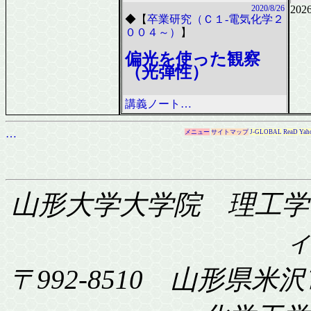
2026
2020/8/26
◆
【
卒業研究（Ｃ１-電気化学２
００４～）
】
偏光を使った観察
（光弾性）
講義ノート…
…
メニュー
サイトマップ
J-GLOBAL
ReaD
Yah
山形大学大学院 理工学
〒992-8510 山形県米沢