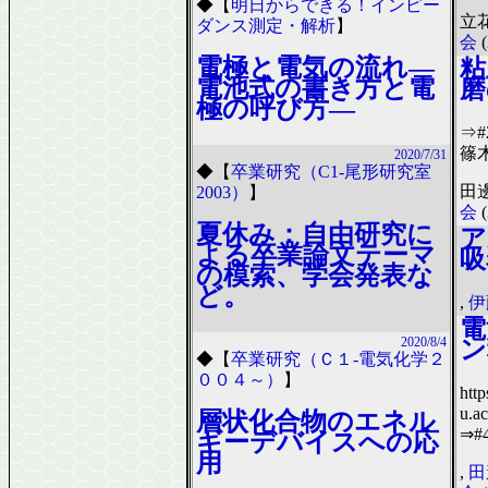
◆
【
明日からできる！インピー
立花
ダンス測定・解析
】
会
(
電極と電気の流れ―
粘
電池式の書き方と電
磨
極の呼び方―
⇒
篠
2020/7/31
◆
【
卒業研究（C1-尾形研究室
田
2003）
】
会
(
夏休み：自由研究に
ア
よる卒業論文テーマ
吸
の模索、学会発表な
ど。
,
伊
電
2020/8/4
ン
◆
【
卒業研究（Ｃ１-電気化学２
００４～）
】
http
u.a
層状化合物のエネル
⇒#
ギーデバイスへの応
用
,
田