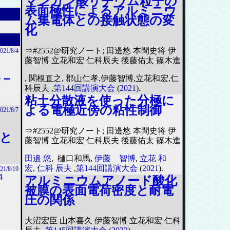
マンガン酸リチウム粒子の
表面極性によるアルミニウ
ム集電体との接触状態の変
化
⇒#2552@研究ノート; 田邊悠 本間史将 伊
021/8/4
藤智博 立花和宏 仁科辰夫 後藤佑太 篠木進
ル－
, 関根直之, 郡山仁孝,伊藤智博,立花和宏,仁
科辰夫 ,
第144回講演大会
(
2021
).
粘土分散液を使った分極に
よる電極近傍の粘性制御
021/8/7
⇒#2552@研究ノート; 田邊悠 本間史将 伊
がと
藤智博 立花和宏 仁科辰夫 後藤佑太 篠木進
田邉 悠
, 樋口和馬,
伊藤 智博
,
立花 和
宏
,
仁科 辰夫
,
第144回講演大会
(
2021
).
21/8/19
４
アルミニウムアノード酸化
被膜の表面電荷密度と耐電
圧の関係
大沼宏臣 山本喜久 伊藤智博 立花和宏 仁科