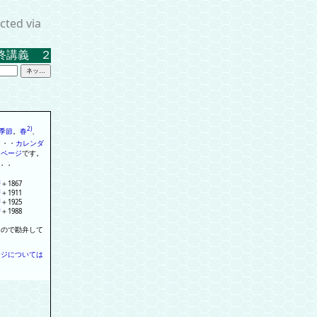
cted via
義 ２０２３．３．１７ 米沢キャンパス中示Ａ
2)
季節
。
春
、
・
・
・
カレンダ
る
ページ
で
す
。
・
・
暦
＋
1867
暦
＋
1911
暦
＋
1925
暦
＋
1988
なので勘弁して
ージについては