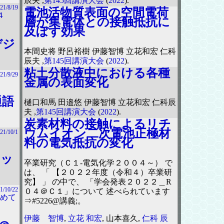
辰夫 ,
第145回講演大会
(
2022
).
21/8/19
電池活物質表面の空間電荷
４
層が集電体との接触抵抗に
及ぼす効果
デジ
本間史将 野呂裕樹 伊藤智博 立花和宏 仁科
辰夫 ,
第145回講演大会
(
2022
).
粘土分散液中における各種
21/9/29
金属の表面変化
通語
樋口和馬 田邉悠 伊藤智博 立花和宏 仁科辰
夫 ,
第145回講演大会
(
2022
).
炭素材料の接触によるリチ
ウムイオン二次電池正極材
21/10/1
料の電気抵抗の変化
ボッ
卒業研究（Ｃ１-電気化学２００４～） で
は、 「 【２０２２年度（令和４）卒業研
究】 」 の中で、 「学会発表２０２２＿R
1/10/22
０４＠Ｃ１」について 述べられています
めて
⇒#5226@講義;。
伊藤 智博
,
立花 和宏
, 山本喜久,
仁科 辰