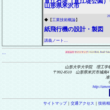
直江石堤（直江堤公園）
山形県米沢市
20
◆
【
工業技術概論
】
紙飛行機の設計・製図
講義ノート…
…
メニュー
サイトマップ
J-GLOBAL
ReaD
Yah
山形大学大学院 理工学
〒992-8510 山形県米沢市城南4丁
准
http://amen
サイトマップ
｜
交通アクセス
｜
技術相