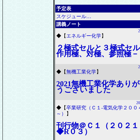
予定表
スケジュール…
講義ノート
2
◆
【
エネルギー化学
】
２極式セルと３極式セ
作用極、対極、参照極－
2
◆
【
無機工業化学
】
2021無機工業化学あり
うございました
20
◆
【
卒業研究（Ｃ１-電気化学２００
～）
】
刊行物＠Ｃ１（２０２１
◆R０３）