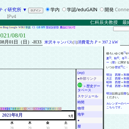
ティ研究所
▼
学内
学認/eduGAIN
開発
Conne
IPv4
仁科辰夫教授 最終講
oo
Bing
Google
WIKI
学認
C1
GB
SPF
ウィンドウ
鷹山について
021/08/01
年08月01日（日）-H33
米沢キャンパス
(
1
)
消費電力
P
=
397.2 kW
1)
移ろいゆく時
や
3)
4)
5)
夏
、
秋
、
冬
ー
（
暦
）
に
関す
6)
いつか
歴史
に
・
(asp)
明治
西
暦
＝
和
大正
西
暦
＝
和
●外部リンク
昭和
西
暦
＝
和
平成
西
暦
＝
和
＞歴史デー
タベース
明治
以前は旧
暦
スケジュール
ください
。
時間
カレンダーのペ
こちらです。
物理
2
3
4
5
6
7
8
9
10
11
12
2022
1
2
3
4
5
6
7
8
9
10
11
12
地学
2021年8月
9月
●
水
木
金
土
暦
28
29
30
31