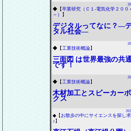
20
◆
【
卒業研究（Ｃ１-電気化学２００
～）
】
デジタルってなに？―
タル社会―
20
◆
【
工業技術概論
】
三面図 は世界最強の共
です！
20
◆
【
工業技術概論
】
木材加工とスピーカー
クス
202
◆
【
お散歩の中にサイエンスを探し求
♪
】