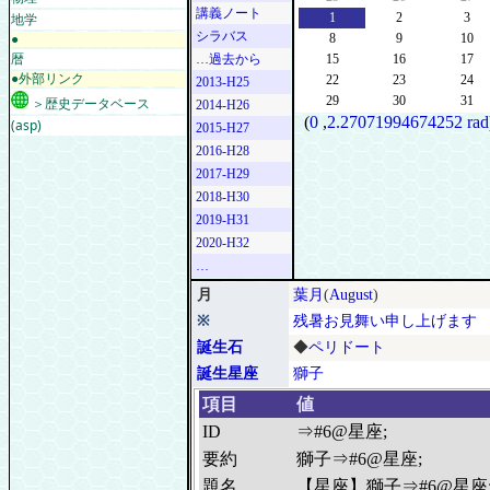
講義ノート
地学
1
2
3
シラバス
●
8
9
10
暦
…過去から
15
16
17
●外部リンク
22
23
24
2013-H25
29
30
31
＞歴史データベース
2014-H26
(
0
,
2.27071994674252 rad
(asp)
2015-H27
2016-H28
2017-H29
2018-H30
2019-H31
2020-H32
…
月
葉月
(
August
)
※
残暑お見舞い申し上げます
誕生石
◆
ペリドート
誕生星座
獅子
項目
値
ID
⇒#6@星座;
要約
獅子⇒#6@星座;
題名
【星座】獅子⇒#6@星座