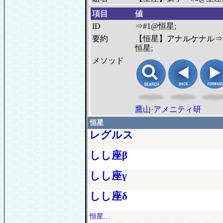
項目
値
ID
⇒#1@恒星;
要約
【恒星】アナルケナル⇒
恒星;
メソッド
鷹山
·
アメニティ研
恒星
レグルス
しし座β
しし座γ
しし座δ
恒星…