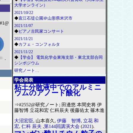
大学オンライン）
2021/10/22
◆
直江石堤公園＠山形県米沢市
#1@
2021/11/07
◆
ピアノ古民家コンサート
2021/11/21
◆
カフェ・コンフォルタ
2021/11/22
◆
【学会】 電気化学会東海支部・東北支部合同
·
シンポジウム
研究ノート…
学会発表
粘土分散液中でのアルミニ
ウムのアノード酸化
⇒#2552@研究ノート; 田邊悠 本間史将 伊
藤智博 立花和宏 仁科辰夫 後藤佑太 篠木進
大沼宏臣
, 山本喜久,
伊藤 智博
,
立花 和
宏
,
仁科 辰夫
,
第144回講演大会
(
2021
).