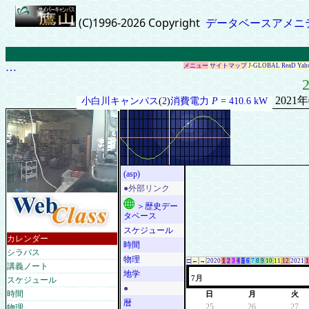
(C)1996-2026 Copyright
データベースアメニ
…
メニュー
サイトマップ
J-GLOBAL
ReaD
Yah
2
2021
小白川キャンパス
(
2
)
消費電力
P
=
410.6 kW
(asp)
●外部リンク
＞歴史デー
タベース
スケジュール
カレンダー
時間
シラバス
物理
□
←
→
2020
1
2
3
4
5
6
7
8
9
10
11
12
2021
1
講義ノート
地学
スケジュール
7月
●
時間
日
月
火
暦
物理
25
26
27