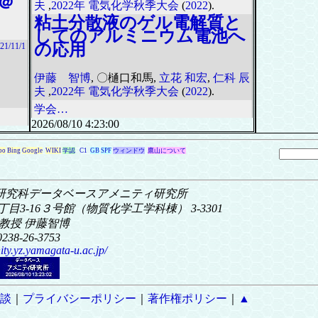
＠
夫
,
2022年 電気化学秋季大会
(
2022
).
粘土分散液のゲル電解質と
してのアルミニウム電池へ
の応用
21/11/1
伊藤 智博
, 〇樋口和馬,
立花 和宏
,
仁科 辰
夫
,
2022年 電気化学秋季大会
(
2022
).
学会…
2026/08/10 4:23:00
oo
Bing
Google
WIKI
学認
C1
GB
SPF
ウィンドウ
鷹山について
研究科
データベースアメニティ研究所
目3-16
３号館（物質化学工学科棟） 3-3301
教授 伊藤智博
0238-26-3753
ity.yz.yamagata-u.ac.jp/
談
｜
プライバシーポリシー
｜
著作権ポリシー
｜
▲