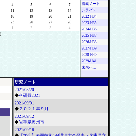
講義ノート
4
5
6
7
シラバス
11
12
13
14
18
19
20
21
2022-H34
25
26
27
28
2023-H35
1
2
3
4
2024-H36
)
2025-H37
2026-H38
2027-H39
2028-H40
2029-H41
未来へ…
…
研究ノート
2021/08/20
◆
科研費2021
2021/09/01
◆
２０２１年９月
2021/09/12
◆
岩手県奥州市
2021/09/16
;
◆
【学会】表面技術144講演大会発表（兵庫県立