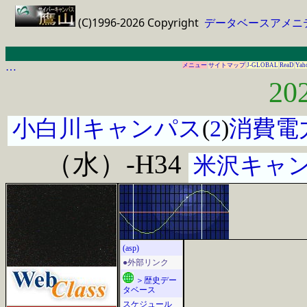
(C)1996-2026 Copyright
データベースアメニ
…
メニュー
サイトマップ
J-GLOBAL
ReaD
Yah
20
小白川キャンパス
(
2
)
消費電
（水）-H34
米沢キャ
(asp)
●外部リンク
＞歴史デー
タベース
スケジュール