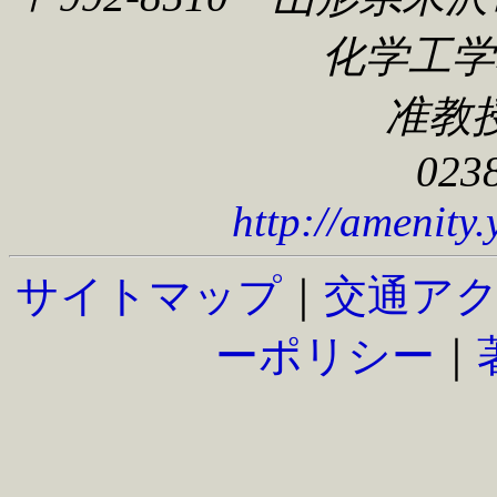
化学工学科
准教
023
http://amenity
サイトマップ
｜
交通ア
ーポリシー
｜