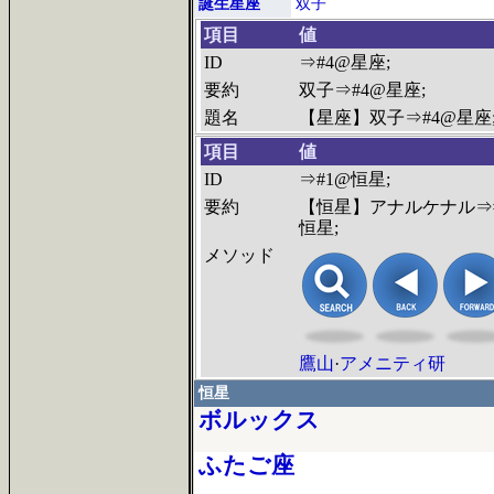
誕生星座
双子
項目
値
ID
⇒#4@星座;
要約
双子⇒#4@星座;
題名
【星座】双子⇒#4@星座
項目
値
ID
⇒#1@恒星;
要約
【恒星】アナルケナル⇒
恒星;
メソッド
鷹山
·
アメニティ研
恒星
ボルックス
ふたご座