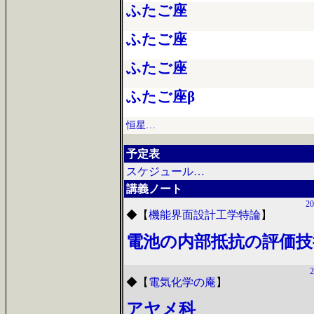
ふたご座
ふたご座
ふたご座
ふたご座β
恒星…
予定表
スケジュール…
講義ノート
20
◆
【
機能界面設計工学特論
】
電池の内部抵抗の評価技
2
◆
【
電気化学の庵
】
アヤメ科