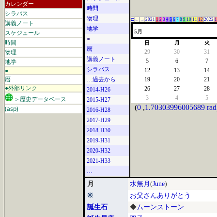
カレンダー
時間
シラバス
物理
□
←
→
2021
1
2
3
4
5
6
7
8
9
10
11
12
2022
1
講義ノート
地学
スケジュール
5月
●
時間
日
月
火
暦
物理
29
30
31
講義ノート
地学
5
6
7
シラバス
●
12
13
14
暦
…過去から
19
20
21
●外部リンク
26
27
28
2014-H26
3
4
5
＞歴史データベース
2015-H27
(
0
,
1.70303996005689 rad
(asp)
2016-H28
2017-H29
2018-H30
2019-H31
2020-H32
2021-H33
…
月
水無月
(
June
)
※
お父さんありがとう
誕生石
◆
ムーンストーン