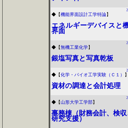
2
◆
【
機能界面設計工学特論
】
エネルギーデバイスと
界面
2
◆
【
無機工業化学
】
銀塩写真と写真乾板
2
◆
【
化学・バイオ工学実験（Ｃ１）
資材の調達と会計処理
2
◆
【
山形大学工学部
】
事務棟（財務会計、検収
研究支援）