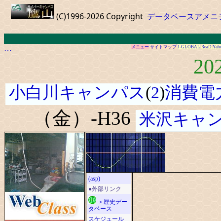
(C)1996-2026 Copyright
データベースアメニ
…
メニュー
サイトマップ
J-GLOBAL
ReaD
Yah
20
小白川キャンパス
(
2
)
消費電
（金）-H36
米沢キャ
(asp)
●外部リンク
＞歴史デー
タベース
スケジュール