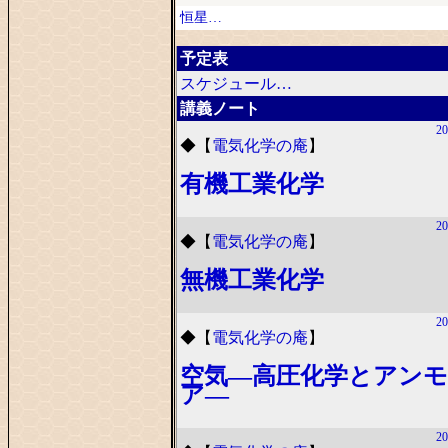
恒星…
予定表
スケジュール…
講義ノート
20
◆
【
電気化学の庵
】
有機工業化学
20
◆
【
電気化学の庵
】
無機工業化学
20
◆
【
電気化学の庵
】
空気―高圧化学とアン
ア―
20