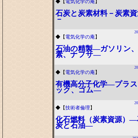
◆
【
電気化学の庵
】
石炭と炭素材料－炭素資
－
20
◆
【
電気化学の庵
】
石油の精製―ガソリン
素、ナフサ―
20
◆
【
電気化学の庵
】
有機高分子化学―プラス
ック、ゴム―
20
◆
【
技術者倫理
】
化石燃料（炭素資源）―
炭と石油―