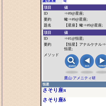
誕生星座
蠍
項目
値
ID
⇒#9@星座;
要約
蠍⇒#9@星座;
題名
【星座】蠍⇒#9@星座;
項目
値
ID
⇒#1@恒星;
要約
【恒星】アナルケナル⇒
恒星;
メソッド
鷹山
·
アメニティ研
恒星
さそり座π
さそり座δ