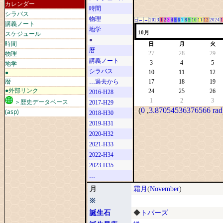
カレンダー
時間
シラバス
物理
□
←
→
2023
1
2
3
4
5
6
7
8
9
10
11
12
2024
1
講義ノート
地学
スケジュール
10月
●
時間
日
月
火
暦
物理
27
28
29
講義ノート
地学
3
4
5
シラバス
●
10
11
12
暦
…過去から
17
18
19
●外部リンク
24
25
26
2016-H28
1
2
3
＞歴史データベース
2017-H29
(
0
,
3.87054536376566 rad
(asp)
2018-H30
2019-H31
2020-H32
2021-H33
2022-H34
2023-H35
…
月
霜月
(
November
)
※
誕生石
◆
トパーズ