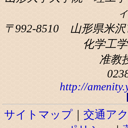
〒992-8510 山形県米沢
化学工学科
准教
023
http://amenity
サイトマップ
｜
交通ア