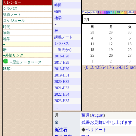
カレンダー
時間
シラバス
物理
□
←
→
2023
1
2
3
4
5
6
7
8
9
10
11
12
2024
1
講義ノート
地学
スケジュール
7月
●
時間
日
月
火
暦
物理
28
29
30
講義ノート
地学
4
5
6
シラバス
●
11
12
13
暦
…過去から
18
19
20
●外部リンク
25
26
27
2016-H28
1
2
3
＞歴史データベース
2017-H29
(
0
,
2.42554176129315 rad
(asp)
2018-H30
2019-H31
2020-H32
2021-H33
2022-H34
2023-H35
…
月
葉月
(
August
)
※
残暑お見舞い申し上げます
誕生石
◆
ペリドート