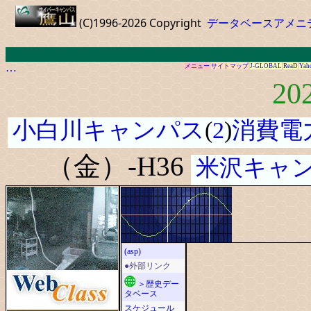
(C)1996-2026 Copyright
データベースアメニ
…
メニュー
サイトマップ
J-GLOBAL
ReaD
Yah
20
小白川キャンパス
(
2
)
消費電
（金）-H36
米沢キャ
(asp)
●外部リンク
＞歴史デー
タベース
スケジュール