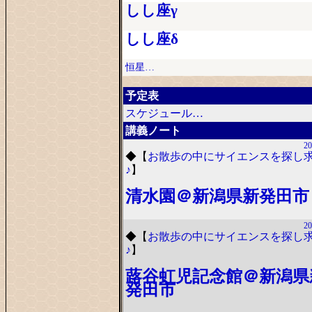
しし座γ
しし座δ
恒星…
予定表
スケジュール…
講義ノート
20
◆
【
お散歩の中にサイエンスを探し
♪
】
清水園＠新潟県新発田市
20
◆
【
お散歩の中にサイエンスを探し
♪
】
蕗谷虹児記念館＠新潟県
発田市