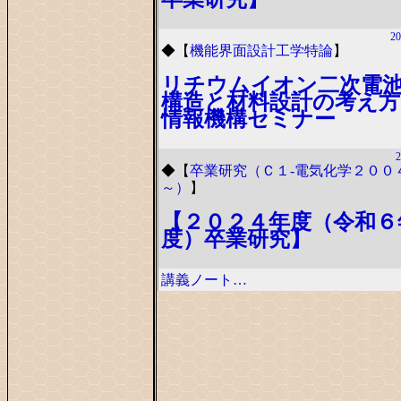
20
◆
【
機能界面設計工学特論
】
リチウムイオン二次電
構造と材料設計の考え方
情報機構セミナー
2
◆
【
卒業研究（Ｃ１-電気化学２００
～）
】
【２０２４年度（令和６
度）卒業研究】
講義ノート…