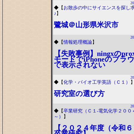
20
◆
【
お散歩の中にサイエンスを探し
♪
】
鷺城＠山形県米沢市
20
◆
【
情報処理概論
】
【失敗事例】ningxのpro
モードでiPhoneのブラ
で表示されない
20
◆
【
化学・バイオ工学英語（Ｃ１）
研究室の選び方
20
◆
【
卒業研究（Ｃ１-電気化学２００
～）
】
【２０２４年度（令和６
卒業研究】