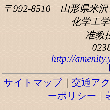
〒992-8510 山形県米沢
化学工学科
准教
023
http://amenity
サイトマップ
｜
交通ア
ーポリシー
｜