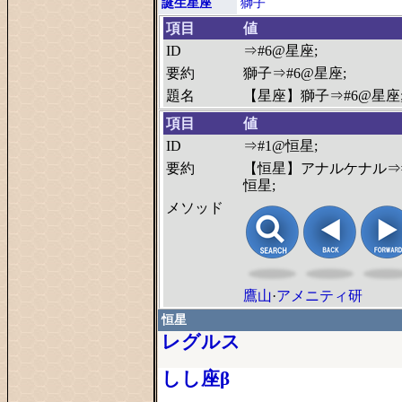
誕生星座
獅子
項目
値
ID
⇒#6@星座;
要約
獅子⇒#6@星座;
題名
【星座】獅子⇒#6@星座
項目
値
ID
⇒#1@恒星;
要約
【恒星】アナルケナル⇒
恒星;
メソッド
鷹山
·
アメニティ研
恒星
レグルス
しし座β