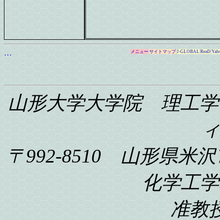
…
メニュー
サイトマップ
J-GLOBAL
ReaD
Yah
山形大学大学院 理工学
〒992-8510 山形県米沢
化学工学科
准教