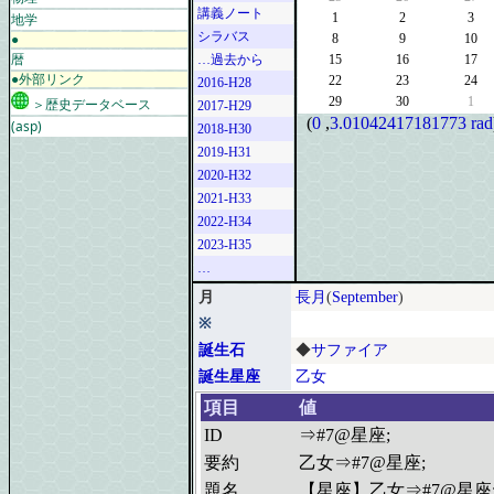
講義ノート
地学
1
2
3
シラバス
●
8
9
10
暦
…過去から
15
16
17
●外部リンク
22
23
24
2016-H28
29
30
1
＞歴史データベース
2017-H29
(
0
,
3.01042417181773 rad
(asp)
2018-H30
2019-H31
2020-H32
2021-H33
2022-H34
2023-H35
…
月
長月
(
September
)
※
誕生石
◆
サファイア
誕生星座
乙女
項目
値
ID
⇒#7@星座;
要約
乙女⇒#7@星座;
題名
【星座】乙女⇒#7@星座