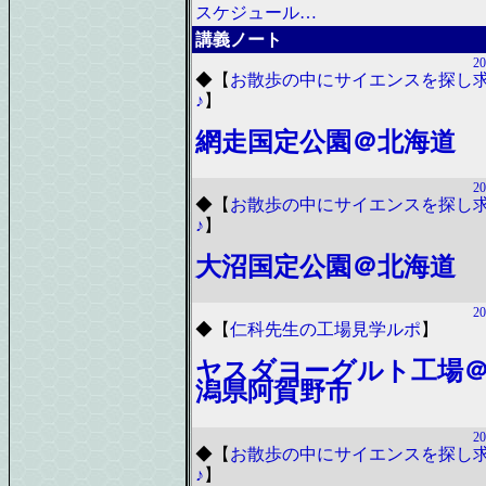
スケジュール…
講義ノート
20
◆
【
お散歩の中にサイエンスを探し
♪
】
網走国定公園＠北海道
20
◆
【
お散歩の中にサイエンスを探し
♪
】
大沼国定公園＠北海道
20
◆
【
仁科先生の工場見学ルポ
】
ヤスダヨーグルト工場
潟県阿賀野市
20
◆
【
お散歩の中にサイエンスを探し
♪
】