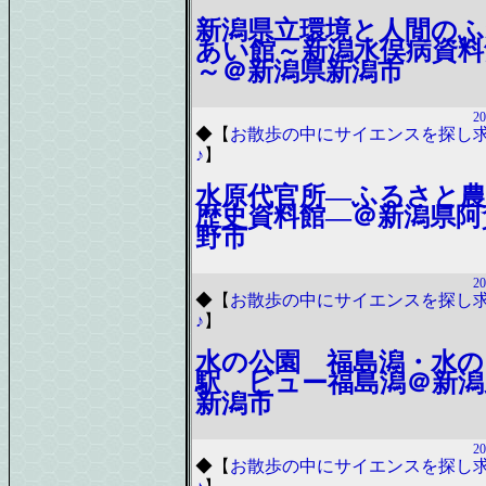
新潟県立環境と人間のふ
あい館～新潟水俣病資料
～＠新潟県新潟市
20
◆
【
お散歩の中にサイエンスを探し
♪
】
水原代官所―ふるさと農
歴史資料館―＠新潟県阿
野市
20
◆
【
お散歩の中にサイエンスを探し
♪
】
水の公園 福島潟・水の
駅 ビュー福島潟＠新潟
新潟市
20
◆
【
お散歩の中にサイエンスを探し