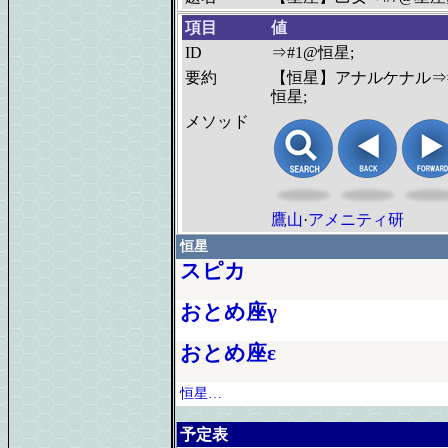
項目
値
ID
⇒#1@恒星;
要約
【恒星】アナルケナル⇒
恒星;
メソッド
鷹山
·
アメニティ研
恒星
スピカ
おとめ座γ
おとめ座ε
恒星…
予定表