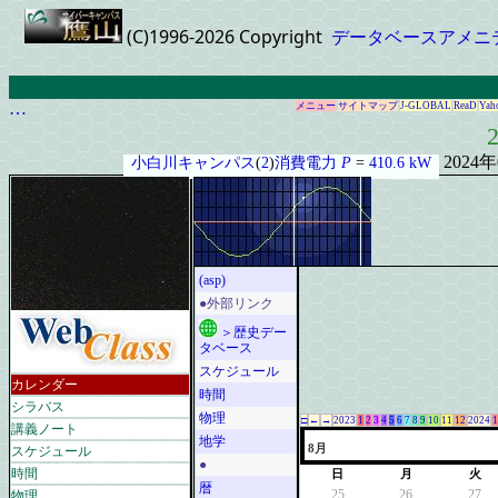
(C)1996-2026 Copyright
データベースアメニ
…
メニュー
サイトマップ
J-GLOBAL
ReaD
Yah
2
2024
小白川キャンパス
(
2
)
消費電力
P
=
410.6 kW
(asp)
●外部リンク
＞歴史デー
タベース
スケジュール
カレンダー
時間
シラバス
物理
□
←
→
2023
1
2
3
4
5
6
7
8
9
10
11
12
2024
1
講義ノート
地学
スケジュール
8月
●
時間
日
月
火
暦
物理
25
26
27