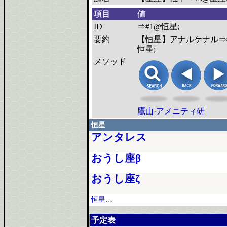
項目
値
ID
⇒#1@恒星;
要約
【恒星】アナルケナル⇒
恒星;
メソッド
鷹山
·
アメニティ研
恒星
アンタレス
おうし座β
おうし座ζ
恒星…
予定表