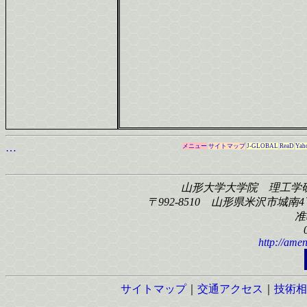
…
メニュー
サイトマップ
J-GLOBAL
ReaD
Yah
山形大学大学院 理工学
〒992-8510 山形県米沢市城南4丁
准
http://amen
サイトマップ
｜
交通アクセス
｜
技術相