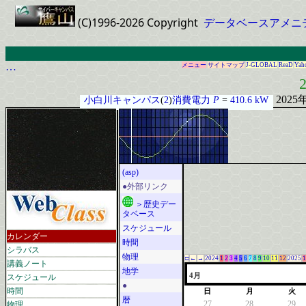
(C)1996-2026 Copyright
データベースアメニ
…
メニュー
サイトマップ
J-GLOBAL
ReaD
Yah
2
2025
小白川キャンパス
(
2
)
消費電力
P
=
410.6 kW
(asp)
●外部リンク
＞歴史デー
タベース
スケジュール
カレンダー
時間
シラバス
物理
□
←
→
2024
1
2
3
4
5
6
7
8
9
10
11
12
2025
1
講義ノート
地学
スケジュール
4月
●
時間
日
月
火
暦
物理
27
28
29