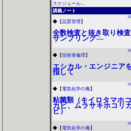
スケジュール…
講義ノート
20
◆
【
品質管理
】
全数検査と抜き取り検査
サンプリング―
20
◆
【
技術者倫理
】
エシカル・エンジニア
指して
20
◆
【
電気化学の庵
】
粘菌類（キイロタマホ
カビ、ムラサキホコリ
ビ）
20
◆
【
電気化学の庵
】