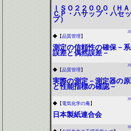
ＩＳＯ２２０００（ＨＡ
ＣＰ・ハサップ・ハセ
プ）
20
◆
【
品質管理
】
測定の信頼性の確保－系
誤差と偶然誤差－
20
◆
【
品質管理
】
実際の測定－測定器の原
と性能指標の確認－
20
◆
【
電気化学の庵
】
日本製紙連合会
20