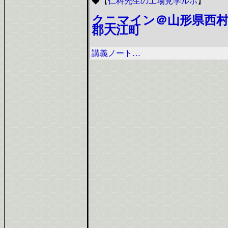
◆
【
仁科先生の工場見学ルポ
】
クニマイン＠山形県西
郡大江町
講義ノート…