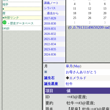
講義ノート
地学
4
5
6
シラバス
●
11
12
13
暦
…過去から
18
19
20
●外部リンク
25
26
27
2017-H29
1
2
3
＞歴史データベース
2018-H30
(
0
,
0.79131149659209 rad
(asp)
2019-H31
2020-H32
2021-H33
2022-H34
2023-H35
2024-H36
…
月
皐月
(
May
)
※
お母さんありがとう
誕生石
◆
エメラルド
誕生星座
牡牛
項目
値
ID
⇒#3@星座;
要約
牡牛⇒#3@星座;
題名
【星座】牡牛⇒#3@星座