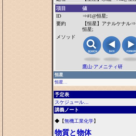
項目
値
ID
⇒#1@恒星;
要約
【恒星】アナルケナル⇒
恒星;
メソッド
鷹山
·
アメニティ研
恒星
恒星…
予定表
スケジュール…
講義ノート
◆
【
無機工業化学
】
物質と物体