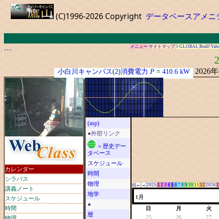
(C)1996-2026 Copyright
データベースアメニ
…
メニュー
サイトマップ
J-GLOBAL
ReaD
Yah
2
2026
小白川キャンパス
(
2
)
消費電力
P
=
410.6 kW
(asp)
●外部リンク
＞歴史デー
タベース
スケジュール
カレンダー
時間
シラバス
物理
□
←
→
2025
1
2
3
4
5
6
7
8
9
10
11
12
2026
1
講義ノート
地学
スケジュール
1月
●
時間
日
月
火
暦
物理
25
26
27