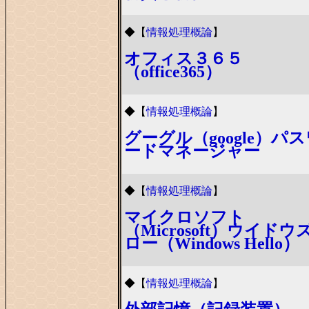
◆
【
情報処理概論
】
オフィス３６５
（office365）
◆
【
情報処理概論
】
グーグル（google）パ
ードマネージャー
◆
【
情報処理概論
】
マイクロソフト
（Microsoft）ウイドウ
ロー（Windows Hello）
◆
【
情報処理概論
】