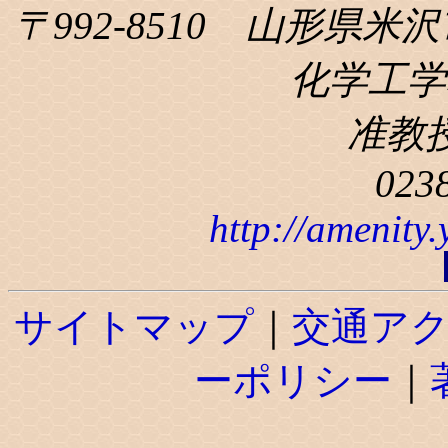
〒992-8510 山形県米沢
化学工学科
准教
023
http://amenity
サイトマップ
｜
交通ア
ーポリシー
｜