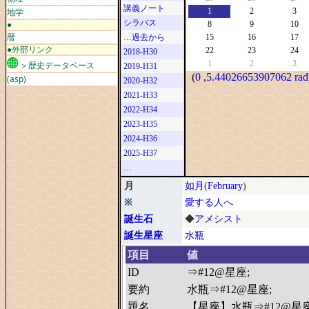
講義ノート
地学
1
2
3
シラバス
●
8
9
10
暦
…過去から
15
16
17
●外部リンク
22
23
24
2018-H30
1
2
3
＞歴史データベース
2019-H31
(
0
,
5.44026653907062 rad
(asp)
2020-H32
2021-H33
2022-H34
2023-H35
2024-H36
2025-H37
…
月
如月
(
February
)
※
愛する人へ
誕生石
◆
アメシスト
誕生星座
水瓶
項目
値
ID
⇒#12@星座;
要約
水瓶⇒#12@星座;
題名
【星座】水瓶⇒#12@星座