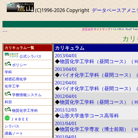
(C)1996-2026 Copyright
データベースアメニ
…
メニュー
サイトマップ
J-GLOBAL
ReaD
Yah
カリ
カリキュラム
カリキュラム一覧
2013/04/01
公式シラバス
◆
物質化学工学科（昼間コース）（
ポリシー
2013/04/01
学科
◆
バイオ化学工学科（昼間コース）
精密応用化学
2012/04/01
化学工学
◆
バイオ化学工学科（昼間コース）
学務情報システム
2012/04/01
◆
物質化学工学科（昼間コース）（
科目
2011/12/03
物質化学工学科
◆
山形大学進学コース高等科
ＪＡＢＥＥ
2011/04/01
シラバス
◆
物質化学工学専攻（博士前期）（
講義ノート
2011/04/01