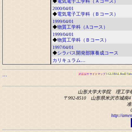
◆
電気電子工学科（Ａコース）
2000/04/01
◆
電気電子工学科（Ｂコース）
1999/04/01
◆
物質工学科（Aコース）
1999/04/01
◆
物質工学科（Ｂコース）
1997/04/01
◆
シラバス開発部隊養成コース
カリキュラム…
…
メニュー
サイトマップ
J-GLOBAL
ReaD
Yah
山形大学大学院 理工学
〒992-8510 山形県米沢市城南4丁
准
http://amen