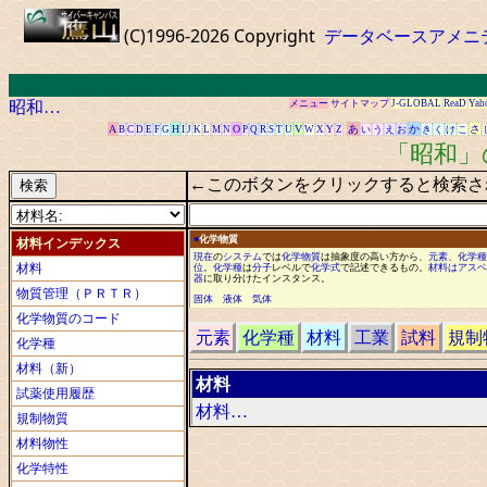
(C)1996-2026 Copyright
データベースアメニ
昭和…
メニュー
サイトマップ
J-GLOBAL
ReaD
Yah
A
H
O
V
あ
か
さ
B
C
D
E
F
G
I
J
K
L
M
N
P
Q
R
S
T
U
W
X
Y
Z
い
う
え
お
き
く
け
こ
「昭和」
←このボタンをクリックすると検索さ
●
化学物質
材料インデックス
現在
の
システム
で
は
化学
物質
は抽象度の高い方から
、
元素
、
化学種
材料
位
。
化学種
は
分子
レベル
で
化学式
で
記述できるもの
。
材料
は
アスベ
器
に取り分けた
インスタンス
。
物質管理（ＰＲＴＲ）
固体
液体
気体
化学物質のコード
元素
化学種
材料
工業
試料
規制
化学種
材料（新）
材料
試薬使用履歴
材料…
規制物質
材料物性
化学特性