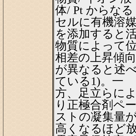
体/ Pt からなる
セルに有機溶
を添加すると
物質によって
相差の上昇傾
が異なると述
ている1)。一
方、足立らに
り正極合剤ペ
ストの凝集量
高くなるほど