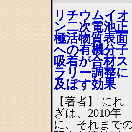
リチウムイオ
ン二次電池正
極活物質表面
への有機分子
吸着が合材ス
ラリー調整に
及ぼす効果
【著者】 にれ
ぎは、2010年
に、それまで