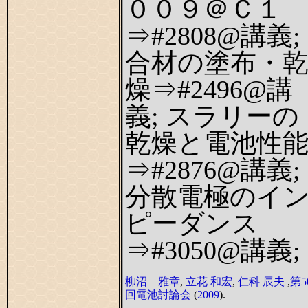
００９＠Ｃ１
⇒#2808@講義;
合材の塗布・
燥⇒#2496@講
義; スラリーの
乾燥と電池性
⇒#2876@講義;
分散電極のイ
ピーダンス
⇒#3050@講義;
柳沼 雅章
,
立花 和宏
,
仁科 辰夫
,
第5
回電池討論会
(
2009
).