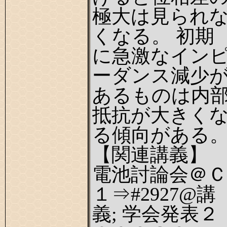
極大は見られ
くなる。 初期
に急激なイン
ーダンス減少
あるものは内
抵抗が大きく
る傾向がある
【関連講義】
電池討論会＠Ｃ
１⇒#2927@講
義; 学会発表２