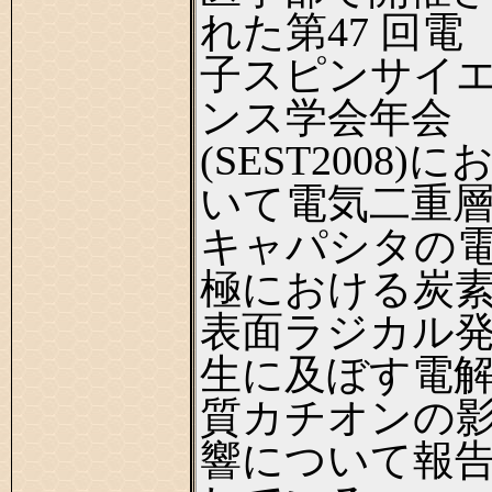
れた第47 回電
子スピンサイ
ンス学会年会
(SEST2008)に
いて電気二重
キャパシタの
極における炭
表面ラジカル
生に及ぼす電
質カチオンの
響について報