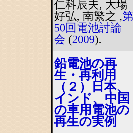
仁科辰夫, 大場
好弘, 南繁之 ,
50回電池討論
会
(
2009
).
鉛電池の再
生・再利用
（２）日本、
インド、中国
の車用電池の
再生の実例