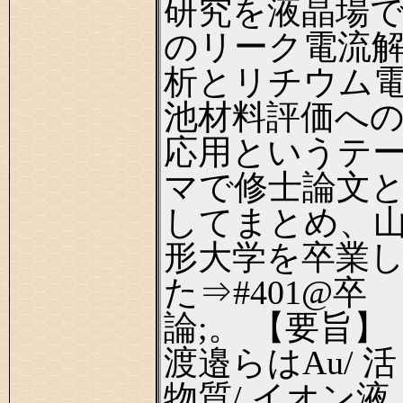
研究を液晶場
のリーク電流
析とリチウム
池材料評価へ
応用というテ
マで修士論文
してまとめ、
形大学を卒業
た⇒#401@卒
論;。 【要旨】
渡邉らはAu/ 活
物質/ イオン液