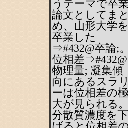
うテーマで卒
論文としてま
め、山形大学
卒業した
⇒#432@卒論;
位相差⇒#432@
物理量; 凝集傾
向にあるスラ
ーは位相差の
大が見られる
分散質濃度を
げると位相差