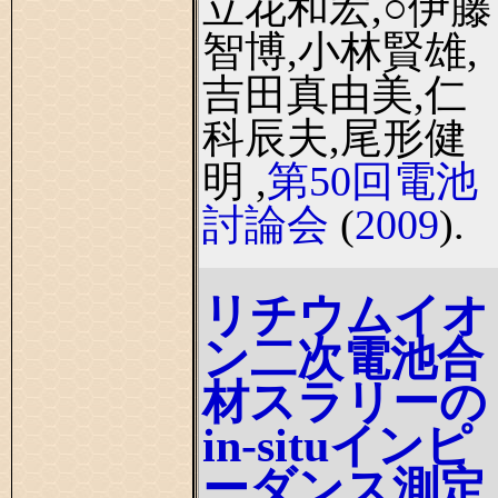
立花和宏,○伊藤
智博,小林賢雄,
吉田真由美,仁
科辰夫,尾形健
明 ,
第50回電池
討論会
(
2009
).
リチウムイオ
ン二次電池合
材スラリーの
in-situインピ
ーダンス測定