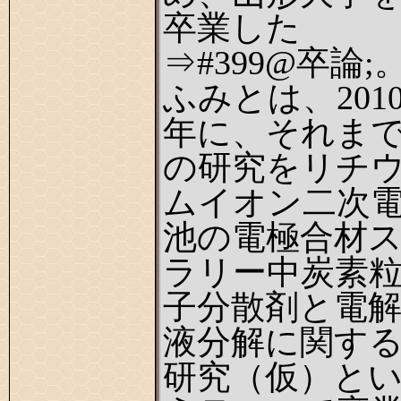
卒業した
⇒#399@卒論;
ふみとは、201
年に、それま
の研究をリチ
ムイオン二次
池の電極合材
ラリー中炭素
子分散剤と電
液分解に関す
研究（仮）と