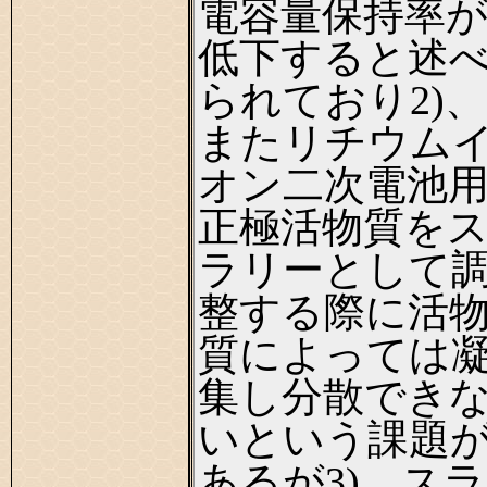
電容量保持率
低下すると述
られており2)、
またリチウム
オン二次電池
正極活物質を
ラリーとして
整する際に活
質によっては
集し分散でき
いという課題
あるが3)、スラ