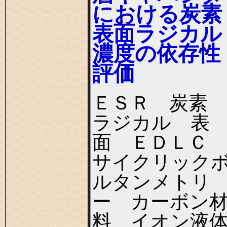
における炭素
表面ラジカル
濃度の依存性
評価
ＥＳＲ 炭素
ラジカル 表
面 ＥＤＬＣ
サイクリック
ルタンメトリ
ー カーボン
料 イオン液