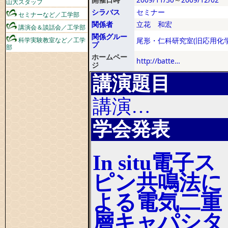
山大スタッフ
シラバス
セミナー
セミナーなど／工学部
関係者
立花 和宏
講演会＆談話会／工学部
関係グルー
科学実験教室など／工学
尾形・仁科研究室(旧応用化学
プ
部
ホームペー
http://batte…
ジ
講演題目
講演…
学会発表
In situ電子ス
ピン共鳴法に
よる電気二重
層キャパシタ