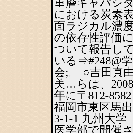
重層キャパシ
における炭素
面ラジカル濃
の依存性評価
ついて報告し
いる⇒#248@学
会;。 ○吉田真
美…らは、200
年に〒812-8582
福岡市東区馬出
3-1-1 九州大学
医学部で開催