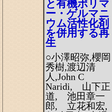
と有機ポリマ
ー・ゲルマニ
ウム活性化剤
を併用する再
生
○小澤昭弥,櫻岡
秀樹,渡辺清
人,John C
Naridi, 山下正
道, 池田章一
郎, 立花和宏,