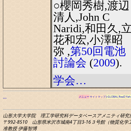
○櫻岡秀樹,渡辺
清人,John C
Naridi,和田久,
花和宏,小澤昭
弥 ,
第50回電池
討論会
(
2009
).
学会…
…
メニュー
サイトマップ
J-GLOBAL
ReaD
Yah
山形大学大学院 理工学研究科
データベースアメニティ研究
〒992-8510 山形県米沢市城南4丁目3-16
３号館（物質化学工学
准教授 伊藤智博