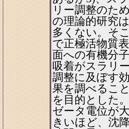
リー調整のた
の理論的研究
多くない。そ
で正極活物質
面への有機分
吸着がスラリ
調整に及ぼす
果を調べるこ
を目的とした
ゼータ電位が
きいほど、沈