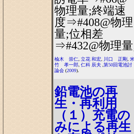
物理量;終端速
度⇒#408@物理
量;位相差
⇒#432@物理量
楡木 崇仁
,
立花 和宏
,
川口 正剛
,
竹 孝一郎
,
仁科 辰夫
,
第50回電池討
論会
(
2009
).
鉛電池の再
生・再利用
（１）充電の
みによる再生