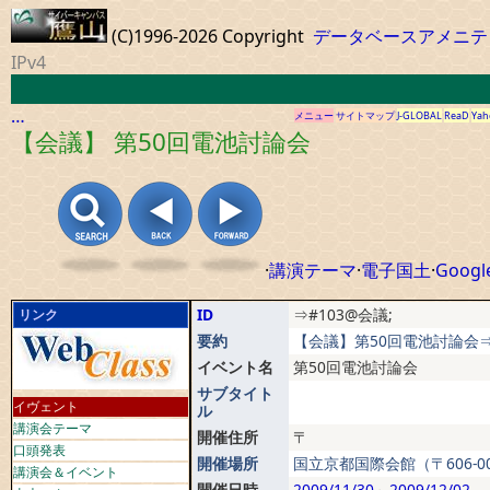
(C)1996-2026 Copyright
データベースアメニテ
IPv4
…
メニュー
サイトマップ
J-GLOBAL
ReaD
Yah
【会議】 第50回電池討論会
·
講演テーマ
·
電子国土
·
Googl
ID
⇒#103@会議;
リンク
要約
【会議】第50回電池討論会⇒#
イベント名
第50回電池討論会
サブタイト
イヴェント
ル
講演会テーマ
開催住所
〒
口頭発表
開催場所
国立京都国際会館（〒606-
講演会＆イベント
開催日時
2009/11/30
～
2009/12/02