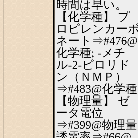
時間は早い。
【化学種】 プ
ロピレンカー
ネート⇒#476@
化学種; -メチ
ル-2-ピロリド
ン（ＮＭＰ）
⇒#483@化学種
【物理量】 ゼ
ータ電位
⇒#399@物理量
誘電率⇒#66@