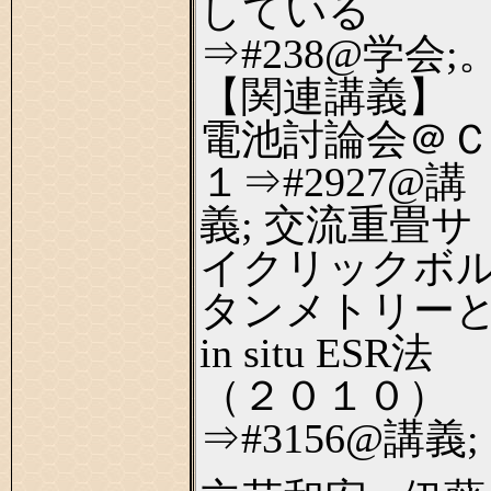
している
⇒#238@学会;
【関連講義】
電池討論会＠Ｃ
１⇒#2927@講
義; 交流重畳サ
イクリックボ
タンメトリー
in situ ESR法
（２０１０）
⇒#3156@講義;