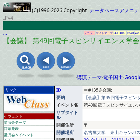
(C)1996-2026 Copyright
データベースアメニテ
IPv4
…
メニュー
サイトマップ
J-GLOBAL
ReaD
Yah
【会議】 第49回電子スピンサイエンス学会
·
講演テーマ
·
電子国土
·
Googl
ID
⇒#135@会議;
リンク
要約
【会議】第49回電子スピンサ
イベント名
第49回電子スピンサイエン
サブタイト
イヴェント
ル
講演会テーマ
開催住所
〒
口頭発表
開催場所
名古屋大学 東山キャンパス
講演会＆イベント
開催日時
2010/11/11
～
2010/11/13