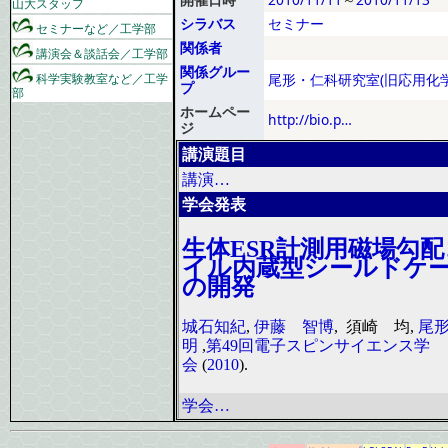
山大スタッフ
シラバス
セミナー
セミナーなど／工学部
関係者
講演会＆談話会／工学部
関係グルー
科学実験教室など／工学
尾形・仁科研究室(旧応用化学
プ
部
ホームペー
http://bio.p…
ジ
講演題目
講演…
学会発表
生体ESR計測用磁場勾配
イル内蔵型シールドケ
の開発
城石知紀
,
伊藤 智博
, 須崎 均,
尾
明
,
第49回電子スピンサイエンス学
会
(
2010
).
学会…