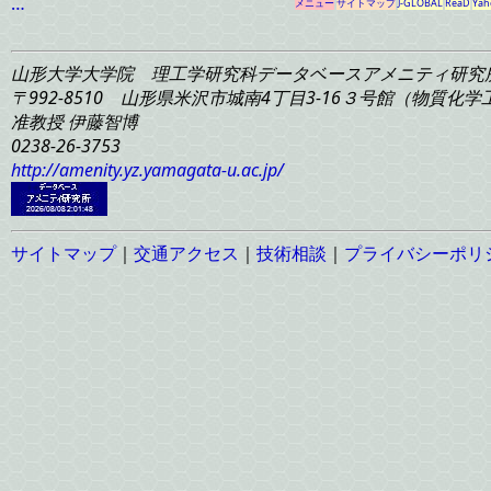
…
メニュー
サイトマップ
J-GLOBAL
ReaD
Yah
山形大学大学院 理工学研究科
データベースアメニティ研究
〒992-8510 山形県米沢市城南4丁目3-16
３号館（物質化学工学
准教授 伊藤智博
0238-26-3753
http://amenity.yz.yamagata-u.ac.jp/
サイトマップ
｜
交通アクセス
｜
技術相談
｜
プライバシーポリ