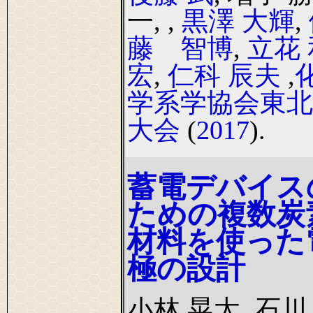
一,
,
黒澤 大輝
,
藤 智博
,
立花 
宏
,
仁科 辰夫
,
学系学協会東北
大会
(
2017
).
蓄電デバイス
ための複数炭
材料を使った
極の設計
小林 晃太, 石川