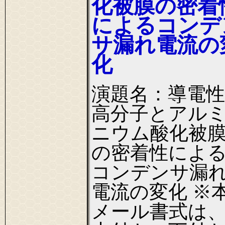
化被膜の密着
によるコンデ
サ漏れ電流の
化
演題名：導電性
高分子とアル
ニウム酸化被
の密着性によ
コンデンサ漏
電流の変化 ※
メール書式は