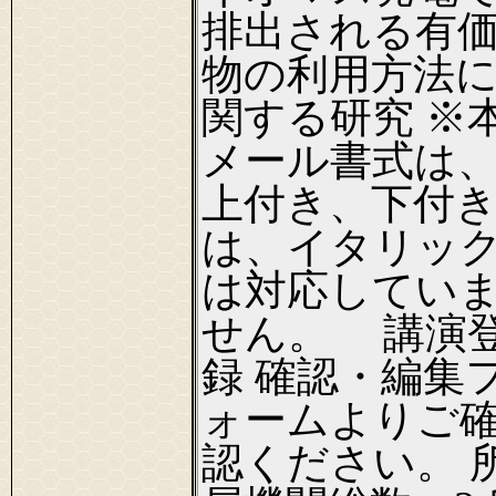
排出される有
物の利用方法
関する研究 ※
メール書式は
上付き、下付
は、イタリッ
は対応してい
せん。 講演
録 確認・編集
ォームよりご
認ください。 