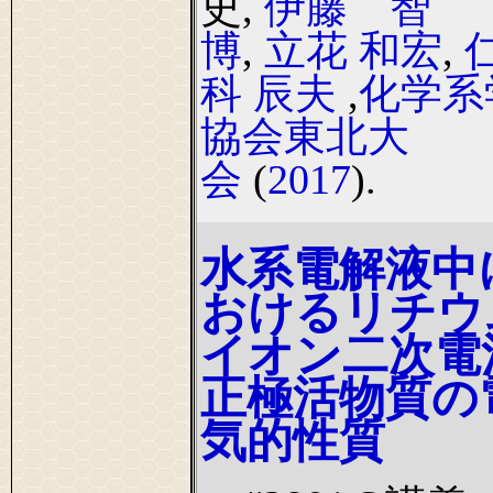
史,
伊藤 智
博
,
立花 和宏
,
科 辰夫
,
化学系
協会東北大
会
(
2017
).
水系電解液中
おけるリチウ
イオン二次電
正極活物質の
気的性質