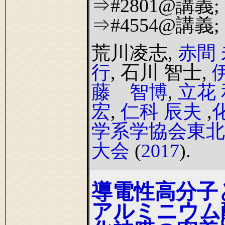
⇒#2801@講義;
⇒#4554@講義;
荒川凌志,
赤間 
行
, 石川 智士,
藤 智博
,
立花 
宏
,
仁科 辰夫
,
学系学協会東北
大会
(
2017
).
導電性高分子
アルミニウム