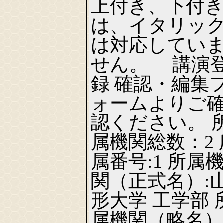
上付き、下付
は、イタリッ
は対応してい
せん。 講演
録 確認・編集
ォームよりご
認ください。 
属機関総数：2 
属番号:1 所属
関（正式名）:
形大学 工学部 
属機関（略名）