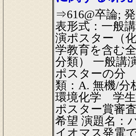
⇒616@卒論; 発
表形式：一般講
演ポスター（
学教育を含む
分類） 一般講
ポスターの分
類：A. 無機/分
環境化学 学生
ポスター賞審
希望 演題名：
イオマス発電