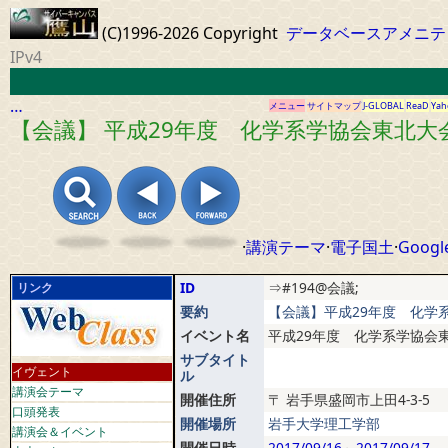
(C)1996-2026 Copyright
データベースアメニテ
IPv4
…
メニュー
サイトマップ
J-GLOBAL
ReaD
Yah
【会議】 平成29年度 化学系学協会東北大
·
講演テーマ
·
電子国土
·
Googl
ID
⇒#194@会議;
リンク
要約
【会議】平成29年度 化学系
イベント名
平成29年度 化学系学協会
サブタイト
イヴェント
ル
講演会テーマ
開催住所
〒
岩手県盛岡市上田4-3-5
口頭発表
開催場所
岩手大学理工学部
講演会＆イベント
開催日時
2017/09/16
～
2017/09/17