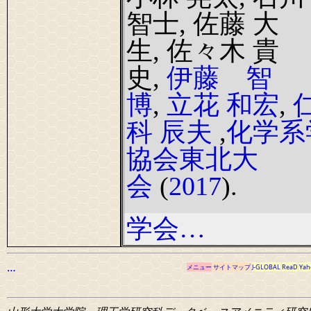
智士, 佐藤 大
生, 佐々木 貴
史,
伊藤 智
博
,
立花 和宏
,
科 辰夫
,
化学系
協会東北大
会
(
2017
).
学会…
…
メニュー
サイトマップ
J-GLOBAL
ReaD
Yah