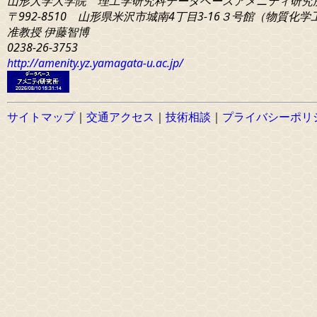
山形大学大学院 理工学研究科
データベースアメニティ研究
〒992-8510 山形県米沢市城南4丁目3-16
３号館（物質化学工学
准教授 伊藤智博
0238-26-3753
http://amenity.yz.yamagata-u.ac.jp/
サイトマップ
｜
交通アクセス
｜
技術相談
｜
プライバシーポリ