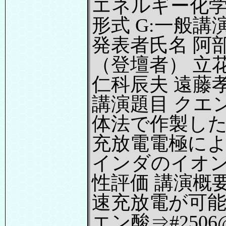
エネルギー化学
形式 G:一般講演
発表者氏名 阿
（登壇者） 立
仁科辰夫 遠藤
講演題目 クエ
体法で作製し
充放電電極に
インダのイオ
性評価 講演概要
速充放電が可
エン酸⇒#250