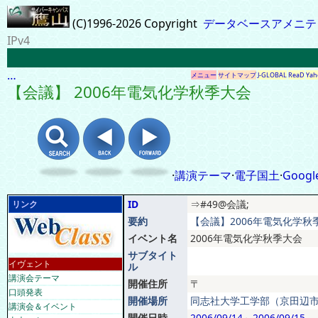
(C)1996-2026 Copyright
データベースアメニテ
IPv4
…
メニュー
サイトマップ
J-GLOBAL
ReaD
Yah
【会議】 2006年電気化学秋季大会
·
講演テーマ
·
電子国土
·
Googl
ID
⇒#49@会議;
リンク
要約
【会議】2006年電気化学秋季
イベント名
2006年電気化学秋季大会
サブタイト
イヴェント
ル
講演会テーマ
開催住所
〒
口頭発表
開催場所
同志社大学工学部（京田辺市
講演会＆イベント
開催日時
2006/09/14
～
2006/09/15