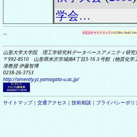
学会…
…
メニュー
サイトマップ
J-GLOBAL
ReaD
Yah
山形大学大学院 理工学研究科
データベースアメニティ研究
〒992-8510 山形県米沢市城南4丁目3-16
３号館（物質化学工学
准教授 伊藤智博
0238-26-3753
http://amenity.yz.yamagata-u.ac.jp/
サイトマップ
｜
交通アクセス
｜
技術相談
｜
プライバシーポリ