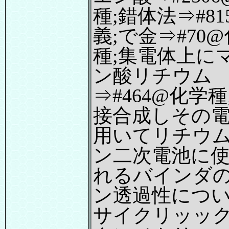
種;錯体法⇒#81
義;で金⇒#70
種;集電体上に
ン酸リチウム
⇒#464@化学種
接合成しその
用いてリチウ
ン二次電池に
れるバインダ
ン透過性につ
サイクリッッ