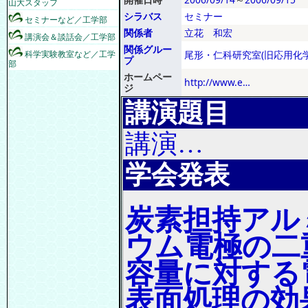
山大スタッフ
シラバス
セミナー
セミナーなど／工学部
関係者
立花 和宏
講演会＆談話会／工学部
関係グルー
科学実験教室など／工学
尾形・仁科研究室(旧応用化学
プ
部
ホームペー
http://www.e…
ジ
講演題目
講演…
学会発表
炭素担持アル
ウム電極の二
容量に対する
表面処理の効