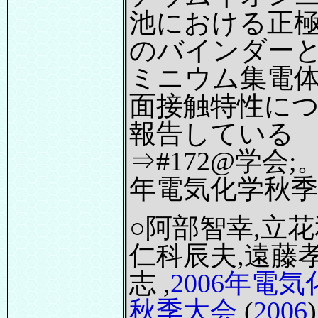
池における正
のバインダー
ミニウム集電
面接触特性に
報告している
⇒#172@学会;。 
年電気化学秋季
○阿部智幸,立花
仁科辰夫,遠藤
志 ,
2006年電気
秋季大会
(
2006
)