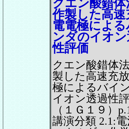
クエン酸錯体
作製した高速
電電極による
ンダのイオン
性評価
クエン酸錯体
製した高速充
極によるバイ
イオン透過性
（１Ｇ１９）p.1
講演分類 2.1: