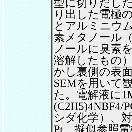
型に切りだし
り出した電極
とアルミニウ
素メタノール
ノールに臭素を
溶解したもの
かし裏側の表
SEMを用いて
た。電解液に1
(C2H5)4NBF4
シダ化学）、
Pt、擬似参照