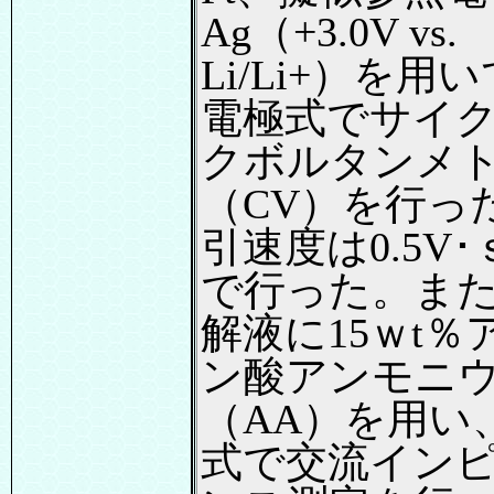
Ag（+3.0V vs.
Li/Li+）を用
電極式でサイ
クボルタンメ
（CV）を行っ
引速度は0.5V
で行った。ま
解液に15ｗt％
ン酸アンモニ
（AA）を用い
式で交流イン