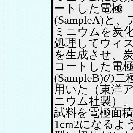
ートした電極
(SampleA)と
ミニウムを炭
処理してウィ
を生成させ、
コートした電
(SampleB)の
用いた（東洋
ニウム社製）
試料を電極面
1cm2になるよ