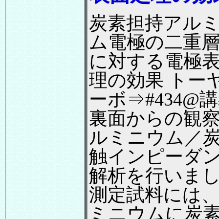
炭素担持アル
ム電極の二重
に対する電極
理の効果 トー
ーボ⇒#434@講
裏面からの観
ルミニウム／
触インピーダ
解析を行いま
測定試料には
ミニウムに炭