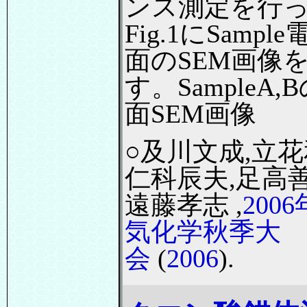
ンス測定を行
Fig.1にSampl
面のSEM画像
す。SampleA,
面SEM画像
○及川文成,立花
仁科辰夫,足高善
遠藤孝志 ,
200
気化学秋季大
会
(
2006
).