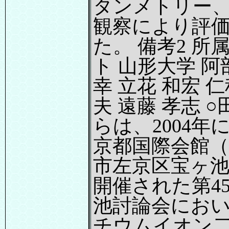
タンメトリー、
観察により評
た。 備考2 所
ト 山形大学 阿
幸 立花 和宏 仁
夫 遠藤 孝志 
らは、2004年
京都国際会館（
市左京区宝ヶ
開催された第4
池討論会にお
チウムイオン