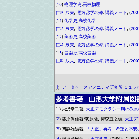
(
10
)
物理学史
,
高校物理
仁科 辰夫
,
電気化学の庵
,
講義ノート
, (
200
(
11
)
化学史
,
高校化学
仁科 辰夫
,
電気化学の庵
,
講義ノート
, (
200
(
12
)
美術史
,
高校美術
仁科 辰夫
,
電気化学の庵
,
講義ノート
, (
200
(
13
)
音楽史
,
高校音楽
仁科 辰夫
,
電気化学の庵
,
講義ノート
, (
200
(
ⅰ
)
データベースアメニティ研究所
,
Ｃ１ラ
参考書籍…山形大学附属図
(
1
) 栄沢幸二著,
大正デモクラシー期の教員
(
2
) 藤原保信著/荻原隆, 梅森直之編,
大正デ
(
3
) 関静雄編著,
「大正」再考 : 希望と不
(
4
) 瀬沼茂樹著,
大正文学史
, 講談社, (1985.9