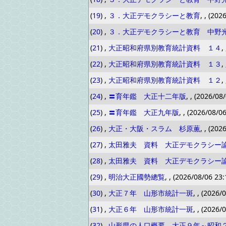
(
19
) ,
３．大正デモクラシーと教育
, , (202
(
20
) ,
３．大正デモクラシーと教育 中野
(
21
) ,
大正昭和府県別教育統計資料 １４
,
(
22
) ,
大正昭和府県別教育統計資料 １３
,
(
23
) ,
大正昭和府県別教育統計資料 １２
,
(
24
) ,
〓育年鑑 大正十二年版
, , (2026/08
(
25
) ,
〓育年鑑 大正九年版
, , (2026/08/0
(
26
) ,
大正・大阪・スラム 杉原薫
, , (202
(
27
) ,
太田雅夫 資料 大正デモクラシー
(
28
) ,
太田雅夫 資料 大正デモクラシー
(
29
) ,
明治大正國勢總覧
, , (2026/08/06 23:
(
30
) ,
大正７年 山形市統計一斑
, , (2026/
(
31
) ,
大正６年 山形市統計一斑
, , (2026/
(
32
) ,
山形県の人口概要 大正９年～昭和