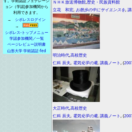
す。学術認証フェデレーシ
ＮＨＫ放送博物館
,
歴史・民族資料館
ョン（学認)参加機関から
立花 和宏
,
お散歩の中にサイエンスを
,
講
利用できます。
→
シボレスログイン
→
シボレス-トップメニュー
学認参加機関／一覧
ページレビュー説明書
山形大学 学術認証-fed
明治時代
,
高校歴史
仁科 辰夫
,
電気化学の庵
,
講義ノート
, (
200
大正時代
,
高校歴史
仁科 辰夫
,
電気化学の庵
,
講義ノート
, (
200