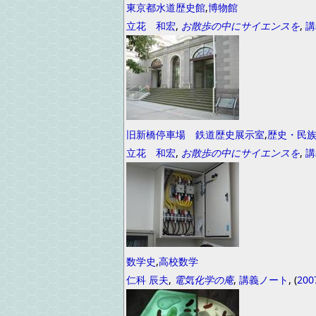
東京都水道歴史館
,
博物館
立花 和宏
,
お散歩の中にサイエンスを
,
講
旧新橋停車場 鉄道歴史展示室
,
歴史・民
立花 和宏
,
お散歩の中にサイエンスを
,
講
数学史
,
高校数学
仁科 辰夫
,
電気化学の庵
,
講義ノート
, (
200