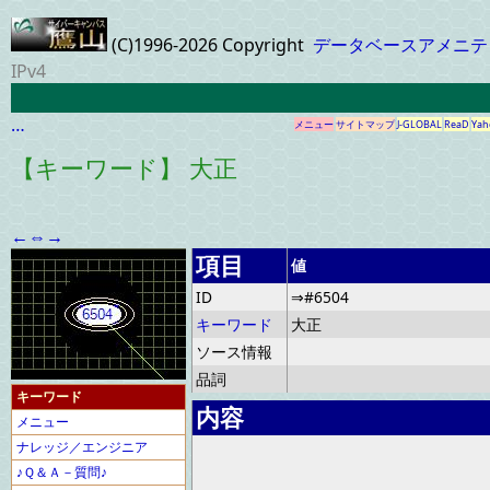
(C)1996-2026 Copyright
データベースアメニテ
IPv4
…
メニュー
サイトマップ
J-GLOBAL
ReaD
Yah
【キーワード】 大正
←
⇔
→
項目
値
ID
⇒#6504
キーワード
大正
ソース情報
品詞
キーワード
内容
メニュー
ナレッジ／エンジニア
♪Ｑ＆Ａ－質問♪