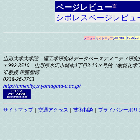
ページレビュー
※
シボレスページレビュ
…
メニュー
サイトマップ
J-GLOBAL
ReaD
Yah
山形大学大学院 理工学研究科
データベースアメニティ研究
〒992-8510 山形県米沢市城南4丁目3-16
３号館（物質化学工学
准教授 伊藤智博
0238-26-3753
http://amenity.yz.yamagata-u.ac.jp/
サイトマップ
｜
交通アクセス
｜
技術相談
｜
プライバシーポリ