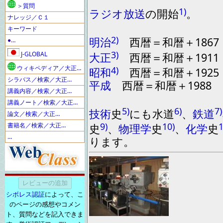
＞質問
1)
ラジオ
放送
の
開始
。
ナレッジ／Ｃ１
キーワード
2)
明治
西暦
＝
和暦
＋
1867
●…
3)
J-GLOBAL
大正
西暦
＝
和暦
＋
1911
ウィキペディア／大正…
4)
昭和
西暦
＝
和暦
＋
1925
シラバス／検索／大正…
平成
西暦
＝
和暦
＋
1988
講義内容／検索／大正…
講義ノート／検索／大正…
5)
6)
7)
技術
史
に
も水道
、
鉄道
論文／検索／大正…
9)
10)
1
書籍名／検索／大正…
史
、
物理学
史
、
化学
史
…
ります
。
シボレス認証
によって、こ
のページの感想やコメン
ト、質問などを記入できま