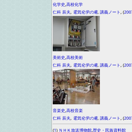
化学史
,
高校化学
仁科 辰夫
,
電気化学の庵
,
講義ノート
, (
200
美術史
,
高校美術
仁科 辰夫
,
電気化学の庵
,
講義ノート
, (
200
音楽史
,
高校音楽
仁科 辰夫
,
電気化学の庵
,
講義ノート
, (
200
(
1
)
ＮＨＫ放送博物館
,
歴史・民族資料館