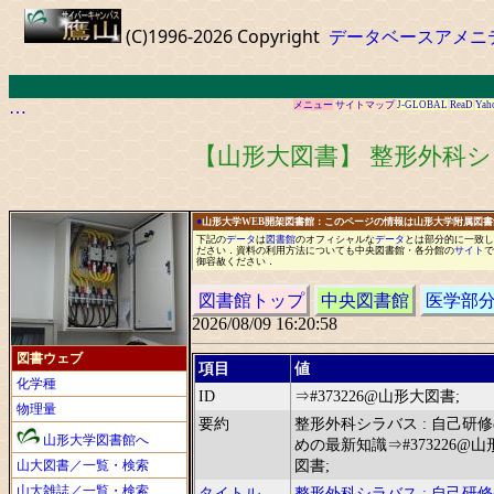
(C)1996-2026 Copyright
データベースアメニ
…
メニュー
サイトマップ
J-GLOBAL
ReaD
Yah
【山形大図書】 整形外科シ
●
山形大学WEB開架図書館：このページの情報は山形大学附属図
下記の
データ
は
図書館
の
オフィシャル
な
データ
と
は
部分的に
一
致し
ださい
．
資料の利用方法についても中央図書館
・
各分館の
サイト
で
御容赦ください
．
図書館トップ
中央図書館
医学部
2026/08/09 16:20:58
図書ウェブ
項目
値
化学種
ID
⇒#373226@山形大図書;
物理量
要約
整形外科シラバス : 自己研
山形大学図書館へ
めの最新知識⇒#373226@山
山大図書／一覧・検索
図書;
山大雑誌／一覧・検索
タイトル
整形外科シラバス : 自己研