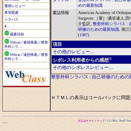
めの最新知識
書籍レビュー
希望図書
書誌情報
American Academy of Orthopae
Surgeons ［著］/廣谷速人,
シラバス
介監訳,
整形外科シラバス : 
●…
研修のための最新知識
, 南江
蔵書目録
(
1987
).
Webcat／書籍検索／整形
項目
外科シラ…
その他のレビュー…
Webcat／連想検索／整形
外科シラ…
※
シボレス利用者からの感想
…
その他のシボレスレビュー…
整形外科シラバス : 自己研修のため
ＨＴＭＬの表示はコールバックに問題
…
メニュー
サイトマップ
J-GLOBAL
ReaD
Yah