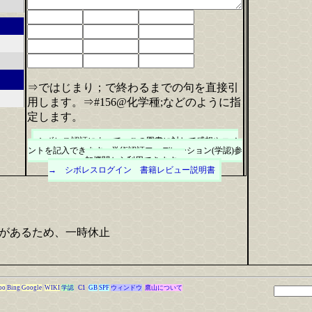
⇒ではじまり；で終わるまでの句を直接引
用します。⇒#156@化学種;などのように指
定します。
シボレス認証によって、この図書に対して感想やコメ
ントを記入できます。学術認証フェデレーション(学認)参
加機関から利用できます。
→ シボレスログイン
書籍レビュー説明書
があるため、一時休止
oo
Bing
Google
WIKI
学認
C1
GB
SPF
ウィンドウ
鷹山について