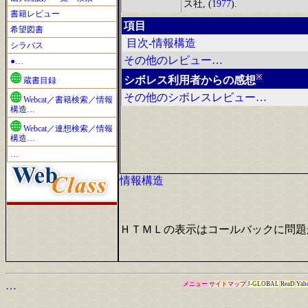
ス社, (
1977
).
書籍レビュー
項目
希望図書
目次-情報構造
シラバス
その他のレビュー…
●…
※
シボレス利用者からの感想
蔵書目録
その他のシボレスレビュー…
Webcat／書籍検索／情報
構造…
Webcat／連想検索／情報
構造…
…
情報構造
ＨＴＭＬの表示はコールバックに問題
…
メニュー
サイトマップ
J-GLOBAL
ReaD
Yah