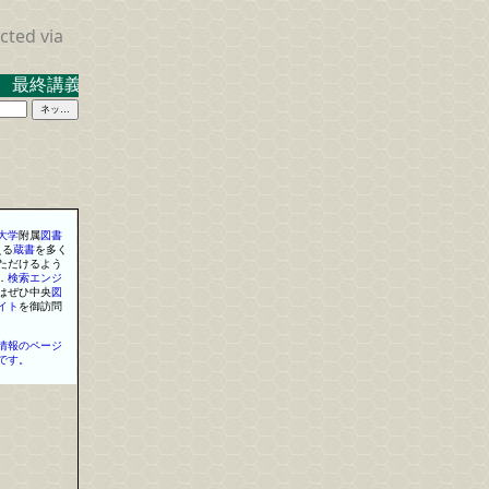
cted via
 最終講義 ２０２３．３．１７ 米沢キャンパス中示Ａ
大学
附属
図書
える
蔵書
を
多く
ただけるよう
．
検索
エンジ
はぜひ中央
図
イト
を
御訪問
情報のページ
です。