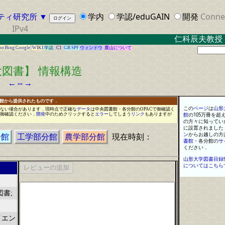
ティ研究所
▼
学内
学認/eduGAIN
開発
Conne
IPv4
仁科辰夫教授
oo
Bing
Google
WIKI
学認
C1
GB
SPF
ウィンドウ
鷹山について
図書】 情報構造
←
⇔
→
書館から提供されたものです．
この
ページ
は
山形
ない場合があります
．
現時点で正確な
データ
は
中央図書館
・
各分館のOPACで御確認く
御確認ください
．
開発
中のため
クリ
ッ
ク
すると
エラー
してしまう
リンク
もありますが
館
の
105
万
冊
を
超
の方々に知ってい
に設置されました
ン
からお越しの方
分館
工学部分館
農学部分館
現在時刻：
書館
・
各分館の
サ
ください
．
山形大学図書目録
についてはこちら
図書;
イエン