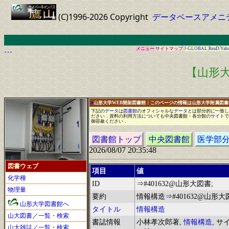
(C)1996-2026 Copyright
データベースアメニ
…
メニュー
サイトマップ
J-GLOBAL
ReaD
Yah
【山形大
●
山形大学WEB開架図書館：このページの情報は山形大学附属図
下記の
データ
は
図書館
の
オフィシャル
な
データ
と
は
部分的に
一
致し
ださい
．
資料の利用方法についても中央図書館
・
各分館の
サイト
で
御容赦ください
．
図書館トップ
中央図書館
医学部
2026/08/07 20:35:48
図書ウェブ
項目
値
化学種
ID
⇒#401632@山形大図書;
物理量
要約
情報構造⇒#401632@山形大
山形大学図書館へ
タイトル
情報構造
山大図書／一覧・検索
書誌情報
小林孝次郎著,
情報構造
, サ
山大雑誌／一覧・検索