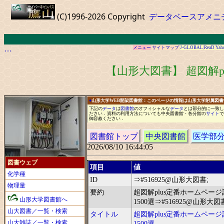
(C)1996-2026 Copyright
データベースアメニ
…
メニュー
サイトマップ
J-GLOBAL
ReaD
Yah
【山形大図書】 超図解p
●
山形大学WEB開架図書館：このページの情報は山形大学附属図
下記の
データ
は
図書館
の
オフィシャル
な
データ
と
は
部分的に
一
致し
ださい
．
資料の利用方法についても中央図書館
・
各分館の
サイト
で
御容赦ください
．
図書館トップ
中央図書館
医学部
2026/08/10 16:44:05
図書ウェブ
項目
値
化学種
ID
⇒#516925@山形大図書;
物理量
要約
超図解plus定番ホームページ
山形大学図書館へ
1500選⇒#516925@山形大図
山大図書／一覧・検索
タイトル
超図解plus定番ホームページ
山大雑誌／一覧・検索
1500選