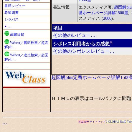
書籍レビュー
書誌情報
エクスメディア著,
超図解plu
希望図書
番ホームページ詳解1500選
,
スメディア, (
2000
).
シラバス
●…
項目
蔵書目録
その他のレビュー…
※
Webcat／書籍検索／超図
シボレス利用者からの感想
解plu…
その他のシボレスレビュー…
Webcat／連想検索／超図
解plu…
…
超図解plus定番ホームページ詳解1500
ＨＴＭＬの表示はコールバックに問題
…
メニュー
サイトマップ
J-GLOBAL
ReaD
Yah