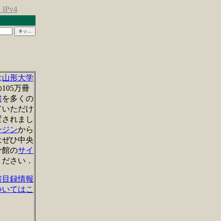
a IPv4
は
山形大学
の
105
万
冊
書
を
多くの
ていただけ
置されまし
ンジン
から
はぜひ中央
分館の
サイ
ください
．
書目録情報
ついてはこ