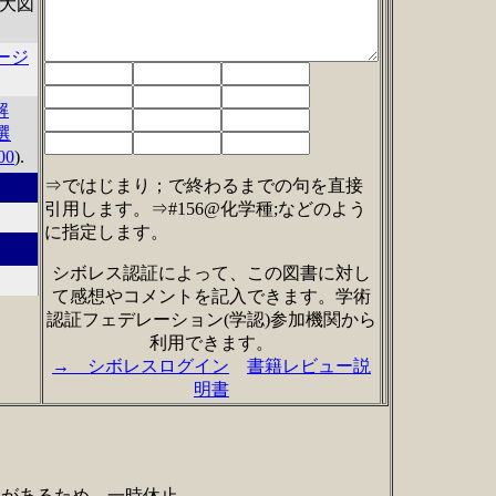
形大図
ージ
解
選
00
).
⇒ではじまり；で終わるまでの句を直接
引用します。⇒#156@化学種;などのよう
に指定します。
シボレス認証によって、この図書に対し
て感想やコメントを記入できます。学術
認証フェデレーション(学認)参加機関から
利用できます。
→ シボレスログイン
書籍レビュー説
明書
題があるため、一時休止