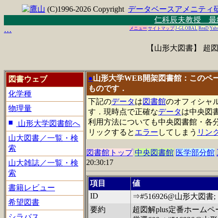
(C)1996-2026 Copyright
データベースアメニティ
仁科辰夫教授 最
…
メニュー
サイトマップ
J-GLOBAL
ReaD
Yah
【山形大図書】 超図解
●
山形大学WEB開架図書館：このペ
図書ウェブ
ものです．
化学種
下記の
データ
は
図書館
の
オフィシャ
物理量
す
．
現時点で正確な
データ
は
中央図
利用方法についても中央図書館
・
各
山形大学図書館へ
リ
ッ
ク
すると
エラー
してしまう
リン
山大図書／一覧・検
索
図書館トップ
中央図書館
医学部分館
20:30:17
山大雑誌／一覧・検
索
項目
値
書籍レビュー
ID
⇒#516926@山形大図書;
希望図書
要約
超図解plus定番ホームペ
シラバス