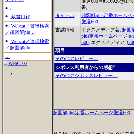
厳選600⇒#516926@山
書;
●…
タイトル
超図解plus定番ホームペ
蔵書目録
厳選600
Webcat／書籍検索
書誌情報
エクスメディア著,
超図
／超図解plu…
plus定番ホームページ厳
Webcat／連想検索
600
, エクスメディア, (
20
／超図解plu…
項目
…
その他のレビュー…
※
シボレス利用者からの感想
その他のシボレスレビュー…
超図解plus定番ホームページ厳選600
ＨＴＭＬの表示はコールバックに問