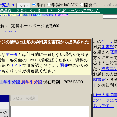
研究所
▼
学内
学認/eduGAIN
開発
Connected vi
終講義 ２０２３．３．１７ 米沢キャンパス中示Ａ
oo
Bing
Google
WIKI
学認
C1
GB
SPF
ウィンドウ
鷹山について
plus定番ホームページ厳選600
←
⇔
→
この
ページ
ージの情報は山形大学附属図書館から提供された
附属
図書館
を
超える
蔵
ル
な
データ
と
は
部分的に
一
致しない場合がありま
方々に知っ
書館
・
各分館のOPACで御確認ください
．
資料の
るように設
分館の
サイト
で御確認ください
．
開発
中のため
ク
た
．
検索
エ
ク
もありますが御容赦ください
．
お越しの方
図書館
・
各
工学部分館
農学部分館
現在時刻：2026/08/09
ト
を
御訪問
山形大学図
のページに
ちらです。
ージ