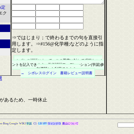
s定
 エク
⇒ではじまり；で終わるまでの句を直接引
用します。⇒#156@化学種;などのように指
定します。
シボレス認証によって、この図書に対して感想やコメ
ントを記入できます。学術認証フェデレーション(学認)参
加機関から利用できます。
→ シボレスログイン
書籍レビュー説明書
選
があるため、一時休止
oo
Bing
Google
WIKI
学認
C1
GB
SPF
ウィンドウ
鷹山について