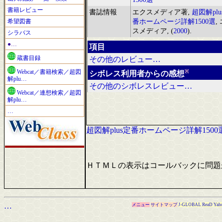
書籍レビュー
書誌情報
エクスメディア著,
超図解plu
希望図書
番ホームページ詳解1500選
,
スメディア, (
2000
).
シラバス
●…
項目
蔵書目録
その他のレビュー…
※
Webcat／書籍検索／超図
シボレス利用者からの感想
解plu…
その他のシボレスレビュー…
Webcat／連想検索／超図
解plu…
…
超図解plus定番ホームページ詳解1500
ＨＴＭＬの表示はコールバックに問題
…
メニュー
サイトマップ
J-GLOBAL
ReaD
Yah