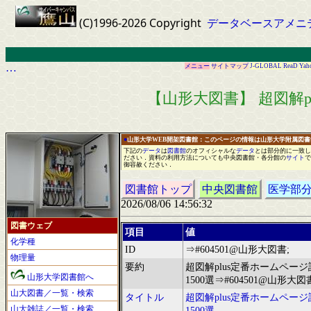
(C)1996-2026 Copyright
データベースアメニ
…
メニュー
サイトマップ
J-GLOBAL
ReaD
Yah
【山形大図書】 超図解p
●
山形大学WEB開架図書館：このページの情報は山形大学附属図
下記の
データ
は
図書館
の
オフィシャル
な
データ
と
は
部分的に
一
致し
ださい
．
資料の利用方法についても中央図書館
・
各分館の
サイト
で
御容赦ください
．
図書館トップ
中央図書館
医学部
2026/08/06 14:56:32
図書ウェブ
項目
値
化学種
ID
⇒#604501@山形大図書;
物理量
要約
超図解plus定番ホームページ
山形大学図書館へ
1500選⇒#604501@山形大図
山大図書／一覧・検索
タイトル
超図解plus定番ホームページ
山大雑誌／一覧・検索
1500選