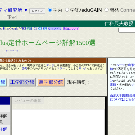
ティ研究所
▼
学内
学認/eduGAIN
開発
Conne
IPv4
仁科辰夫教授
oo
Bing
Google
WIKI
学認
C1
GB
SPF
ウィンドウ
鷹山について
lus定番ホームページ詳解1500選
←
⇔
→
書館から提供されたものです．
この
ページ
は
山形
ない場合があります
．
現時点で正確な
データ
は
中央図書館
・
各分館のOPACで御確認く
御確認ください
．
開発
中のため
クリ
ッ
ク
すると
エラー
してしまう
リンク
もありますが
館
の
105
万
冊
を
超
の方々に知ってい
に設置されました
ン
からお越しの方
分館
工学部分館
農学部分館
現在時刻：
書館
・
各分館の
サ
ください
．
山形大学図書目録
についてはこちら
詳解
書;
詳解