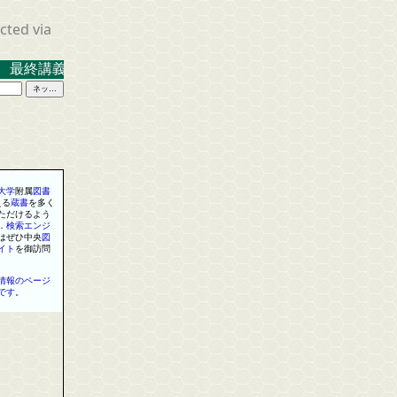
cted via
 最終講義 ２０２３．３．１７ 米沢キャンパス中示Ａ
大学
附属
図書
える
蔵書
を
多く
ただけるよう
．
検索
エンジ
はぜひ中央
図
イト
を
御訪問
情報のページ
です。