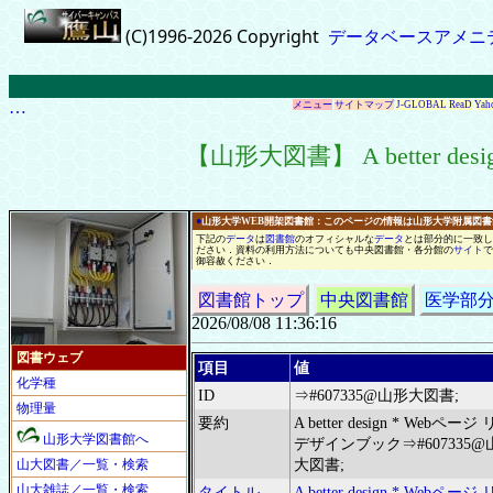
(C)1996-2026 Copyright
データベースアメニ
…
メニュー
サイトマップ
J-GLOBAL
ReaD
Yah
【山形大図書】 A better d
●
山形大学WEB開架図書館：このページの情報は山形大学附属図
下記の
データ
は
図書館
の
オフィシャル
な
データ
と
は
部分的に
一
致し
ださい
．
資料の利用方法についても中央図書館
・
各分館の
サイト
で
御容赦ください
．
図書館トップ
中央図書館
医学部
2026/08/08 11:36:16
図書ウェブ
項目
値
化学種
ID
⇒#607335@山形大図書;
物理量
要約
A better design * Webページ
山形大学図書館へ
デザインブック⇒#607335@
山大図書／一覧・検索
大図書;
山大雑誌／一覧・検索
タイトル
A better design * Webページ