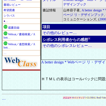
デザインブック
書籍レビュー
希望図書
書誌情報
山本容子著,
A better design *
ページ リ・デザインブック
,
シラバス
コミュニケーションズ, (
2000
●…
項目
蔵書目録
その他のレビュー…
Webcat／書籍検索／A
bett…
※
シボレス利用者からの感想
Webcat／連想検索／A
その他のシボレスレビュー…
bett…
…
A better design * Webページ リ・
ＨＴＭＬの表示はコールバックに問題
…
メニュー
サイトマップ
J-GLOBAL
ReaD
Yah