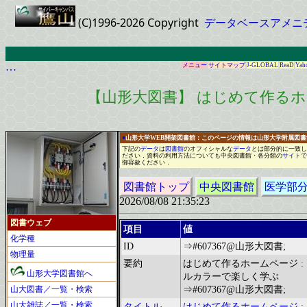
(C)1996-2026 Copyright
データベースアメニ
…
メニュー
サイトマップ
J-GLOBAL
ReaD
Yah
【山形大図書】 はじめて作るホ
●
山形大学WEB開架図書館：このページの情報は山形大学附属図
下記の
データ
は
図書館
の
オフィシャル
な
データ
と
は
部分的に
一
致し
ださい
．
資料の利用方法についても中央図書館
・
各分館の
サイト
で
御容赦ください
．
図書館トップ
中央図書館
医学部
2026/08/08 21:35:23
図書ウェブ
項目
値
化学種
ID
⇒#607367@山形大図書;
物理量
要約
はじめて作るホームページ :
山形大学図書館へ
ルカラーで楽しく学ぶ
山大図書／一覧・検索
⇒#607367@山形大図書;
山大雑誌／一覧・検索
タイトル
はじめて作るホームページ :