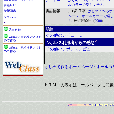
ルカラーで楽しく学ぶ
書籍レビュー
希望図書
書誌情報
川名和子著,
はじめて作るホ
ページ : オールカラーで楽
シラバス
ぶ
, 技術評論社, (
2000
).
●…
項目
蔵書目録
その他のレビュー…
Webcat／書籍検索／はじ
めて作る…
※
シボレス利用者からの感想
Webcat／連想検索／はじ
その他のシボレスレビュー…
めて作る…
…
はじめて作るホームページ : オール
ＨＴＭＬの表示はコールバックに問題
…
メニュー
サイトマップ
J-GLOBAL
ReaD
Yah