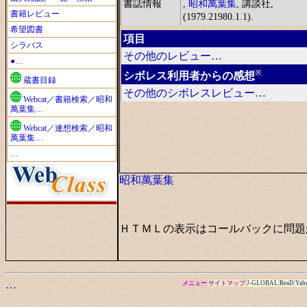
書誌情報
,
昭和萬葉集
, 講談社,
書籍レビュー
(1979.21980.1.1).
希望図書
項目
シラバス
その他のレビュー…
●…
※
シボレス利用者からの感想
蔵書目録
その他のシボレスレビュー…
Webcat／書籍検索／昭和
萬葉集…
Webcat／連想検索／昭和
萬葉集…
…
昭和萬葉集
ＨＴＭＬの表示はコールバックに問題
…
メニュー
サイトマップ
J-GLOBAL
ReaD
Yah