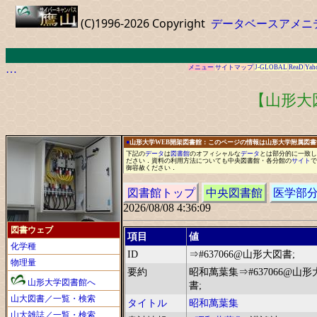
(C)1996-2026 Copyright
データベースアメニ
…
メニュー
サイトマップ
J-GLOBAL
ReaD
Yah
【山形大
●
山形大学WEB開架図書館：このページの情報は山形大学附属図
下記の
データ
は
図書館
の
オフィシャル
な
データ
と
は
部分的に
一
致し
ださい
．
資料の利用方法についても中央図書館
・
各分館の
サイト
で
御容赦ください
．
図書館トップ
中央図書館
医学部
2026/08/08 4:36:09
図書ウェブ
項目
値
化学種
ID
⇒#637066@山形大図書;
物理量
要約
昭和萬葉集⇒#637066@山形
山形大学図書館へ
書;
山大図書／一覧・検索
タイトル
昭和萬葉集
山大雑誌／一覧・検索