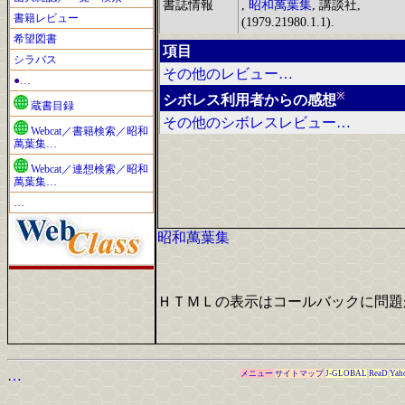
書誌情報
,
昭和萬葉集
, 講談社,
書籍レビュー
(1979.21980.1.1).
希望図書
項目
シラバス
その他のレビュー…
●…
※
シボレス利用者からの感想
蔵書目録
その他のシボレスレビュー…
Webcat／書籍検索／昭和
萬葉集…
Webcat／連想検索／昭和
萬葉集…
…
昭和萬葉集
ＨＴＭＬの表示はコールバックに問題
…
メニュー
サイトマップ
J-GLOBAL
ReaD
Yah