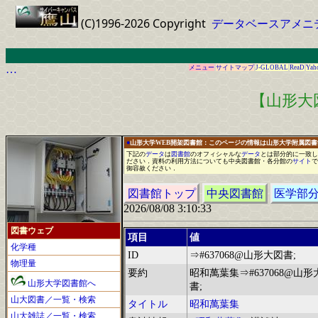
(C)1996-2026 Copyright
データベースアメニ
…
メニュー
サイトマップ
J-GLOBAL
ReaD
Yah
【山形大
●
山形大学WEB開架図書館：このページの情報は山形大学附属図
下記の
データ
は
図書館
の
オフィシャル
な
データ
と
は
部分的に
一
致し
ださい
．
資料の利用方法についても中央図書館
・
各分館の
サイト
で
御容赦ください
．
図書館トップ
中央図書館
医学部
2026/08/08 3:10:33
図書ウェブ
項目
値
化学種
ID
⇒#637068@山形大図書;
物理量
要約
昭和萬葉集⇒#637068@山形
山形大学図書館へ
書;
山大図書／一覧・検索
タイトル
昭和萬葉集
山大雑誌／一覧・検索