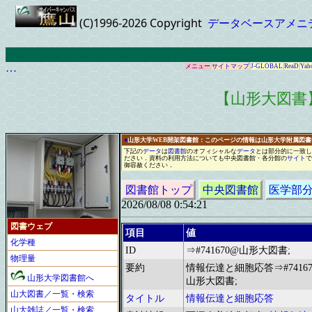
(C)1996-2026 Copyright
データベースアメニ
…
メニュー
サイトマップ
J-GLOBAL
ReaD
Yah
【山形大図書
●
山形大学WEB開架図書館：このページの情報は山形大学附属図
下記の
データ
は
図書館
の
オフィシャル
な
データ
と
は
部分的に
一
致し
ださい
．
資料の利用方法についても中央図書館
・
各分館の
サイト
で
御容赦ください
．
図書館トップ
中央図書館
医学部
2026/08/08 0:54:21
図書ウェブ
項目
値
化学種
ID
⇒#741670@山形大図書;
物理量
要約
情報伝達と細胞応答⇒#74167
山形大学図書館へ
山形大図書;
山大図書／一覧・検索
タイトル
情報伝達と細胞応答
山大雑誌／一覧・検索