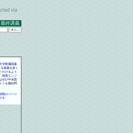
cted via
最終講義 ２０２３．３．１７ 米沢キャンパス中示Ａ
大学
附属
図書
える
蔵書
を
多く
ただけるよう
．
検索
エンジ
はぜひ中央
図
イト
を
御訪問
情報のページ
です。