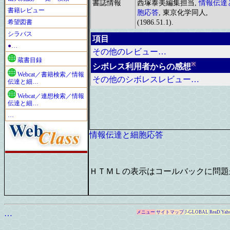
書誌情報
西塚泰美編集担当,
情報伝達
書籍レビュー
胞応答
, 東京化学同人,
希望図書
(1986.51.1).
シラバス
項目
●…
その他のレビュー…
蔵書目録
※
シボレス利用者からの感想
Webcat／書籍検索／情報
その他のシボレスレビュー…
伝達と細…
Webcat／連想検索／情報
伝達と細…
…
情報伝達と細胞応答
ＨＴＭＬの表示はコールバックに問題
…
メニュー
サイトマップ
J-GLOBAL
ReaD
Yah