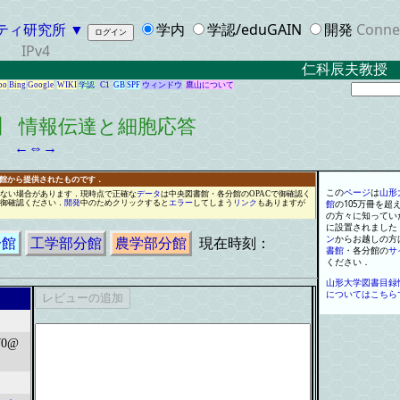
ティ研究所
▼
学内
学認/eduGAIN
開発
Conne
IPv4
仁科辰夫教授 
oo
Bing
Google
WIKI
学認
C1
GB
SPF
ウィンドウ
鷹山について
】 情報伝達と細胞応答
←
⇔
→
書館から提供されたものです．
この
ページ
は
山形
ない場合があります
．
現時点で正確な
データ
は
中央図書館
・
各分館のOPACで御確認く
御確認ください
．
開発
中のため
クリ
ッ
ク
すると
エラー
してしまう
リンク
もありますが
館
の
105
万
冊
を
超
の方々に知ってい
に設置されました
ン
からお越しの方
分館
工学部分館
農学部分館
現在時刻：
書館
・
各分館の
サ
ください
．
山形大学図書目録
についてはこちら
0@