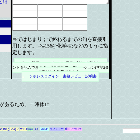
と細
⇒ではじまり；で終わるまでの句を直接引
用します。⇒#156@化学種;などのように指
定します。
シボレス認証によって、この図書に対して感想やコメ
ントを記入できます。学術認証フェデレーション(学認)参
加機関から利用できます。
→ シボレスログイン
書籍レビュー説明書
があるため、一時休止
oo
Bing
Google
WIKI
学認
C1
GB
SPF
ウィンドウ
鷹山について