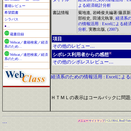
よる経済統計分析
書籍レビュー
希望図書
書誌情報
菊地進, 岩崎俊夫編著/藤原新,
部桂史, 田浦元執筆,
経済系
シラバス
の情報活用 : Excelによる経
●…
分析
, 実教出版, (
2007
).
蔵書目録
項目
Webcat／書籍検索／経済
その他のレビュー…
系のため…
※
シボレス利用者からの感想
Webcat／連想検索／経済
系のため…
その他のシボレスレビュー…
…
経済系のための情報活用 : Excelに
ＨＴＭＬの表示はコールバックに問題
…
メニュー
サイトマップ
J-GLOBAL
ReaD
Yah