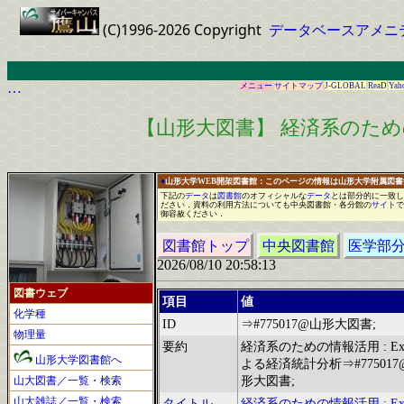
(C)1996-2026 Copyright
データベースアメニ
…
メニュー
サイトマップ
J-GLOBAL
ReaD
Yah
【山形大図書】 経済系のための
●
山形大学WEB開架図書館：このページの情報は山形大学附属図
下記の
データ
は
図書館
の
オフィシャル
な
データ
と
は
部分的に
一
致し
ださい
．
資料の利用方法についても中央図書館
・
各分館の
サイト
で
御容赦ください
．
図書館トップ
中央図書館
医学部
2026/08/10 20:58:13
図書ウェブ
項目
値
化学種
ID
⇒#775017@山形大図書;
物理量
要約
経済系のための情報活用 : Exc
山形大学図書館へ
よる経済統計分析⇒#775017
山大図書／一覧・検索
形大図書;
山大雑誌／一覧・検索
タイトル
経済系のための情報活用 : Exc