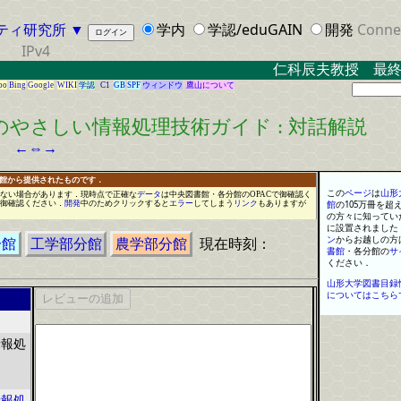
ティ研究所
▼
学内
学認/eduGAIN
開発
Conne
IPv4
仁科辰夫教授 最終
oo
Bing
Google
WIKI
学認
C1
GB
SPF
ウィンドウ
鷹山について
やさしい情報処理技術ガイド : 対話解説
←
⇔
→
書館から提供されたものです．
この
ページ
は
山形
ない場合があります
．
現時点で正確な
データ
は
中央図書館
・
各分館のOPACで御確認く
御確認ください
．
開発
中のため
クリ
ッ
ク
すると
エラー
してしまう
リンク
もありますが
館
の
105
万
冊
を
超
の方々に知ってい
に設置されました
ン
からお越しの方
分館
工学部分館
農学部分館
現在時刻：
書館
・
各分館の
サ
ください
．
山形大学図書目録
についてはこちら
情報処
情報処