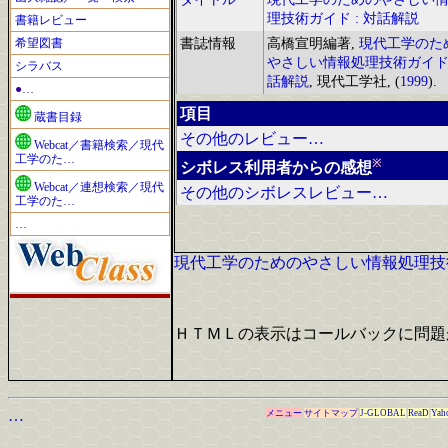
理技術ガイド : 対話解説
書籍レビュー
希望図書
書誌情報
高橋宣明編著,
現代工学のた
やさしい情報処理技術ガイド 
シラバス
話解説
, 現代工学社, (
1999
).
●…
項目
蔵書目録
その他のレビュー…
Webcat／書籍検索／現代
工学のた…
※
シボレス利用者からの感想
Webcat／連想検索／現代
その他のシボレスレビュー…
工学のた…
…
現代工学のためのやさしい情報処理技術
ＨＴＭＬの表示はコールバックに問題
…
メニュー
サイトマップ
J-GLOBAL
ReaD
Yah