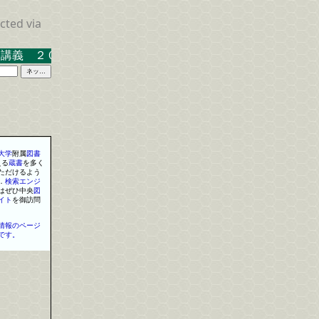
cted via
講義 ２０２３．３．１７ 米沢キャンパス中示Ａ
大学
附属
図書
える
蔵書
を
多く
ただけるよう
．
検索
エンジ
はぜひ中央
図
イト
を
御訪問
情報のページ
です。