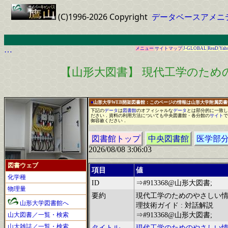
(C)1996-2026 Copyright
データベースアメニ
…
メニュー
サイトマップ
J-GLOBAL
ReaD
Yah
【山形大図書】 現代工学のための
●
山形大学WEB開架図書館：このページの情報は山形大学附属図
下記の
データ
は
図書館
の
オフィシャル
な
データ
と
は
部分的に
一
致し
ださい
．
資料の利用方法についても中央図書館
・
各分館の
サイト
で
御容赦ください
．
図書館トップ
中央図書館
医学部
2026/08/08 3:06:03
図書ウェブ
項目
値
化学種
ID
⇒#913368@山形大図書;
物理量
要約
現代工学のためのやさしい
山形大学図書館へ
理技術ガイド : 対話解説
山大図書／一覧・検索
⇒#913368@山形大図書;
山大雑誌／一覧・検索
タイトル
現代工学のためのやさしい