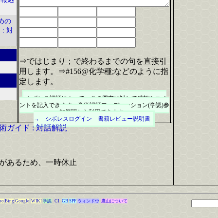
めの
: 対
⇒ではじまり；で終わるまでの句を直接引
用します。⇒#156@化学種;などのように指
定します。
シボレス認証によって、この図書に対して感想やコメ
ントを記入できます。学術認証フェデレーション(学認)参
加機関から利用できます。
→ シボレスログイン
書籍レビュー説明書
ガイド : 対話解説
があるため、一時休止
oo
Bing
Google
WIKI
学認
C1
GB
SPF
ウィンドウ
鷹山について