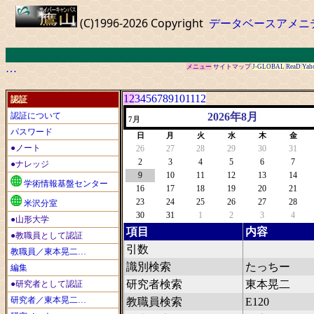
(C)1996-2026 Copyright
データベースアメニ
…
メニュー
サイトマップ
J-GLOBAL
ReaD
Yah
1
2
3
4
5
6
7
8
9
10
11
12
認証
認証について
2026年8月
7月
パスワード
日
月
火
水
木
金
●ノート
26
27
28
29
30
31
2
3
4
5
6
7
●ナレッジ
9
10
11
12
13
14
学術情報基盤センター
16
17
18
19
20
21
23
24
25
26
27
28
米沢分室
30
31
1
2
3
4
●山形大学
項目
内容
●教職員として認証
引数
教職員／東本晃二…
識別検索
たっちー
編集
研究者検索
東本晃二
●研究者として認証
研究者／東本晃二…
教職員検索
E120