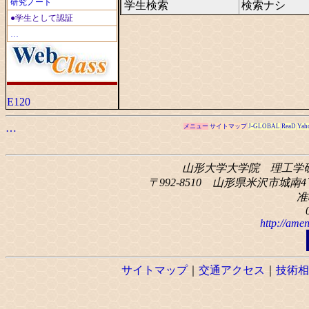
研究ノート
学生検索
検索ナシ
●学生として認証
…
E120
…
メニュー
サイトマップ
J-GLOBAL
ReaD
Yah
山形大学大学院 理工学
〒992-8510 山形県米沢市城南4丁
准
http://amen
サイトマップ
｜
交通アクセス
｜
技術相