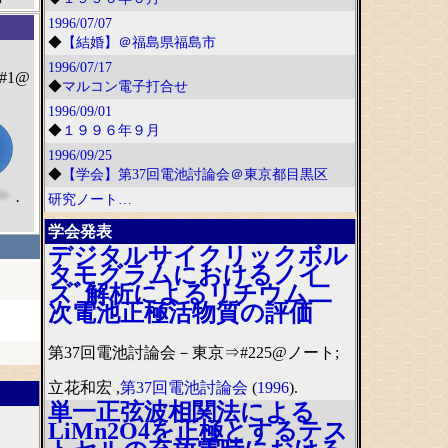
1996/07/07
◆
【結婚】＠福島県福島市
1996/07/17
#1@
◆
マルコン電子打合せ
1996/09/01
◆
１９９６年９月
1996/09/25
◆
【学会】第37回電池討論会＠東京都目黒区
·
研究ノート…
学会発表
デジタルサイクリックボル
タモグラムにおけるノイ
ズﾞ解析によるリチウム二
次電池正極活物質の評価
第37回電池討論会－東京⇒#225@ノート;
立花和宏 ,
第37回電池討論会
(
1996
).
単一正弦波相関法による
LiMn2O4を正極とするテス