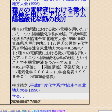
地方大会
(
1996
).
種々の電解液における微小
電極を用いたアルミニウム
陽極酸化挙動の検討
種々の電解液における微小電極を用いたア
ルミニウム陽極酸化挙動の検討 平成8年度
化学系7学協連合東北地方大会 1996/10/02
青森県八戸市内丸1-1-1八戸氏公民館 ●化学
系９学協会連合東北地方大会⇒#158@ノー
ト; 種々の電解液における微小電極を用い
たアルミニウム陽極酸化挙動の検討という
ことで有機電解液をつかってみました
⇒#51@卒論;。 【関連講義】卒業研究（Ｃ
１-電気化学２００４～）,学会発表１９９
６＠Ｃ１⇒#3036@講義;
根兵靖之 ,
平成8年度化学系7学協連合東北
地方大会
(
1996
).
学会…
2026/08/07 7:58:21
oo
Bing
Google
WIKI
学認
C1
GB
SPF
ウィンドウ
鷹山について