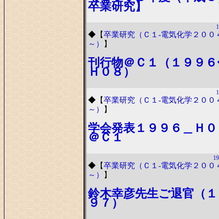
卒業研究】
1
◆
【
卒業研究（Ｃ１-電気化学２００
～）
】
刊行物＠Ｃ１（１９９６
Ｈ０８）
1
◆
【
卒業研究（Ｃ１-電気化学２００
～）
】
学会発表１９９６＿Ｈ０
＠Ｃ１
19
◆
【
卒業研究（Ｃ１-電気化学２００
～）
】
鈴木幸彦先生ご退官（１
９７）