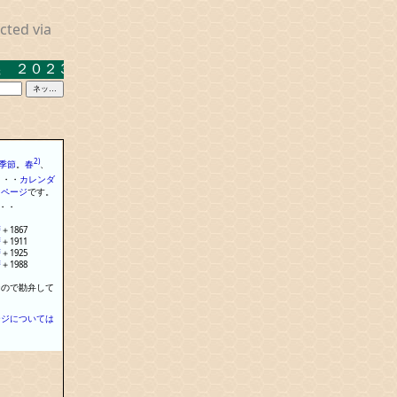
cted via
０２３．３．１７ 米沢キャンパス中示Ａ
2)
季節
。
春
、
・
・
・
カレンダ
る
ページ
で
す
。
・
・
暦
＋
1867
暦
＋
1911
暦
＋
1925
暦
＋
1988
なので勘弁して
ージについては