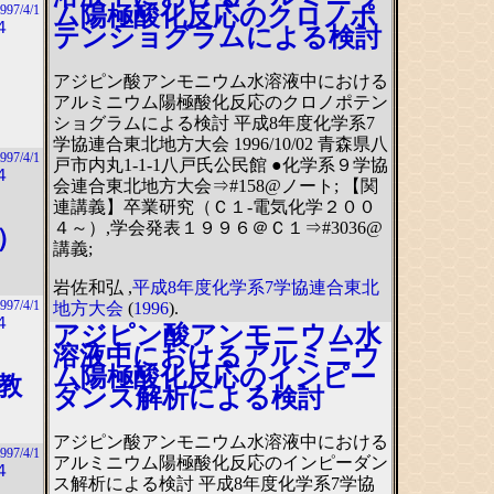
ム陽極酸化反応のクロノポ
997/4/1
４
テンショグラムによる検討
アジピン酸アンモニウム水溶液中における
アルミニウム陽極酸化反応のクロノポテン
ショグラムによる検討 平成8年度化学系7
学協連合東北地方大会 1996/10/02 青森県八
997/4/1
戸市内丸1-1-1八戸氏公民館 ●化学系９学協
４
会連合東北地方大会⇒#158@ノート; 【関
連講義】卒業研究（Ｃ１-電気化学２００
４～）,学会発表１９９６＠Ｃ１⇒#3036@
）
講義;
岩佐和弘 ,
平成8年度化学系7学協連合東北
997/4/1
地方大会
(
1996
).
４
アジピン酸アンモニウム水
溶液中におけるアルミニウ
ム陽極酸化反応のインピー
教
ダンス解析による検討
アジピン酸アンモニウム水溶液中における
997/4/1
アルミニウム陽極酸化反応のインピーダン
４
ス解析による検討 平成8年度化学系7学協