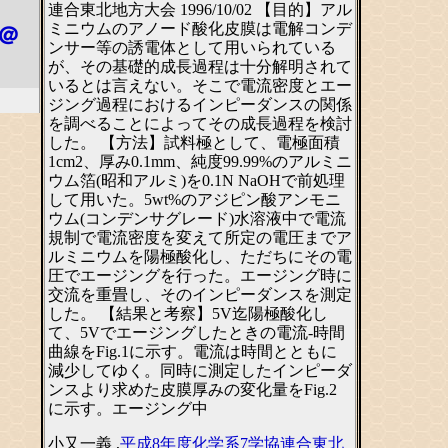
連合東北地方大会 1996/10/02 【目的】アル
ミニウムのアノード酸化皮膜は電解コンデ
＠
ンサー等の誘電体として用いられている
が、その基礎的成長過程は十分解明されて
いるとは言えない。そこで電流密度とエー
ジング過程におけるインピーダンスの関係
を調べることによってその成長過程を検討
した。 【方法】試料極として、電極面積
1cm2、厚み0.1mm、純度99.99%のアルミニ
ウム箔(昭和アルミ)を0.1N NaOHで前処理
して用いた。5wt%のアジピン酸アンモニ
ウム(コンデンサグレード)水溶液中で電流
規制で電流密度を変えて所定の電圧までア
ルミニウムを陽極酸化し、ただちにその電
圧でエージングを行った。エージング時に
交流を重畳し、そのインピーダンスを測定
した。 【結果と考察】5V迄陽極酸化し
て、5Vでエージングしたときの電流-時間
曲線をFig.1に示す。電流は時間とともに
減少してゆく。同時に測定したインピーダ
ンスより求めた皮膜厚みの変化量をFig.2
に示す。エージング中
小又一義 ,
平成8年度化学系7学協連合東北