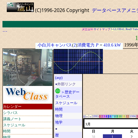
(C)1996-2026 Copyright
データベースアメニ
…
メニュー
サイトマップ
J-GLOBAL
ReaD
Yah
1
1996
小白川キャンパス
(
2
)
消費電力
P
=
410.6 kW
(asp)
●外部リンク
＞歴史デー
タベース
スケジュール
カレンダー
時間
シラバス
物理
□
←
→
1995
1
2
3
4
5
6
7
8
9
10
11
12
1996
1
講義ノート
地学
スケジュール
3月
●
時間
日
月
火
暦
物理
31
1
2