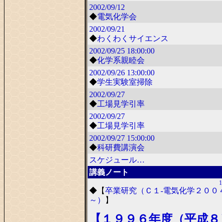
2002/09/12
◆
電気化学会
2002/09/21
◆
わくわくサイエンス
2002/09/25
18:00:00
◆
化学系親睦会
2002/09/26
13:00:00
◆
学生実験室掃除
2002/09/27
◆
工場見学引率
2002/09/27
◆
工場見学引率
2002/09/27
15:00:00
◆
科研費講演会
スケジュール…
講義ノート
1
◆
【
卒業研究（Ｃ１-電気化学２００
～）
】
【１９９６年度（平成８