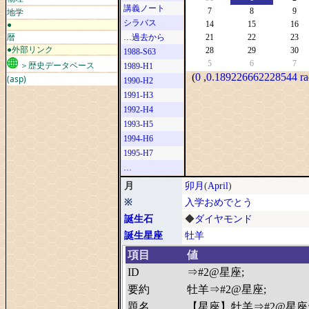
講義ノート
地学
7
8
9
シラバス
●
14
15
16
暦
…過去から
21
22
23
●外部リンク
28
29
30
1988-S63
5
6
7
＞歴史データベース
1989-H1
(
0
,
0.189226662228544 ra
(asp)
1990-H2
1991-H3
1992-H4
1993-H5
1994-H6
1995-H7
…
月
卯月
(
April
)
※
入学おめでとう
誕生石
◆
ダイヤモンド
誕生星座
牡羊
項目
値
ID
⇒#2@星座;
要約
牡羊⇒#2@星座;
題名
【星座】牡羊⇒#2@星座