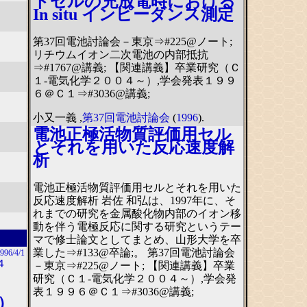
トセルの充放電時における
In situ インピーダンス測定
第37回電池討論会－東京⇒#225@ノート;
リチウムイオン二次電池の内部抵抗
⇒#1767@講義; 【関連講義】卒業研究（Ｃ
１-電気化学２００４～）,学会発表１９９
６＠Ｃ１⇒#3036@講義;
小又一義 ,
第37回電池討論会
(
1996
).
電池正極活物質評価用セル
とそれを用いた反応速度解
析
電池正極活物質評価用セルとそれを用いた
反応速度解析 岩佐 和弘は、1997年に、そ
れまでの研究を金属酸化物内部のイオン移
動を伴う電極反応に関する研究というテー
マで修士論文としてまとめ、山形大学を卒
業した⇒#133@卒論;。 第37回電池討論会
996/4/1
４
－東京⇒#225@ノート; 【関連講義】卒業
研究（Ｃ１-電気化学２００４～）,学会発
表１９９６＠Ｃ１⇒#3036@講義;
）