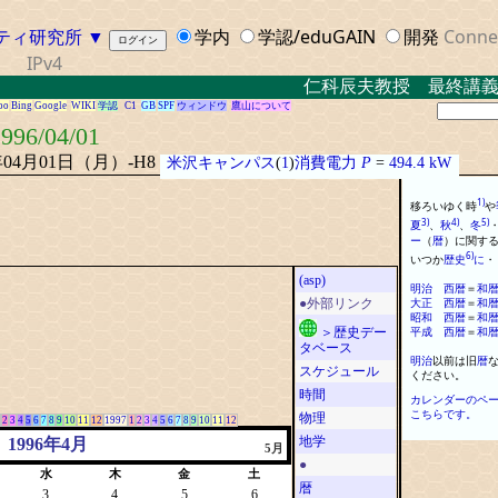
ティ研究所
▼
学内
学認/eduGAIN
開発
Conne
IPv4
仁科辰夫教授 最終講義 ２
oo
Bing
Google
WIKI
学認
C1
GB
SPF
ウィンドウ
鷹山について
996/04/01
年04月01日（月）-H8
米沢キャンパス
(
1
)
消費電力
P
=
494.4 kW
1)
移ろいゆく時
や
3)
4)
5)
夏
、
秋
、
冬
ー
（
暦
）
に
関す
6)
いつか
歴史
に
・
(asp)
明治
西
暦
＝
和
大正
西
暦
＝
和
●外部リンク
昭和
西
暦
＝
和
平成
西
暦
＝
和
＞歴史デー
タベース
明治
以前は旧
暦
スケジュール
ください
。
時間
カレンダーのペ
こちらです。
物理
2
3
4
5
6
7
8
9
10
11
12
1997
1
2
3
4
5
6
7
8
9
10
11
12
地学
1996年4月
5月
●
水
木
金
土
暦
3
4
5
6