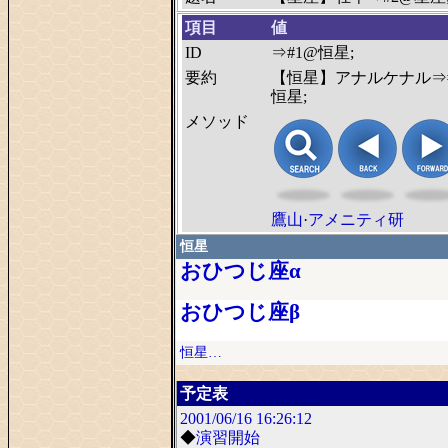
項目
値
ID
⇒#1@恒星;
要約
【恒星】アナルケナル⇒
恒星;
メソッド
鷹山
·
アメニティ研
恒星
おひつじ座α
おひつじ座β
恒星…
予定表
2001/06/16
16:26:12
◆
演習開始