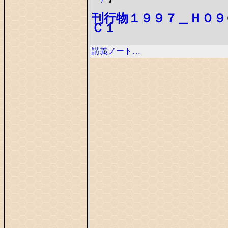
刊行物１９９７＿Ｈ０９
Ｃ１
講義ノート…