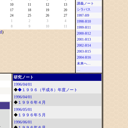
講義ノート
10
11
12
13
シラバス
17
18
19
20
24
25
26
27
1997-H9
1
2
3
4
1998-H10
8
9
10
11
1999-H11
d
)
2000-H12
2001-H13
2002-H14
2003-H15
2004-H16
未来へ…
…
研究ノート
1996/04/01
◆
◆１９９６（平成８）年度ノート
1996/04/01
◆
１９９６年４月
1996/05/01
◆
１９９６年５月
1996/06/01
;
◆
１９９６年６月