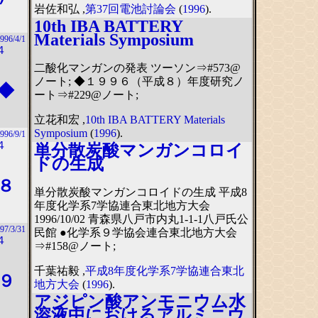
岩佐和弘 ,
第37回電池討論会
(
1996
).
10th IBA BATTERY
Materials Symposium
996/4/1
４
二酸化マンガンの発表 ツーソン⇒#573@
ノート; ◆１９９６（平成８）年度研究ノ
◆
ート⇒#229@ノート;
立花和宏 ,
10th IBA BATTERY Materials
Symposium
(
1996
).
996/9/1
４
単分散炭酸マンガンコロイ
ドの生成
８
単分散炭酸マンガンコロイドの生成 平成8
年度化学系7学協連合東北地方大会
1996/10/02 青森県八戸市内丸1-1-1八戸氏公
97/3/31
民館 ●化学系９学協会連合東北地方大会
４
⇒#158@ノート;
千葉祐毅 ,
平成8年度化学系7学協連合東北
９
地方大会
(
1996
).
アジピン酸アンモニウム水
溶液中におけるアルミニウ