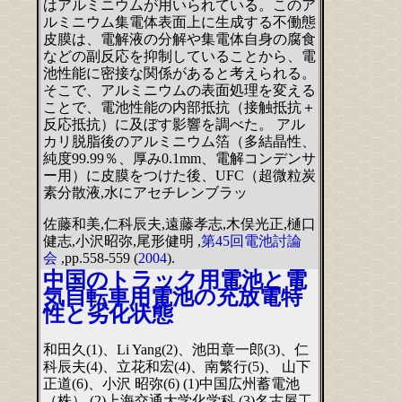
はアルミニウムが用いられている。このア
ルミニウム集電体表面上に生成する不働態
皮膜は、電解液の分解や集電体自身の腐食
などの副反応を抑制していることから、電
池性能に密接な関係があると考えられる。
そこで、アルミニウムの表面処理を変える
ことで、電池性能の内部抵抗（接触抵抗＋
反応抵抗）に及ぼす影響を調べた。 アル
カリ脱脂後のアルミニウム箔（多結晶性、
純度99.99％、厚み0.1mm、電解コンデンサ
ー用）に皮膜をつけた後、UFC（超微粒炭
素分散液,水にアセチレンブラッ
佐藤和美,仁科辰夫,遠藤孝志,木俣光正,樋口
健志,小沢昭弥,尾形健明 ,
第45回電池討論
会
,pp.558-559 (
2004
).
中国のトラック用電池と電
気自転車用電池の充放電特
性と劣化状態
和田久(1)、Li Yang(2)、池田章一郎(3)、仁
科辰夫(4)、立花和宏(4)、南繁行(5)、 山下
正道(6)、小沢 昭弥(6) (1)中国広州蓄電池
（株） (2)上海交通大学化学科 (3)名古屋工