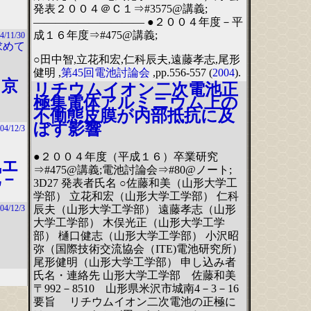
発表２００４＠Ｃ１⇒#3575@講義;
―――――――――― ●２００４年度－平
成１６年度⇒#475@講義;
4/11/30
求めて
○田中智,立花和宏,仁科辰夫,遠藤孝志,尾形
健明 ,
第45回電池討論会
,pp.556-557 (
2004
).
＠京
リチウムイオン二次電池正
極集電体アルミニウム上の
不働態皮膜が内部抵抗に及
ぼす影響
04/12/3
●２００４年度（平成１６）卒業研究
気エ
⇒#475@講義;電池討論会⇒#80@ノート;
池－
3D27 発表者氏名 ○佐藤和美（山形大学工
学部） 立花和宏（山形大学工学部） 仁科
辰夫（山形大学工学部） 遠藤孝志（山形
04/12/3
大学工学部） 木俣光正（山形大学工学
部） 樋口健志（山形大学工学部） 小沢昭
弥（国際技術交流協会（ITE)電池研究所）
尾形健明（山形大学工学部） 申し込み者
氏名・連絡先 山形大学工学部 佐藤和美
〒992－8510 山形県米沢市城南4－3－16
要旨 リチウムイオン二次電池の正極に