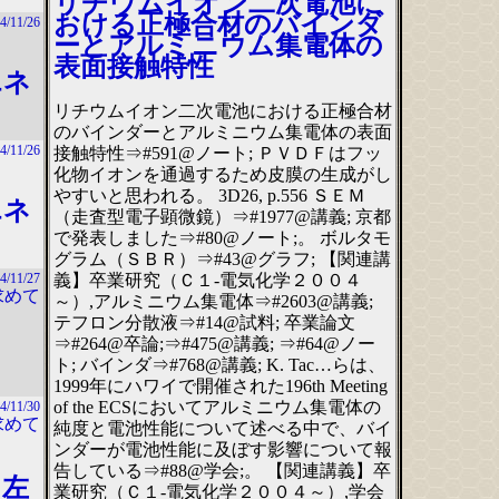
リチウムイオン二次電池に
おける正極合材のバインダ
4/11/26
ーとアルミニウム集電体の
表面接触特性
エネ
リチウムイオン二次電池における正極合材
のバインダーとアルミニウム集電体の表面
4/11/26
接触特性⇒#591@ノート; ＰＶＤＦはフッ
化物イオンを通過するため皮膜の生成がし
やすいと思われる。 3D26, p.556 ＳＥＭ
エネ
（走査型電子顕微鏡）⇒#1977@講義; 京都
で発表しました⇒#80@ノート;。 ボルタモ
グラム（ＳＢＲ）⇒#43@グラフ; 【関連講
義】卒業研究（Ｃ１-電気化学２００４
4/11/27
求めて
～）,アルミニウム集電体⇒#2603@講義;
テフロン分散液⇒#14@試料; 卒業論文
⇒#264@卒論;⇒#475@講義; ⇒#64@ノー
ト; バインダ⇒#768@講義; K. Tac…らは、
1999年にハワイで開催された196th Meeting
of the ECSにおいてアルミニウム集電体の
4/11/30
求めて
純度と電池性能について述べる中で、バイ
ンダーが電池性能に及ぼす影響について報
告している⇒#88@学会;。 【関連講義】卒
 左
業研究（Ｃ１-電気化学２００４～）,学会