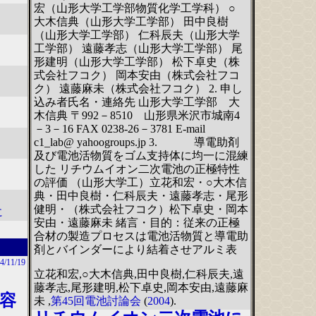
宏（山形大学工学部物質化学工学科） ○
大木信典（山形大学工学部） 田中良樹
（山形大学工学部） 仁科辰夫（山形大学
工学部） 遠藤孝志（山形大学工学部） 尾
形建明（山形大学工学部） 松下卓史（株
式会社フコク） 岡本安由（株式会社フコ
ク） 遠藤麻未（株式会社フコク） 2. 申し
込み者氏名・連絡先 山形大学工学部 大
木信典 〒992－8510 山形県米沢市城南4
－3－16 FAX 0238-26－3781 E-mail
c1_lab@ yahoogroups.jp 3. 導電助剤
及び電池活物質をゴム支持体に均一に混練
した リチウムイオン二次電池の正極特性
の評価 （山形大学工）立花和宏・○大木信
典・田中良樹・仁科辰夫・遠藤孝志・尾形
健明・（株式会社フコク）松下卓史・岡本
に
安由・遠藤麻未 緒言・目的：従来の正極
合材の製造プロセスは電池活物質と導電助
剤とバインダーにより結着させアルミ表
4/11/19
立花和宏,○大木信典,田中良樹,仁科辰夫,遠
藤孝志,尾形建明,松下卓史,岡本安由,遠藤麻
容
未 ,
第45回電池討論会
(
2004
).