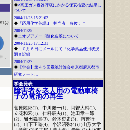
◆
○高圧ガス容器貯蔵にかかる保安検査の結果に
ついて
2004/11/23
15:21:02
#1@
◆
「応用化学英語II」担当者 各位： *
2004/11/25
◆
ニオブアノード酸化皮膜について
2004/11/25
17:12:31
◆
１０月８日にメールにて『化学薬品使用状況
調査記録
·
2004/11/27
◆
【学会】第４５回電池討論会＠京都府京都市
研究ノート…
学会発表
障害者を老人用の電動車椅
子の電池の再生
菅原陸郎(1)、中川健一(1)、阿曽大輔(1)、
立花和宏(1)、仁科辰夫(1)、池田章一郎
(2)、岩田義貴(3)、鈴木吏史(3)、南繁行
(2)、山下正道(4)、小沢昭弥(4) (1)山形大学
工学部 (2)名古屋工業大学工学部 (3)大阪市