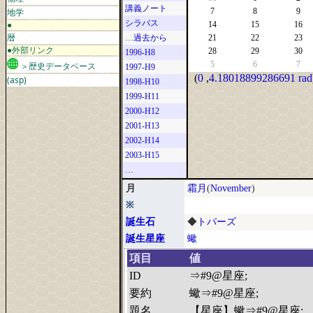
講義ノート
地学
7
8
9
シラバス
●
14
15
16
暦
…過去から
21
22
23
●外部リンク
28
29
30
1996-H8
5
6
7
＞歴史データベース
1997-H9
(
0
,
4.18018899286691 rad
(asp)
1998-H10
1999-H11
2000-H12
2001-H13
2002-H14
2003-H15
…
月
霜月
(
November
)
※
誕生石
◆
トパーズ
誕生星座
蠍
項目
値
ID
⇒#9@星座;
要約
蠍⇒#9@星座;
題名
【星座】蠍⇒#9@星座;