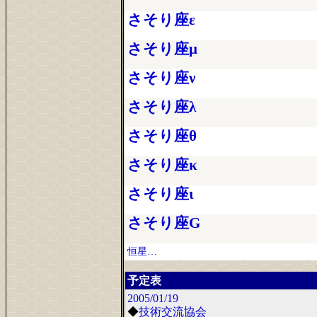
さそり座ε
さそり座μ
さそり座ν
さそり座λ
さそり座θ
さそり座κ
さそり座ι
さそり座G
恒星…
予定表
2005/01/19
◆
技術交流協会