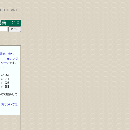
cted via
２０２３．３．１７ 米沢キャンパス中示Ａ
2)
季節
。
春
、
・
・
・
カレンダ
る
ページ
で
す
。
・
・
暦
＋
1867
暦
＋
1911
暦
＋
1925
暦
＋
1988
なので勘弁して
ージについては