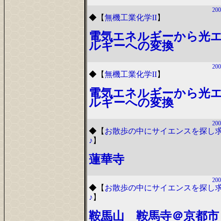
200
◆
【
無機工業化学II
】
電気エネルギーから光
ルギーへの変換
200
◆
【
無機工業化学II
】
電気エネルギーから光
ルギーへの変換
200
◆
【
お散歩の中にサイエンスを探し
♪
】
蓮華寺
200
◆
【
お散歩の中にサイエンスを探し
♪
】
鞍馬山 鞍馬寺＠京都市