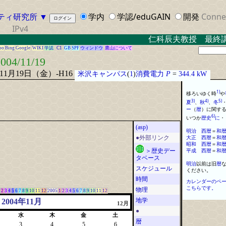
ティ研究所
▼
学内
学認/eduGAIN
開発
Conne
IPv4
仁科辰夫教授 最終講義 
oo
Bing
Google
WIKI
学認
C1
GB
SPF
ウィンドウ
鷹山について
004/11/19
年11月19日（金）-H16
米沢キャンパス
(
1
)
消費電力
P
=
344.4 kW
1)
移ろいゆく時
や
3)
4)
5)
夏
、
秋
、
冬
ー
（
暦
）
に
関す
6)
いつか
歴史
に
・
(asp)
明治
西
暦
＝
和
大正
西
暦
＝
和
●外部リンク
昭和
西
暦
＝
和
平成
西
暦
＝
和
＞歴史デー
タベース
明治
以前は旧
暦
スケジュール
ください
。
時間
カレンダーのペ
こちらです。
物理
2
3
4
5
6
7
8
9
10
11
12
2005
1
2
3
4
5
6
7
8
9
10
11
12
地学
2004年11月
12月
●
水
木
金
土
暦
3
4
5
6