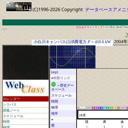
(C)1996-2026 Copyright
データベースアメニ
…
メニュー
サイトマップ
J-GLOBAL
ReaD
Yah
2
2004
小白川キャンパス
(
2
)
消費電力
P
=
410.6 kW
(asp)
●外部リンク
＞歴史デー
タベース
スケジュール
カレンダー
時間
シラバス
物理
□
←
→
2003
1
2
3
4
5
6
7
8
9
10
11
12
2004
1
講義ノート
地学
スケジュール
10月
●
時間
日
月
火
暦
物理
31
1
2