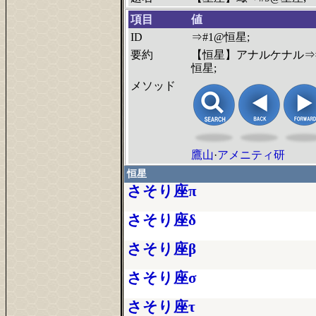
項目
値
ID
⇒#1@恒星;
要約
【恒星】アナルケナル⇒
恒星;
メソッド
鷹山
·
アメニティ研
恒星
さそり座π
さそり座δ
さそり座β
さそり座σ
さそり座τ