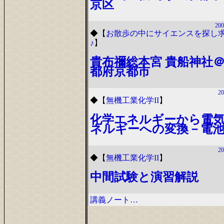
京区
200
◆
【
お散歩の中にサイエンスを探し
♪
】
貴布禰総本宮 貴船神社
都府京都市
20
◆
【
無機工業化学II
】
化学エネルギーから電
ネルギーへの変換－電
20
◆
【
無機工業化学II
】
中間試験と演習解説
講義ノート…