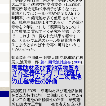
大工学部 (4)国際技術交流協会（ITE)電池
研究所 最近電動式車椅子が多くなった。
電池としてはシールド型の約３５Ah（５
時間率）の 鉛電池が多く使用 されてい
る。現在寿命は約１年であるが、この電池
寿命を２年以 上にして廃棄電池を少なく
して環境に 貢献すべく研究を開始したの
で、これまでに 得られた結果を報告す
る。カルシウム系のシール型鉛電池 を再
生しようとすれば十 分再生可能というこ
とがわかった。
菅原陸郎,中川健一,阿曽大輔,立花和宏,仁科
辰夫,池田章一郎 ,
第45回電池討論会
(
2004
).
導電助材及び電池活物質を
ゴム支持体に均一に混練し
たリチウムイオン二次電池
の正極特性の評価
講演題目 3D25 導電助材及び電池活物質
をゴム支持体に均一に混練したリチウムイ
オン二次電池の正極特性の評価 研究場
所 山形大学工学部 発表者氏名 立花和