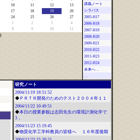
講義ノート
10
11
12
13
シラバス
17
18
19
20
24
25
26
27
2005-H17
1
2
3
4
2006-H18
8
9
10
11
2007-H19
)
2008-H20
2009-H21
2010-H22
2011-H23
2012-H24
未来へ…
…
研究ノート
2004/11/19
18:51:52
◆
ＰＲＴＲ開発のためのテスト２００４年１１
2004/11/22
10:49:51
◆
本日の授業参観は志田先生の環境計測化学で
3，
2004/11/23
15:19:45
◆
物質化学工学科教員の皆様へ １６年度後期
2004/11/23
15:20:21