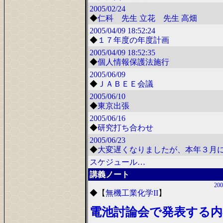
2005/02/24
◆
仁科 先生 立花 先生 高畑
2005/04/09
18:52:24
◆
１７年度の年度計画
2005/04/09
18:52:35
◆
個人情報保護法施行
2005/06/09
◆
ＪＡＢＥＥ会議
2005/06/10
◆
東京出張
2005/06/16
◆
研究打ち合わせ
2005/06/23
◆
大変遅くなりましたが、本年３月
スケジュール…
講義ノート
200
◆
【
無機工業化学II
】
電池討論会で発表する内