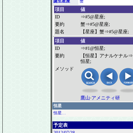
誕生星座
蟹
項目
値
ID
⇒#5@星座;
要約
蟹⇒#5@星座;
題名
【星座】蟹⇒#5@星座;
項目
値
ID
⇒#1@恒星;
要約
【恒星】アナルケナル⇒
恒星;
メソッド
鷹山
·
アメニティ研
恒星
恒星…
予定表
2012/07/28