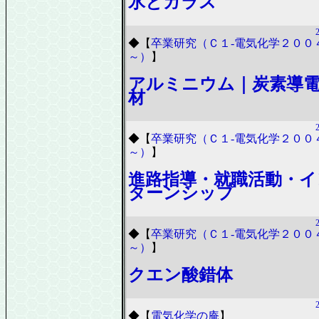
氷とガラス
◆
【
卒業研究（Ｃ１-電気化学２００
～）
】
アルミニウム｜炭素導
材
◆
【
卒業研究（Ｃ１-電気化学２００
～）
】
進路指導・就職活動・イ
ターンシップ
◆
【
卒業研究（Ｃ１-電気化学２００
～）
】
クエン酸錯体
◆
【
電気化学の庵
】