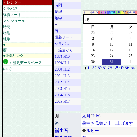
カレンダー
時間
シラバス
物理
□
←
→
2005
1
2
3
4
5
6
7
8
9
10
11
12
2006
1
講義ノート
地学
スケジュール
6月
●
時間
日
月
火
暦
物理
25
26
27
講義ノート
地学
2
3
4
シラバス
●
9
10
11
暦
…過去から
16
17
18
●外部リンク
23
24
25
1998-H10
30
31
1
＞歴史データベース
1999-H11
(
0
,
2.25351752290356 rad
(asp)
2000-H12
2001-H13
2002-H14
2003-H15
2004-H16
2005-H17
…
月
文月
(
July
)
※
暑中お見舞い申し上げます
誕生石
◆
ルビー