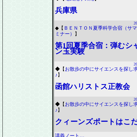
兵庫県
20
◆
【
ＢＥＮＴＯＮ夏季科学合宿（サマ
ミナー）
】
第1回夏季合宿：弾むシ
ン玉実験
20
◆
【
お散歩の中にサイエンスを探し
♪
】
函館ハリストス正教会
20
◆
【
お散歩の中にサイエンスを探し
♪
】
クィーンズポートはこ
講義ノート…