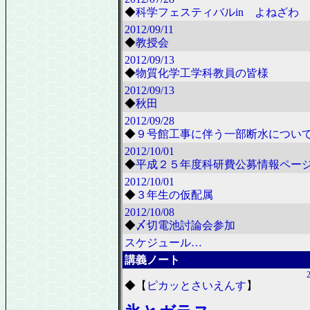
◆
科学フェスティバルin よねざわ 2
2012/09/11
◆
教授会
2012/09/13
◆
物質化学工学科教員の皆様
2012/09/13
◆
秋田
2012/09/28
◆
９号館工事に伴う一部断水につい
2012/10/01
◆
平成２５年度科研費公募情報ペー
2012/10/01
◆
３年生の仮配属
2012/10/08
◆
〆切電池討論会参加
スケジュール…
講義ノート
◆
【
ピカッとさいえんす
】