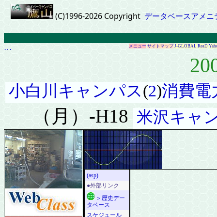
(C)1996-2026 Copyright
データベースアメニ
…
メニュー
サイトマップ
J-GLOBAL
ReaD
Yah
20
小白川キャンパス
(
2
)
消費電
（月）-H18
米沢キャ
(asp)
●外部リンク
＞歴史デー
タベース
スケジュール