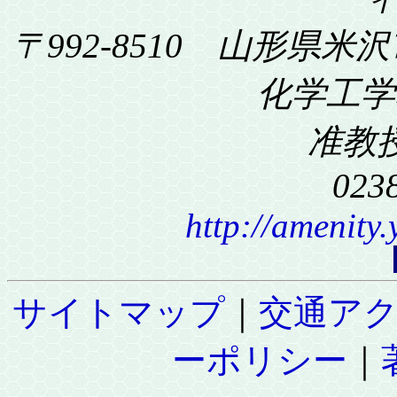
〒992-8510 山形県米沢
化学工学科
准教
023
http://amenity
サイトマップ
｜
交通ア
ーポリシー
｜