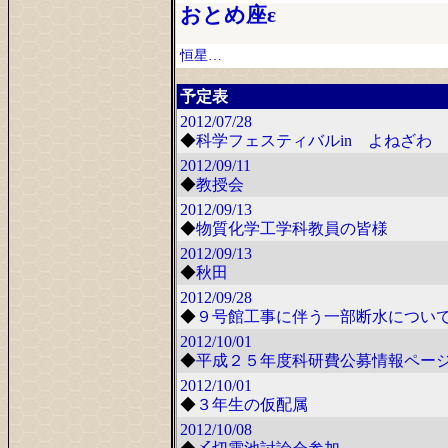
おとめ座ε
恒星…
予定表
2012/07/28
◆
科学フェスティバルin よねざわ 2
2012/09/11
◆
教授会
2012/09/13
◆
物質化学工学科教員の皆様
2012/09/13
◆
秋田
2012/09/28
◆
９号館工事に伴う一部断水につい
2012/10/01
◆
平成２５年度科研費公募情報ペー
2012/10/01
◆
３年生の仮配属
2012/10/08