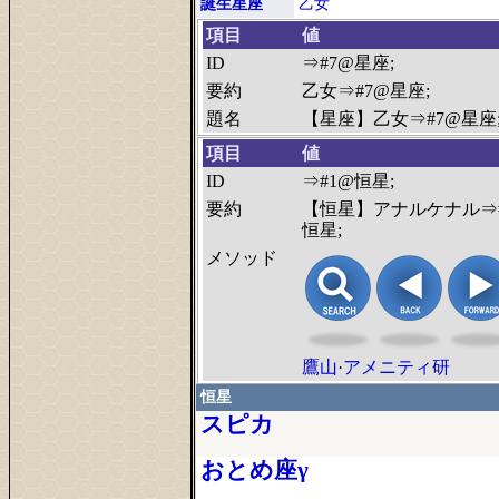
誕生星座
乙女
項目
値
ID
⇒#7@星座;
要約
乙女⇒#7@星座;
題名
【星座】乙女⇒#7@星座
項目
値
ID
⇒#1@恒星;
要約
【恒星】アナルケナル⇒
恒星;
メソッド
鷹山
·
アメニティ研
恒星
スピカ
おとめ座γ