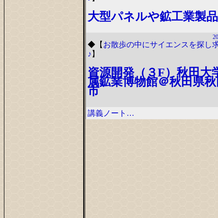
大型パネルや鉱工業製品
20
◆
【
お散歩の中にサイエンスを探し
♪
】
資源開発（３F）秋田大
属鉱業博物館＠秋田県秋
市
講義ノート…