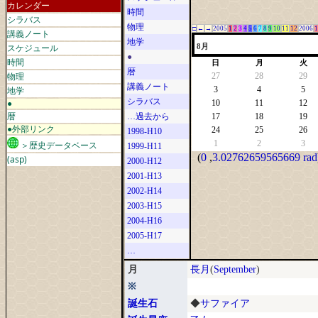
カレンダー
時間
シラバス
物理
□
←
→
2005
1
2
3
4
5
6
7
8
9
10
11
12
2006
1
講義ノート
地学
スケジュール
8月
●
時間
日
月
火
暦
物理
27
28
29
講義ノート
地学
3
4
5
シラバス
●
10
11
12
暦
…過去から
17
18
19
●外部リンク
24
25
26
1998-H10
1
2
3
＞歴史データベース
1999-H11
(
0
,
3.02762659565669 rad
(asp)
2000-H12
2001-H13
2002-H14
2003-H15
2004-H16
2005-H17
…
月
長月
(
September
)
※
誕生石
◆
サファイア