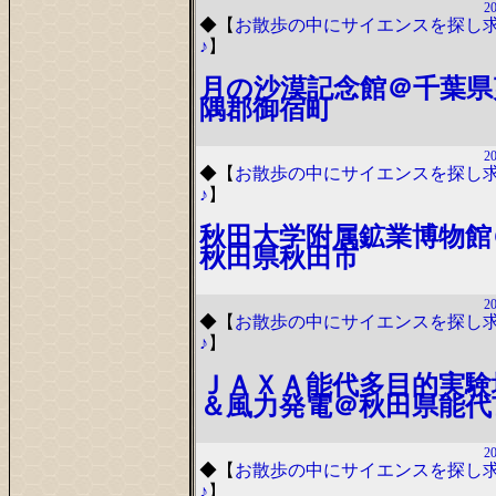
20
◆
【
お散歩の中にサイエンスを探し
♪
】
月の沙漠記念館＠千葉県
隅郡御宿町
20
◆
【
お散歩の中にサイエンスを探し
♪
】
秋田大学附属鉱業博物館
秋田県秋田市
20
◆
【
お散歩の中にサイエンスを探し
♪
】
ＪＡＸＡ能代多目的実験
＆風力発電＠秋田県能代
20
◆
【
お散歩の中にサイエンスを探し
♪
】