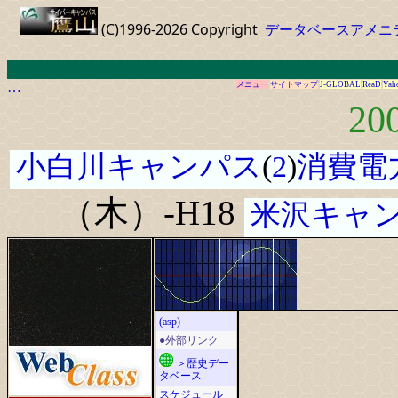
(C)1996-2026 Copyright
データベースアメニ
…
メニュー
サイトマップ
J-GLOBAL
ReaD
Yah
20
小白川キャンパス
(
2
)
消費電
（木）-H18
米沢キャ
(asp)
●外部リンク
＞歴史デー
タベース
スケジュール