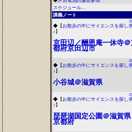
◆
〆切電池討論会参加
スケジュール…
講義ノート
20
◆
【
お散歩の中にサイエンスを探し
♪
】
京田辺／酬恩庵一休寺＠
都府京田辺市
20
◆
【
お散歩の中にサイエンスを探し
♪
】
小谷城＠滋賀県
20
◆
【
お散歩の中にサイエンスを探し
♪
】
琵琶湖国定公園＠滋賀県
京都府