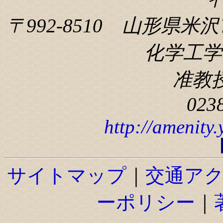
〒992-8510 山形県米沢
化学工学科
准教
023
http://amenity
サイトマップ
｜
交通ア
ーポリシー
｜