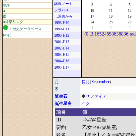
講義ノート
地学
3
4
5
シラバス
●
10
11
12
暦
…過去から
17
18
19
●外部リンク
24
25
26
1998-H10
1
2
3
＞歴史データベース
1999-H11
(
0
,
3.16524598636836 rad
(asp)
2000-H12
2001-H13
2002-H14
2003-H15
2004-H16
2005-H17
…
月
長月
(
September
)
※
誕生石
◆
サファイア
誕生星座
乙女
項目
値
ID
⇒#7@星座;
要約
乙女⇒#7@星座;
題名
【星座】乙女⇒#7@星座