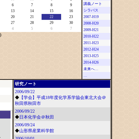
講義ノート
6
7
8
9
シラバス
13
14
15
16
20
21
22
23
2007-H19
27
28
29
30
2008-H20
4
5
6
7
2009-H21
)
2010-H22
2011-H23
2012-H24
2013-H25
2014-H26
未来へ…
…
研究ノート
2006/09/22
◆
【学会】平成18年度化学系学協会東北大会＠
秋田県秋田市
2006/09/22
◆
日本化学会＠秋田
2006/09/24
◆
山形県産業科学館
;
2006/10/01