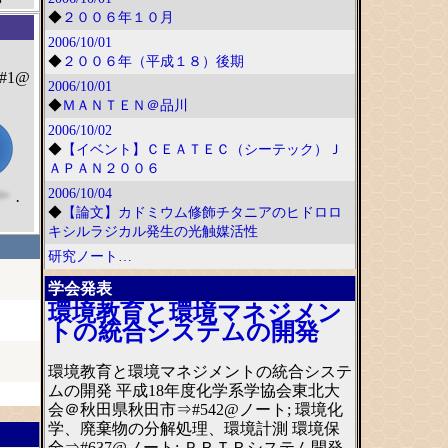
◆
２００６年１０月
2006/10/01
◆
２００６年（平成１８）後期
#1@
2006/10/01
◆
ＭＡＮＴＥＮ＠品川
2006/10/02
◆
【イベント】ＣＥＡＴＥＣ（シーテック）Ｊ
ＡＰＡＮ２００６
2006/10/04
·
◆
【論文】カドミウム修飾チタニアのヒドロロ
キシルラジカル発生の光触媒活性
研究ノート…
学会発表
環境教育と環境マネジメン
トの統合システムの開発
環境教育と環境マネジメントの統合システ
ムの開発 平成18年度化学系学協会東北大
会＠秋田県秋田市⇒#542@ノート; 環境化
学、廃棄物の分解処理、環境計測 環境保
全⇒#637@ノート; ＰＲＴＲシステム開発