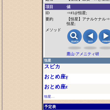
項目
値
ID
⇒#1@恒星;
要約
【恒星】アナルケナル⇒
恒星;
メソッド
鷹山
·
アメニティ研
恒星
スピカ
おとめ座γ
おとめ座ε
恒星…
予定表