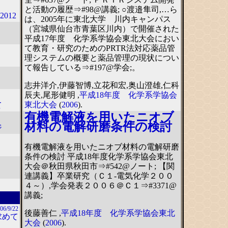
と活動の履歴⇒#98@講義; ○渡邉隼司,…ら
012
は、2005年に東北大学 川内キャンパス
（宮城県仙台市青葉区川内）で開催された
平成17年度 化学系学協会東北大会におい
て教育・研究のためのPRTR法対応薬品管
理システムの概要と薬品管理の現状につい
て報告している⇒#197@学会;。
志井洋介,伊藤智博,立花和宏,奥山澄雄,仁科
辰夫,尾形健明 ,
平成18年度 化学系学協会
東北大会
(
2006
).
て
有機電解液を用いたニオブ
材料の電解研磨条件の検討
ジ
有機電解液を用いたニオブ材料の電解研磨
条件の検討 平成18年度化学系学協会東北
大会＠秋田県秋田市⇒#542@ノート; 【関
連講義】卒業研究（Ｃ１-電気化学２００
４～）,学会発表２００６＠Ｃ１⇒#3371@
講義;
06/9/22
後藤善仁 ,
平成18年度 化学系学協会東北
求めて
大会
(
2006
).