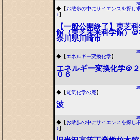
20
◆
【
お散歩の中にサイエンスを探し
♪
】
【一般公開終了】東芝科
館（東芝未来科学館）＠
奈川県川崎市
20
◆
【
エネルギー変換化学
】
エネルギー変換化学＠２
０６
20
◆
【
電気化学の庵
】
波
20
◆
【
お散歩の中にサイエンスを探し
♪
】