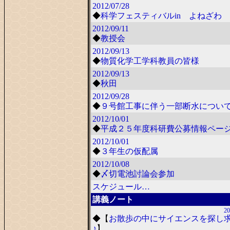
2012/07/28
◆
科学フェスティバルin よねざわ 2
2012/09/11
◆
教授会
2012/09/13
◆
物質化学工学科教員の皆様
2012/09/13
◆
秋田
2012/09/28
◆
９号館工事に伴う一部断水につい
2012/10/01
◆
平成２５年度科研費公募情報ペー
2012/10/01
◆
３年生の仮配属
2012/10/08
◆
〆切電池討論会参加
スケジュール…
講義ノート
20
◆
【
お散歩の中にサイエンスを探し
♪
】