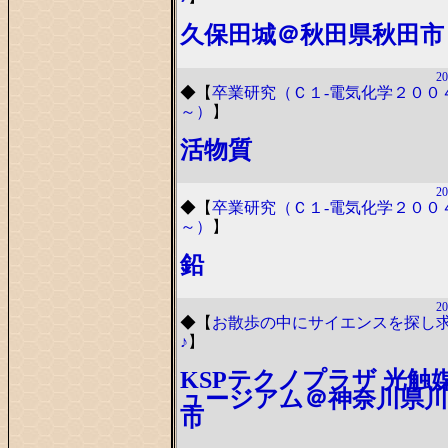
久保田城＠秋田県秋田市
20
◆
【
卒業研究（Ｃ１-電気化学２００
～）
】
活物質
20
◆
【
卒業研究（Ｃ１-電気化学２００
～）
】
鉛
20
◆
【
お散歩の中にサイエンスを探し
♪
】
KSPテクノプラザ 光触
ュージアム＠神奈川県川
市