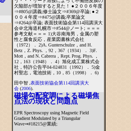
＠
う・・・リード溶接によって不働態皮膜の
欠陥部が増加すると見た！ ●２００６年度
⇒#805@講義;修士論文⇒#369@卒論; ●２
００４年度⇒#475@講義;卒業論文
⇒#264@卒論; 表面技術協会第114回講演大
会＠北海道札幌市⇒#544@ノート; ＝＝＝
参考文献＝＝＝ 1)大谷南海男，金属の塑
性と腐食反応，産業図書株式会社
（1972）． 2)A. Gunterschulze，and H.
Betz，Z. Phys. ，92，367（1934）． 3)F.
Mott，and N. Cabrera，Rept. Prog. Phys. ，
12，163（1948）． 4）旭化成工業株式会
社，特許公告平04-024831（1992）． 5)金
村聖志，電池技術，10，85（1998）． 6)
田中智 ,
表面技術協会第114回講演大
会
(
2006
).
磁場勾配変調による磁場焦
点法の現状と問題点
EPR Spectroscopy using Magnetic Field
Gradient Modulated by a Triangular
Wave⇒#18215@業績;