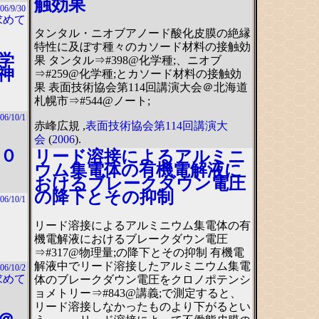
触効果
06/9/30
求めて
タンタル・ニオブアノード酸化皮膜の絶縁
特性に及ぼす種々のカソード材料の接触効
学
果 タンタル⇒#398@化学種;、ニオブ
神
⇒#259@化学種;とカソード材料の接触効
果 表面技術協会第114回講演大会＠北海道
札幌市⇒#544@ノート;
06/10/1
赤峰広規 ,
表面技術協会第114回講演大
会
(
2006
).
０
リード溶接によるアルミニ
ウム集電体の有機電解液に
おけるブレークダウン電圧
の降下とその抑制
06/10/1
リード溶接によるアルミニウム集電体の有
機電解液におけるブレークダウン電圧
⇒#317@物理量;の降下とその抑制 有機電
解液中でリード溶接したアルミニウム集電
06/10/2
求めて
体のブレークダウン電圧をクロノポテンシ
ョメトリー⇒#843@講義;で測定すると、
リード溶接しなかったものより下がるとい