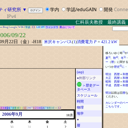
ティ研究所
▼
学内
学認/eduGAIN
開発
Conne
IPv4
仁科辰夫教授 最終講義 ２０
oo
Bing
Google
WIKI
学認
C1
GB
SPF
ウィンドウ
鷹山について
006/09/22
年09月22日（金）-H18
米沢キャンパス
(
1
)
消費電力
P
=
421.2 kW
1)
移ろいゆく時
や
3)
4)
5)
夏
、
秋
、
冬
ー
（
暦
）
に
関す
6)
いつか
歴史
に
・
(asp)
明治
西
暦
＝
和
大正
西
暦
＝
和
●外部リンク
昭和
西
暦
＝
和
平成
西
暦
＝
和
＞歴史デー
タベース
明治
以前は旧
暦
スケジュール
ください
。
時間
カレンダーのペ
こちらです。
物理
2
3
4
5
6
7
8
9
10
11
12
2007
1
2
3
4
5
6
7
8
9
10
11
12
地学
2006年9月
10月
●
水
木
金
土
暦
30
31
1
2