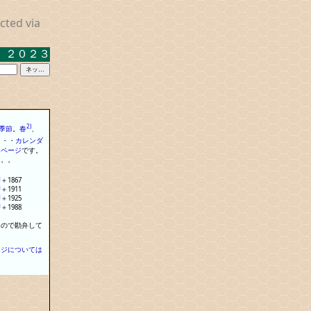
cted via
２３．３．１７ 米沢キャンパス中示Ａ
2)
季節
。
春
、
・
・
・
カレンダ
る
ページ
で
す
。
・
・
暦
＋
1867
暦
＋
1911
暦
＋
1925
暦
＋
1988
なので勘弁して
ージについては