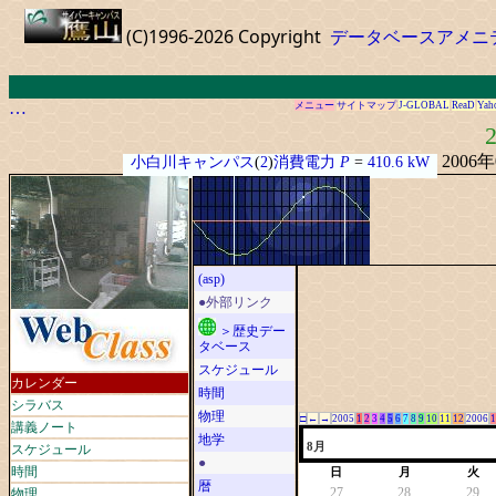
(C)1996-2026 Copyright
データベースアメニ
…
メニュー
サイトマップ
J-GLOBAL
ReaD
Yah
2
2006
小白川キャンパス
(
2
)
消費電力
P
=
410.6 kW
(asp)
●外部リンク
＞歴史デー
タベース
スケジュール
カレンダー
時間
シラバス
物理
□
←
→
2005
1
2
3
4
5
6
7
8
9
10
11
12
2006
1
講義ノート
地学
スケジュール
8月
●
時間
日
月
火
暦
物理
27
28
29