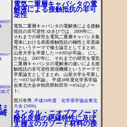
電気二重層キャパシタの電
解液による接触抵抗の非可
逆性
06/9/27
電気二重層キャパシタの電解液による接触
４
抵抗の非可逆性 ゆきひでは、2009年に、
それまでの研究を電気二重層キャパシタ集
電体における表面接触抵抗の極性と非直線
性というテーマで修士論文としてまとめ、
山形大学を卒業した⇒#395@卒論;。 にし
06/9/27
かわは、2007年に、それまでの研究を電気
４
二重層キャパシタの電解液の違いによる接
触抵抗の非可逆性発現機構というテーマで
卒業論文としてまとめ、山形大学を卒業し
た⇒#373@卒論;。 平成18年度化学系学協
会東北大会＠秋田県秋田市⇒#542@ノー
06/9/29
ト;
求めて
西川幸秀 ,
平成18年度 化学系学協会東北
大会
(
2006
).
媒ミ
タンタル・ニオブアノード
崎
酸化皮膜の絶縁特性に及ぼ
す種々のカソード材料の接