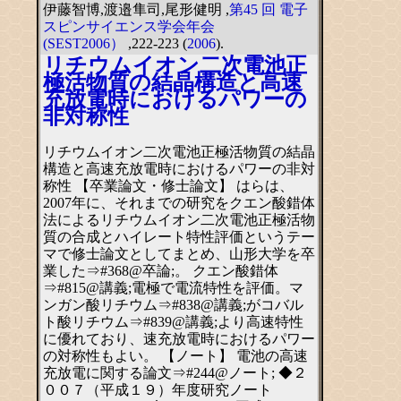
伊藤智博,渡邉隼司,尾形健明 ,
第45 回 電子
スピンサイエンス学会年会
(SEST2006）
,222-223 (
2006
).
リチウムイオン二次電池正
極活物質の結晶構造と高速
充放電時におけるパワーの
非対称性
リチウムイオン二次電池正極活物質の結晶
構造と高速充放電時におけるパワーの非対
称性 【卒業論文・修士論文】 はらは、
2007年に、それまでの研究をクエン酸錯体
法によるリチウムイオン二次電池正極活物
質の合成とハイレート特性評価というテー
マで修士論文としてまとめ、山形大学を卒
業した⇒#368@卒論;。 クエン酸錯体
⇒#815@講義;電極で電流特性を評価。マ
ンガン酸リチウム⇒#838@講義;がコバル
ト酸リチウム⇒#839@講義;より高速特性
に優れており、速充放電時におけるパワー
の対称性もよい。 【ノート】 電池の高速
充放電に関する論文⇒#244@ノート; ◆２
００７（平成１９）年度研究ノート