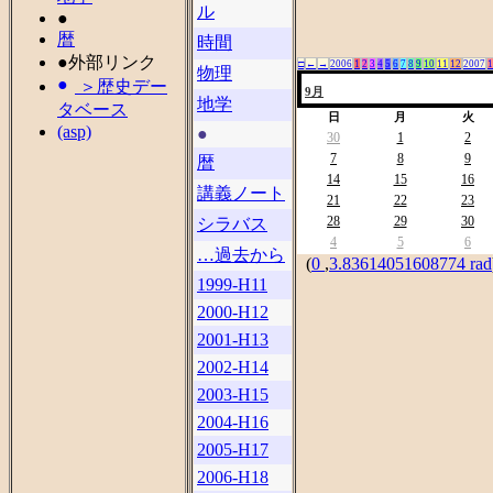
ル
●
暦
時間
●外部リンク
□
←
→
2006
1
2
3
4
5
6
7
8
9
10
11
12
2007
1
物理
＞歴史デー
9月
地学
タベース
日
月
火
(asp)
●
30
1
2
7
8
9
暦
14
15
16
講義ノート
21
22
23
28
29
30
シラバス
4
5
6
…過去から
(
0
,
3.83614051608774 rad
1999-H11
2000-H12
2001-H13
2002-H14
2003-H15
2004-H16
2005-H17
2006-H18