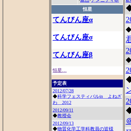
·
鷹山
·
アメニティ研
恒星
2
てんびん座α
てんびん座σ
2
てんびん座β
2
恒星…
予定表
2012/07/28
◆
科学フェスティバルin よねざ
2
わ 2012
2012/09/11
◆
教授会
2012/09/13
◆
物質化学工学科教員の皆様