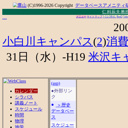
(C)1996-2026 Copyright
データベースアメニティ
仁科辰夫教授 
…
メニュー
サイトマップ
J-GLOBAL
ReaD
Yah
20
小白川キャンパス
(
2
)
消
31日（水）-H19
米沢キ
(asp)
●外部リン
カレンダー
ク
シラバス
講義ノート
＞歴史
スケジュール
データベー
時間
ス
物理
スケジュー
地学