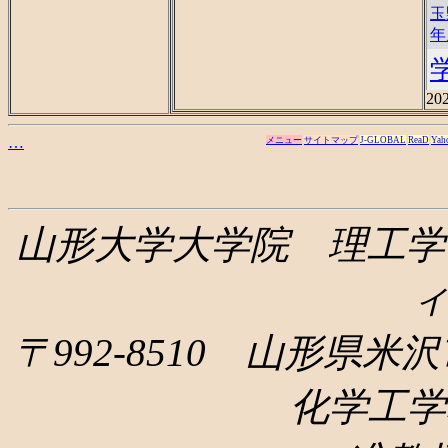
玉
年
202
…
メニュー
サイトマップ
J-GLOBAL
ReaD
Yah
山形大学大学院 理工学
〒992-8510 山形県米沢
化学工学科