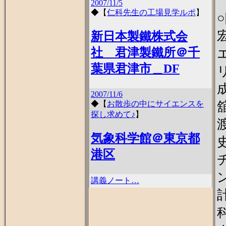
2007/11/5
◆
【
仁科先生の工場見学ルポ
】
新日本製鐵株式会
社 君津製鐵所＠千
葉県君津市＿DF
2007/11/6
◆
【
お散歩の中にサイエンスを
探し求めて♪
】
気象科学館＠東京都
港区
講義ノート…