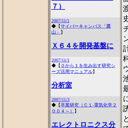
７）
2007/11/1
◆
【
サイバーキャンパス「鷹
山」
】
Ｘ６４を開発基盤に
2007/11/1
◆
【
０から１を生み出す研究シ
ーズ活用マニュアル
】
分析室
2007/11/3
◆
【
卒業研究（Ｃ１-電気化学２
００４～）
】
エレクトロニクス分