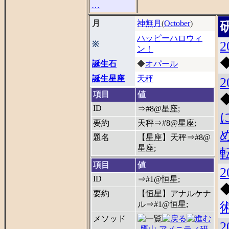
…
月
神無月
(
October
)
ハッピーハロウィ
2
※
ン！
誕生石
◆
オパール
誕生星座
天秤
2
項目
値
ID
⇒#8@星座;
要約
天秤⇒#8@星座;
題名
【星座】天秤⇒#8@
星座;
項目
値
2
ID
⇒#1@恒星;
要約
【恒星】アナルケナ
ル⇒#1@恒星;
メソッド
2