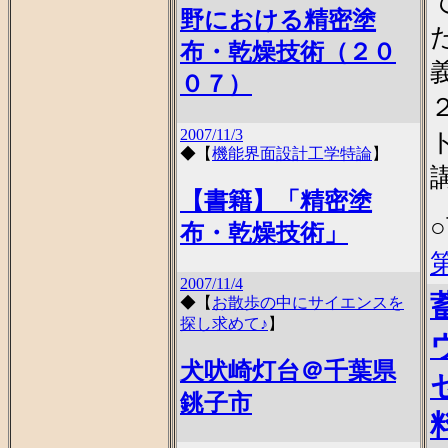
野における精密塗
布・乾燥技術（２０
０７）
2007/11/3
◆
【
機能界面設計工学特論
】
【書籍】「精密塗
布・乾燥技術」
2007/11/4
◆
【
お散歩の中にサイエンスを
探し求めて♪
】
犬吠崎灯台＠千葉県
銚子市