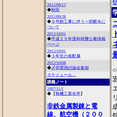
2012/09/13
◆
秋田
2012/09/28
◆
９号館工事に伴う一部断水に
ついて
2012/10/01
◆
平成２５年度科研費公募情報
ページ
2012/10/01
◆
３年生の仮配属
2012/10/08
◆
〆切電池討論会参加
スケジュール…
講義ノート
2007/11/1
◆
【
無機工業化学
】
非鉄金属製錬と電
線、航空機（２００