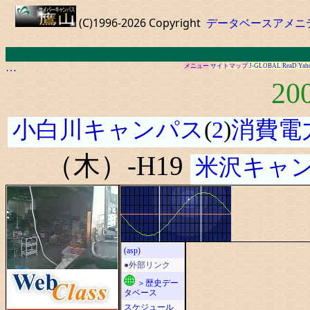
(C)1996-2026 Copyright
データベースアメニ
…
メニュー
サイトマップ
J-GLOBAL
ReaD
Yah
20
小白川キャンパス
(
2
)
消費電
（木）-H19
米沢キャ
(asp)
●外部リンク
＞歴史デー
タベース
スケジュール