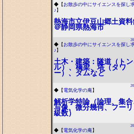
◆
【
お散歩の中にサイエンスを探し
♪
】
熱海市立伊豆山郷土資料
＠静岡県熱海市
20
◆
【
お散歩の中にサイエンスを探し
♪
】
土木・建築：隧道（トン
ル）、橋梁、塔（タワ
ー）、ダムなど
20
◆
【
電気化学の庵
】
解析学特論（論理、集合
写像、微分幾何、フーリ
級数）
20
◆
【
電気化学の庵
】