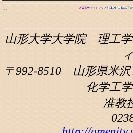
…
メニュー
サイトマップ
J-GLOBAL
ReaD
Yah
山形大学大学院 理工学
〒992-8510 山形県米沢
化学工学科
准教
023
http://amenity