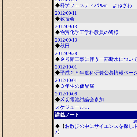
◆
科学フェスティバルin よねざわ 2
2012/09/11
◆
教授会
2012/09/13
◆
物質化学工学科教員の皆様
2012/09/13
◆
秋田
2012/09/28
◆
９号館工事に伴う一部断水につい
2012/10/01
◆
平成２５年度科研費公募情報ペー
2012/10/01
◆
３年生の仮配属
2012/10/08
◆
〆切電池討論会参加
スケジュール…
講義ノート
20
◆
【
お散歩の中にサイエンスを探し
♪
】