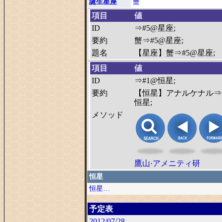
誕生星座
蟹
項目
値
ID
⇒#5@星座;
要約
蟹⇒#5@星座;
題名
【星座】蟹⇒#5@星座;
項目
値
ID
⇒#1@恒星;
要約
【恒星】アナルケナル⇒
恒星;
メソッド
鷹山
·
アメニティ研
恒星
恒星…
予定表
2012/07/28