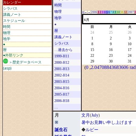
カレンダー
時間
シラバス
物理
□
←
→
2006
1
2
3
4
5
6
7
8
9
10
11
12
2007
1
講義ノート
地学
スケジュール
6月
●
時間
日
月
火
暦
物理
24
25
26
講義ノート
地学
1
2
3
シラバス
●
8
9
10
暦
…過去から
15
16
17
●外部リンク
22
23
24
1999-H11
29
30
31
＞歴史データベース
2000-H12
(
0
,
2.04708843683606 rad
(asp)
2001-H13
2002-H14
2003-H15
2004-H16
2005-H17
2006-H18
…
月
文月
(
July
)
※
暑中お見舞い申し上げます
誕生石
◆
ルビー