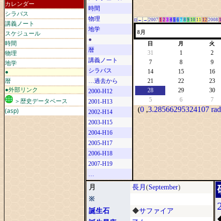
カレンダー
時間
シラバス
物理
□
←
→
2007
1
2
3
4
5
6
7
8
9
10
11
12
2008
講義ノート
地学
スケジュール
8月
●
時間
日
月
火
暦
物理
31
1
2
講義ノート
地学
7
8
9
シラバス
●
14
15
16
暦
…過去から
21
22
23
●外部リンク
28
29
30
2000-H12
5
6
7
＞歴史データベース
2001-H13
(
0
,
3.28566295324107 rad
(asp)
2002-H14
2003-H15
2004-H16
2005-H17
2006-H18
2007-H19
…
月
長月
(
September
)
※
誕生石
◆
サファイア