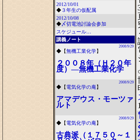
2012/10/01
◆
３年生の仮配属
2012/10/08
◆
〆切電池討論会参加
スケジュール…
講義ノート
2008/9/29
◆
【
無機工業化学
】
２００８年（Ｈ２０年
度）―無機工業化学
2008/9/29
◆
【
電気化学の庵
】
アマデウス・モーツァ
ルト
2008/9/29
◆
【
電気化学の庵
】
古典派（１７５０～１