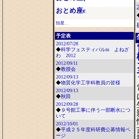
おとめ座ε
恒星…
予定表
2012/07/28
◆
科学フェスティバルin よねざ
わ 2012
2012/09/11
◆
教授会
2012/09/13
◆
物質化学工学科教員の皆様
2012/09/13
◆
秋田
2012/09/28
◆
９号館工事に伴う一部断水につ
いて
2012/10/01
◆
平成２５年度科研費公募情報ペ
ージ