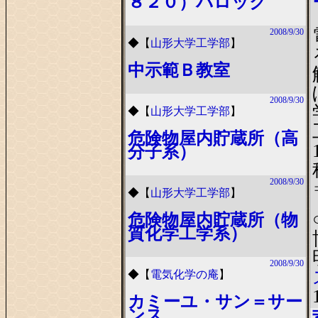
８２０）バロック
2008/9/30
◆
【
山形大学工学部
】
中示範Ｂ教室
2008/9/30
◆
【
山形大学工学部
】
危険物屋内貯蔵所（高
分子系）
2008/9/30
◆
【
山形大学工学部
】
危険物屋内貯蔵所（物
質化学工学系）
2008/9/30
◆
【
電気化学の庵
】
カミーユ・サン＝サー
ンス