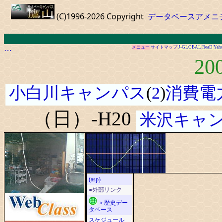
(C)1996-2026 Copyright
データベースアメニ
…
メニュー
サイトマップ
J-GLOBAL
ReaD
Yah
20
小白川キャンパス
(
2
)
消費電
（日）-H20
米沢キャ
(asp)
●外部リンク
＞歴史デー
タベース
スケジュール