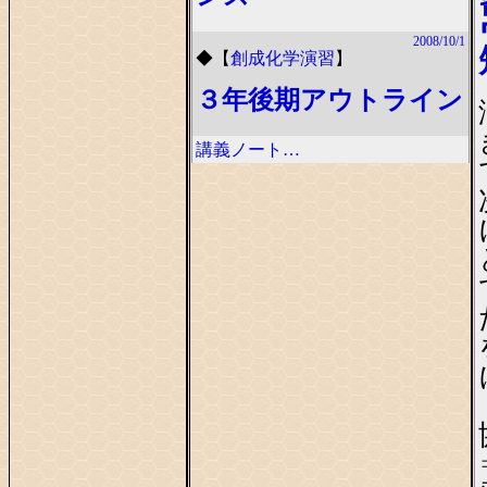
2008/10/1
◆
【
創成化学演習
】
３年後期アウトライン
講義ノート…