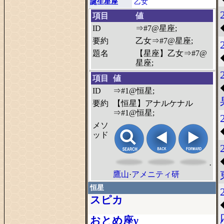
誕生星座
乙女
項目
値
ID
⇒#7@星座;
要約
乙女⇒#7@星座;
題名
【星座】乙女⇒#7@
星座;
項目
値
ID
⇒#1@恒星;
要約
【恒星】アナルケナル
⇒#1@恒星;
メソ
ッド
·
鷹山
·
アメニティ研
恒星
スピカ
おとめ座γ