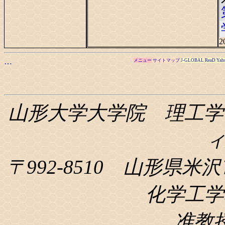
2
…
メニュー
サイトマップ
J-GLOBAL
ReaD
Yah
山形大学大学院 理工学
〒992-8510 山形県米沢
化学工学科
准教