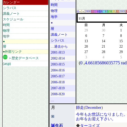
カレンダー
時間
シラバス
物理
□
←
→
2008
1
2
3
4
5
6
7
8
9
10
11
12
2009
1
講義ノート
地学
スケジュール
11月
●
時間
日
月
火
暦
物理
29
30
1
講義ノート
地学
6
7
8
シラバス
●
13
14
15
暦
…過去から
20
21
22
●外部リンク
27
28
29
2001-H13
3
4
5
＞歴史データベース
2002-H14
(
0
,
4.66185686035775 rad
(asp)
2003-H15
2004-H16
2005-H17
2006-H18
2007-H19
2008-H20
…
月
師走
(
December
)
今年もお世話になりました
※
お年をお迎え下さい。
誕生石
◆
ターコイズ