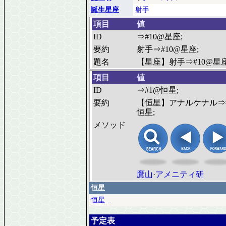
誕生星座
射手
項目
値
ID
⇒#10@星座;
要約
射手⇒#10@星座;
題名
【星座】射手⇒#10@星座
項目
値
ID
⇒#1@恒星;
要約
【恒星】アナルケナル⇒
恒星;
メソッド
鷹山
·
アメニティ研
恒星
恒星…
予定表