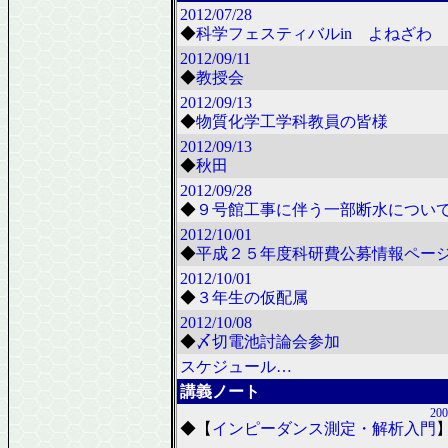
2012/07/28
◆
科学フェスティバルin よねざわ 2
2012/09/11
◆
教授会
2012/09/13
◆
物質化学工学科教員の皆様
2012/09/13
◆
秋田
2012/09/28
◆
９号館工事に伴う一部断水につい
2012/10/01
◆
平成２５年度科研費公募情報ペー
2012/10/01
◆
３年生の仮配属
2012/10/08
◆
〆切電池討論会参加
スケジュール…
講義ノート
200
◆
【
インピーダンス測定・解析入門