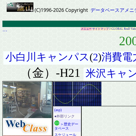
(C)1996-2026 Copyright
データベースアメニ
…
メニュー
サイトマップ
J-GLOBAL
ReaD
Yah
20
小白川キャンパス
(
2
)
消費電
（金）-H21
米沢キャ
(asp)
●外部リンク
＞歴史デー
タベース
スケジュール